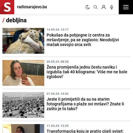
Otvor
/
debljina
14.09.24. 12:17
Pokušao da pobjegne iz centra za
mršavljenje, pa se zaglavio: Neodoljivi
mačak osvojio srca svih
26.05.24. 08:28
Žena promijenila jednu čestu naviku i
izgubila čak 40 kilograma: 'Više me ne bole
zglobovi'
21.04.24. 14:02
Jeste li primijetili da su na starim
fotografijama s plaže svi mršavi? Znate li
zašto je to tako?
11.03.24. 12:25
Transformacija koju je pratio cijeli svijet: