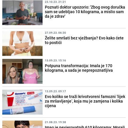
23.10.23. 21:21
Poznati doktor upozorio: 'Zbog ovog doručka
sam se udebljao 10 kilograma, a mislio sam
da je zdrav'
27.09.23. 06:30
Želite smršati bez vježbanja? Evo kako ćete
to postići
13.09.23. 15:16
Potpuna transformacija: Imala je 170
kilograma, a sada je neprepoznatljiva
13.09.23. 09:17
Evo koliko se traži krivotvoreni famozni ‘lijek
za mršavljenje‘, koja mu je zamjena i kolika
cijena
21.08.23. 19:38
Imao je nevjerovatnih 610 kilograma: Morali