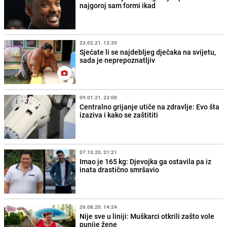
najgoroj sam formi ikad
23.02.21. 13:35
Sjećate li se najdebljeg dječaka na svijetu,
sada je neprepoznatljiv
09.01.21. 23:00
Centralno grijanje utiče na zdravlje: Evo šta
izaziva i kako se zaštititi
07.10.20. 21:21
Imao je 165 kg: Djevojka ga ostavila pa iz
inata drastično smršavio
26.08.20. 14:24
Nije sve u liniji: Muškarci otkrili zašto vole
punije žene