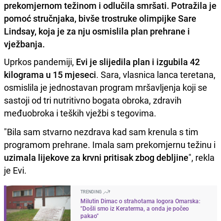
prekomjernom težinom i odlučila smršati. Potražila je
pomoć stručnjaka, bivše trostruke olimpijke Sare
Lindsay, koja je za nju osmislila plan prehrane i
vježbanja.
Uprkos pandemiji,
Evi je slijedila plan i izgubila 42
kilograma u 15 mjeseci
. Sara, vlasnica lanca teretana,
osmislila je jednostavan program mršavljenja koji se
sastoji od tri nutritivno bogata obroka, zdravih
međuobroka i teških vježbi s tegovima.
"Bila sam stvarno nezdrava kad sam krenula s tim
programom prehrane. Imala sam prekomjernu težinu i
uzimala lijekove za krvni pritisak zbog debljine
", rekla
je Evi.
TRENDING
Milutin Dimac o strahotama logora Omarska:
"Došli smo iz Keraterma, a onda je počeo
pakao"