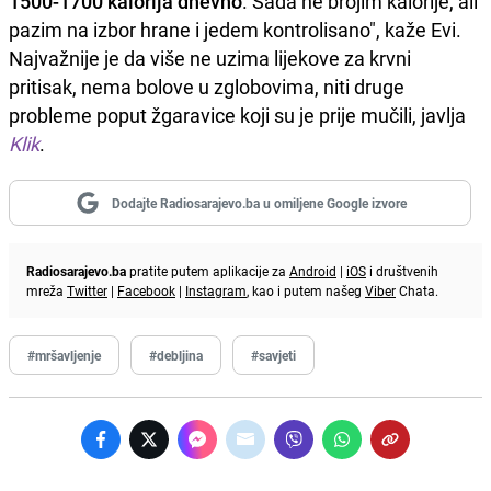
1500-1700 kalorija dnevno
. Sada ne brojim kalorije, ali
pazim na izbor hrane i jedem kontrolisano", kaže Evi.
Najvažnije je da više ne uzima lijekove za krvni
pritisak, nema bolove u zglobovima, niti druge
probleme poput žgaravice koji su je prije mučili, javlja
Klik
.
Dodajte Radiosarajevo.ba u omiljene Google izvore
Radiosarajevo.ba
pratite putem aplikacije za
Android
|
iOS
i društvenih
mreža
Twitter
|
Facebook
|
Instagram
, kao i putem našeg
Viber
Chata.
#mršavljenje
#debljina
#savjeti