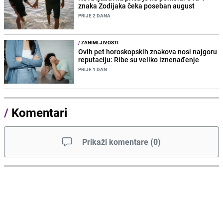
znaka Zodijaka čeka poseban august
PRIJE 2 DANA
/
ZANIMLJIVOSTI
Ovih pet horoskopskih znakova nosi najgoru
reputaciju: Ribe su veliko iznenađenje
PRIJE 1 DAN
/
Komentari
Prikaži komentare
(
0
)