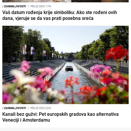
/
ZANIMLJIVOSTI
I
PRIJE OKO 17H
Vaš datum rođenja krije simboliku: Ako ste rođeni ovih
dana, vjeruje se da vas prati posebna sreća
/
ZANIMLJIVOSTI
I
PRIJE OKO 22H
Kanali bez gužvi: Pet europskih gradova kao alternativa
Veneciji i Amsterdamu