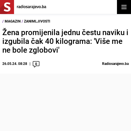
Otvor
/
MAGAZIN
/
ZANIMLJIVOSTI
Žena promijenila jednu čestu naviku i
izgubila čak 40 kilograma: 'Više me
ne bole zglobovi'
26.05.24. 08:28
Radiosarajevo.ba
0