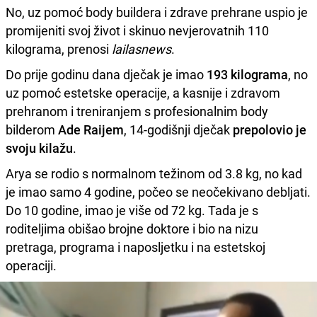
No, uz pomoć body buildera i zdrave prehrane uspio je
promijeniti svoj život i skinuo nevjerovatnih 110
kilograma, prenosi
lailasnews
.
Do prije godinu dana dječak je imao
193 kilograma
, no
uz pomoć estetske operacije, a kasnije i zdravom
prehranom i treniranjem s profesionalnim body
bilderom
Ade Raijem
, 14-godišnji dječak
prepolovio je
svoju kilažu
.
Arya se rodio s normalnom težinom od 3.8 kg, no kad
je imao samo 4 godine, počeo se neočekivano debljati.
Do 10 godine, imao je više od 72 kg. Tada je s
roditeljima obišao brojne doktore i bio na nizu
pretraga, programa i naposljetku i na estetskoj
operaciji.