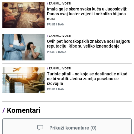
/
ZANIMLJIVOSTI
Imala ga je skoro svaka kuća u Jugoslaviji:
Danas ovaj luster vrijedi i nekoliko hiljada
eura
PRIJE 1 DAN
/
ZANIMLJIVOSTI
Ovih pet horoskopskih znakova nosi najgoru
reputaciju: Ribe su veliko iznenađenje
PRIJE 2 DANA
/
ZANIMLJIVOSTI
Turiste pitali - na koje se destinacije nikad
ne bi vratili: Jedna zemlja posebno se
izdvojila
PRIJE 1 DAN
/
Komentari
Prikaži komentare
(
0
)