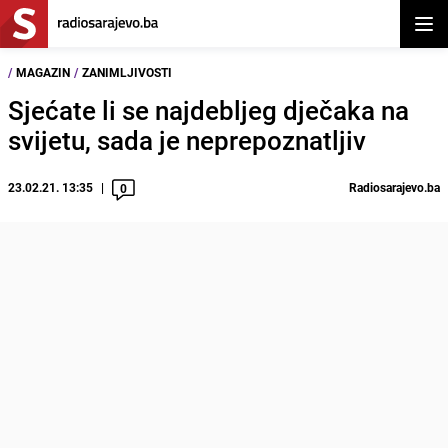
Otvor
/
MAGAZIN
/
ZANIMLJIVOSTI
Sjećate li se najdebljeg dječaka na
svijetu, sada je neprepoznatljiv
23.02.21. 13:35
Radiosarajevo.ba
0