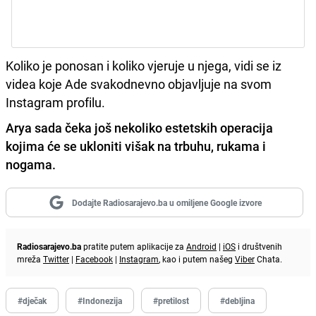
Koliko je ponosan i koliko vjeruje u njega, vidi se iz
videa koje Ade svakodnevno objavljuje na svom
Instagram profilu.
Arya sada čeka još nekoliko estetskih operacija
kojima će se ukloniti višak na trbuhu, rukama i
nogama.
Dodajte Radiosarajevo.ba u omiljene Google izvore
Radiosarajevo.ba
pratite putem aplikacije za
Android
|
iOS
i društvenih
mreža
Twitter
|
Facebook
|
Instagram
, kao i putem našeg
Viber
Chata.
#dječak
#Indonezija
#pretilost
#debljina