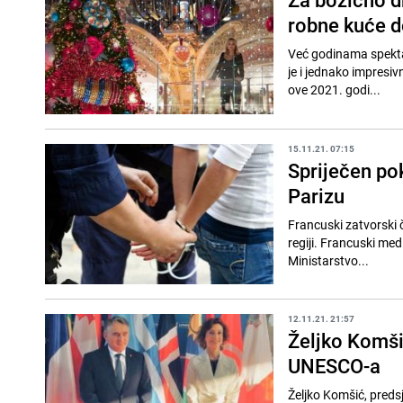
robne kuće d
Već godinama spektak
je i jednako impresivn
ove 2021. godi...
15.11.21. 07:15
Spriječen po
Parizu
Francuski zatvorski č
regiji. Francuski medij
Ministarstvo...
12.11.21. 21:57
Željko Komši
UNESCO-a
Željko Komšić, preds