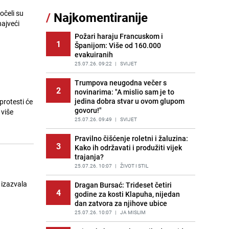
Nastavak provokacija: MUP RS
očeli su
/
Najkomentiranije
11
oduzeo zastavu s ljiljanima i
sankcionisao vozača iz Bosanskog
Novog
Požari haraju Francuskom i
1
Španijom: Više od 160.000
PRIJE 2 DANA
|
BOSNA I HERCEGOVINA
evakuiranih
Potresna poruka imama nakon
25.07.26. 09:22
|
SVIJET
12
smrti Aldine Ljubunčić: "Dunjaluk
ne vrijedi ni koliko krilo komarca"
Trumpova neugodna večer s
2
novinarima: "A mislio sam je to
PRIJE OKO 11H
|
BOSNA I HERCEGOVINA
jedina dobra stvar u ovom glupom
protesti će
govoru!"
Tajna savršenog makedonskog
13
ajvara: Stari recept za kremast i
25.07.26. 09:49
|
SVIJET
bogat okus
Pravilno čišćenje roletni i žaluzina:
PRIJE 2 DANA
|
RECEPTI
3
Kako ih održavati i produžiti vijek
trajanja?
Borba trajala satima: Pogledajte
14
'grdosiju' od skoro tri metra koju su
25.07.26. 10:07
|
ŽIVOT I STIL
braća izvukla iz mora
 izazvala
Dragan Bursać: Trideset četiri
PRIJE 2 DANA
|
SVIJET
4
godine za kosti Klapuha, nijedan
dan zatvora za njihove ubice
Gosti iz Njemačke napravili požar u
15
apartmanu u Istri, vlasniku se
25.07.26. 10:07
|
JA MISLIM
smijali i pokazivali srednji prst