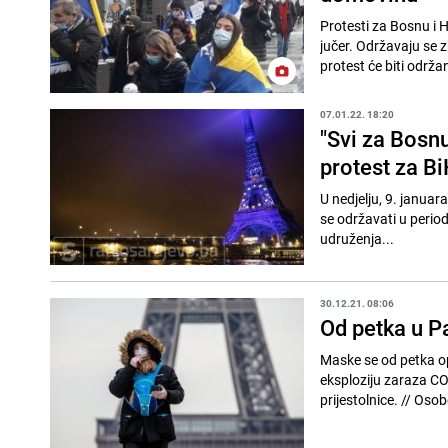
Protesti za Bosnu i H
jučer. Održavaju se zbog aktu
protest će biti održan
07.01.22. 18:20
"Svi za Bosnu
protest za Bi
U nedjelju, 9. januara
se održavati u periodu od 
udruženja...
30.12.21. 08:06
Od petka u P
Maske se od petka op
eksploziju zaraza CO
prijestoln