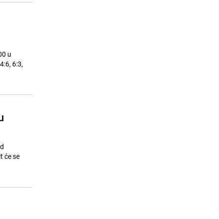
00 u
:6, 6:3,
u
ad
t će se