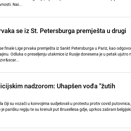
nosti. Nai...
rvaka se iz St. Petersburga premješta u drugi
 se finale Lige prvaka premješta iz Sankt Petersburga u Pariz, kao odgovo
ajinu. Odluka o preseljenju utakmice iz Rusije donesena je u petak ujutro 
Izvr&scar...
licijskim nadzorom: Uhapšen vođa "žutih
la čiji su vozači u konvojima sudjelovali u protestu protiv covid putovnica,
je parišku regiju te su krenuli put Bruxellesa gdje, uprkos zabrani belgijski