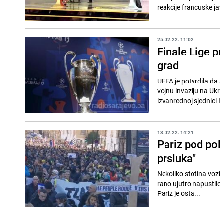
reakcije francuske jav
25.02.22. 11:02
Finale Lige p
grad
UEFA je potvrdila da
vojnu invaziju na Ukr
izvanrednoj sjednici 
13.02.22. 14:21
Pariz pod po
prsluka"
Nekoliko stotina vozi
rano ujutro napustilo 
Pariz je osta...