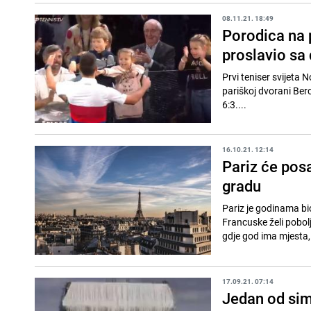
08.11.21. 18:49
Porodica na 
proslavio sa
Prvi teniser svijeta 
pariškoj dvorani Berc
6:3....
16.10.21. 12:14
Pariz će pos
gradu
Pariz je godinama b
Francuske želi pobol
gdje god ima mjesta, 
17.09.21. 07:14
Jedan od sim