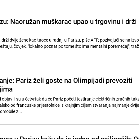
zu: Naoružan muškarac upao u trgovinu i drži
ži dvije žene kao taoce u radnji u Parizu, piše AFP, pozivajući se na izvor 
eštaju, čovjek, "lokalno poznat po tome što ima mentalni poremećaj", traži 
anje: Pariz želi goste na Olimpijadi prevoziti
ijima
objavili su u četvrtak da će Pariz početi testiranje električnih zračnih taks
eko od francuske prijestolnice, s krajnjim ciljem stvaranja najmanje dvije
omobile z...
vce u Parizu kažu da je jedno od najljepših: O