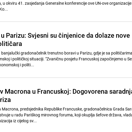
 u okviru 41. zasjedanja Generalne konferencije ove UN-ove organizacije 
Ko...
u Parizu: Svjesni su činjenice da dolaze nove
litičara
banjalučki gradonačelnik trenutno boravi u Parizu, gdje je sa političarim
koj i političkoj situaciji. "Zvaničnu posjetu Francuskoj započinjemo u S
nomskoj i politi...
iv Macrona u Francuskoj: Dogovorena saradnj
riza
Macrona, predsjednika Republike Francuske, gradonačelnica Grada Sar
tvuje u radu Pariškog mirovnog foruma, koji okuplja šefove država, vlada
cija iz cijelog sv...