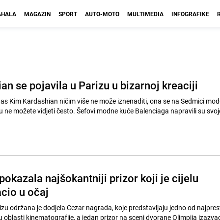
HALA
MAGAZIN
SPORT
AUTO-MOTO
MULTIMEDIA
INFOGRAFIKE
n se pojavila u Parizu u bizarnoj kreaciji
 nas Kim Kardashian ničim više ne može iznenaditi, ona se na Sedmici mod
oju ne možete vidjeti često. Šefovi modne kuće Balenciaga napravili su svoj
pokazala najšokantniji prizor koji je cijelu
cio u očaj
zu održana je dodjela Cezar nagrada, koje predstavljaju jedno od najprest
 oblasti kinematografije, a jedan prizor na sceni dvorane Olimpija izazva