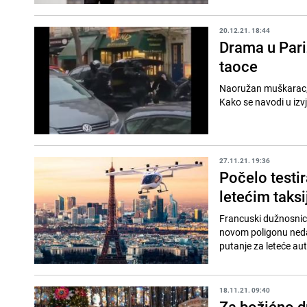
20.12.21. 18:44
Drama u Pari
taoce
Naoružan muškarac, dr
Kako se navodi u izvj
27.11.21. 19:36
Počelo testir
letećim taks
Francuski dužnosnici 
novom poligonu nedal
putanje za leteće aut
18.11.21. 09:40
Za božićno dr