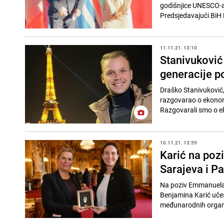
godišnjice UNESCO-a,
Predsjedavajući BiH 
11.11.21. 13:10
Stanivuković 
generacije po
Draško Stanivuković, 
razgovarao o ekonoms
Razgovarali smo o eko
10.11.21. 13:59
Karić na poz
Sarajeva i Pa
Na poziv Emmanuela 
Benjamina Karić učes
međunarodnih organiza