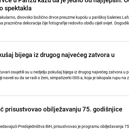
o spektakla
ularno, divovsko božićno drvce preuzme kupolu u pariškoj Galeries Lafa
a praznična dekoracija čije fotografije redovito obiđu cijeli svijet. Dogodilo
kušaj bijega iz drugog najvećeg zatvora u
uvari osujetili su u nedjelju pokušaj bijega iz drugog najvećeg zatvora u p
i naveli su da se radi o ženi, simpatizerki ISIS-a, koja je iskopala rupu na zid
ć prisustvovao obilježavanju 75. godišnjice
jedavajući Predsjedništva BiH, prisustvovao je programu obilježavanja 75