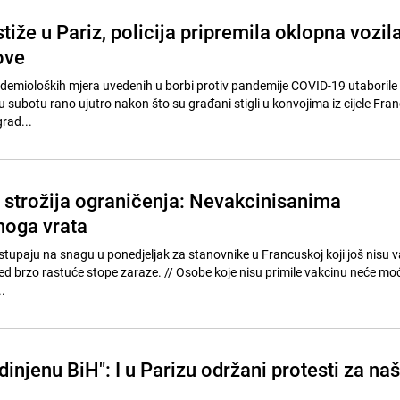
 stiže u Pariz, policija pripremila oklopna vozil
ove
pidemioloških mjera uvedenih u borbi protiv pandemije COVID-19 utaborile 
 subotu rano ujutro nakon što su građani stigli u konvojima iz cijele Fran
rad...
 strožija ograničenja: Nevakcinisanima
noga vrata
 stupaju na snagu u ponedjeljak za stanovnike u Francuskoj koji još nisu v
 zaraze. // Osobe koje nisu primile vakcinu neće moći ići u
.
injenu BiH": I u Parizu održani protesti za na