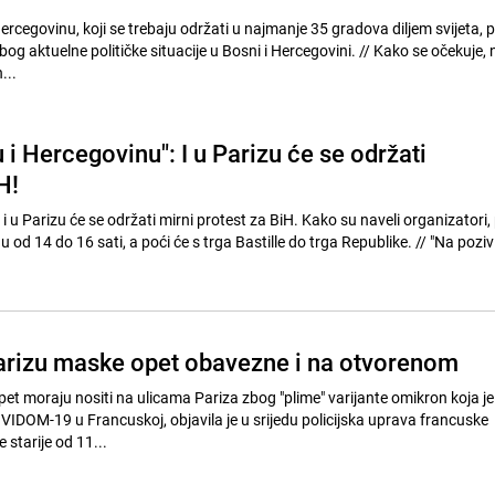
ercegovinu, koji se trebaju održati u najmanje 35 gradova diljem svijeta, p
elne političke situacije u Bosni i Hercegovini. // Kako se očekuje, najveći
...
 i Hercegovinu": I u Parizu će se održati
H!
 i u Parizu će se održati mirni protest za BiH. Kako su naveli organizatori, 
14 do 16 sati, a poći će s trga Bastille do trga Republike. // "Na poziv više
arizu maske opet obavezne i na otvorenom
et moraju nositi na ulicama Pariza zbog "plime" varijante omikron koja je
VIDOM-19 u Francuskoj, objavila je u srijedu policijska uprava francuske
ice. // Osobe starije od 11...