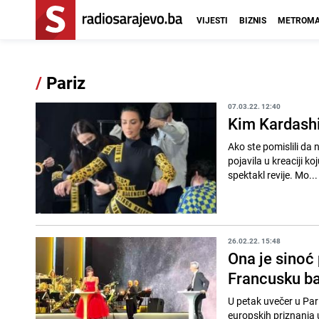
VIJESTI
BIZNIS
METROMA
/
Pariz
07.03.22. 12:40
Kim Kardashia
Ako ste pomislili da
pojavila u kreaciji k
spektakl revije. Mo...
26.02.22. 15:48
Ona je sinoć 
Francusku ba
U petak uvečer u Pari
europskih priznanja u