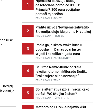
Njemačka istražuje slučaj
1
desetočlane porodice iz BiH:
Primaju 7.300 eura socijalne
pomoći mjesečno
PRIJE 1 DAN
|
SVIJET
Pratite uživo | Nevrijeme zahvatilo
2
Sloveniju, oluje idu prema Hrvatskoj
PRIJE 2 DANA
|
REGIJA
r na rusku
na
Imala ga je skoro svaka kuća u
3
Jugoslaviji: Danas ovaj luster
vrijedi i nekoliko hiljada eura
PRIJE 1 DAN
|
ZANIMLJIVOSTI
Dr. Erma Ramić-Kunić održala
4
lekciju notornom Miloradu Dodiku:
"Pokazujete silno neznanje"
PRIJE 1 DAN
|
TEME
 u nedjelju
Bolja alternativa izbjeljivaču: Kako
h vlasti, a
5
održati WC školjku čistom?
PRIJE 2 DANA
|
ŽIVOT I STIL
Meteorolog FHMZ-a najavio kišu i