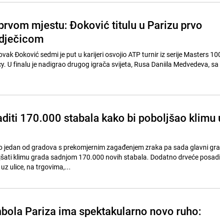
prvom mjestu: Đoković titulu u Parizu prvo
 dječicom
Novak Đoković sedmi je put u karijeri osvojio ATP turnir iz serije Masters 10
y. U finalu je nadigrao drugog igrača svijeta, Rusa Daniila Medvedeva, sa 4
aditi 170.000 stabala kako bi poboljšao klimu 
io jedan od gradova s prekomjernim zagađenjem zraka pa sada glavni gr
jšati klimu grada sadnjom 170.000 novih stabala. Dodatno drveće posadi
uz ulice, na trgovima,...
bola Pariza ima spektakularno novo ruho: