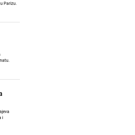
granične prijelaze
u Parizu.
25.07.26. 12:12
|
BOSNA I HERCEGOVINA
a
enatu.
a
ajeva
 i