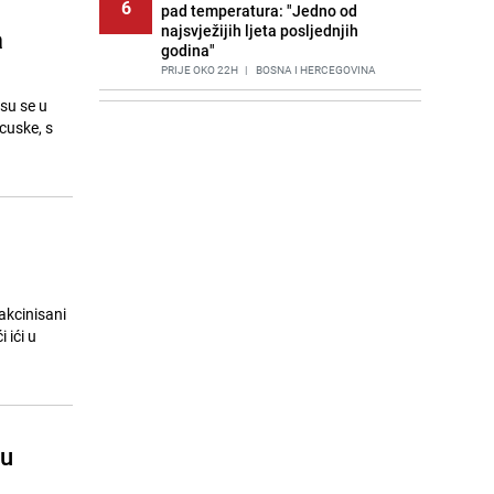
6
pad temperatura: "Jedno od
najsvježijih ljeta posljednjih
a
godina"
PRIJE OKO 22H
|
BOSNA I HERCEGOVINA
su se u
Agić kritizira političare u Bugojnu:
7
cuske, s
Zbog straha od HDZ-a niko Vučiću
nije rekao istinu o Čipuljiću
PRIJE 2 DANA
|
TEME
Znate li šta Dino Merlin pojede prije
8
izlaska na scenu? Njegov ritual
iznenadio mnoge
PRIJE 2 DANA
|
SHOWBIZ
Stručnjaci upozoravaju: Izrael ulaže
akcinisani
9
milione kako bi utjecao na
odgovore ChatGPT-a o Gazi
PRIJE 1 DAN
|
SVIJET
Cijela regija čeka njegovu
10
progonozu: Poznati meteorolog
šu
najavljuje veću promjenu vremena
PRIJE OKO 17H
|
REGIJA