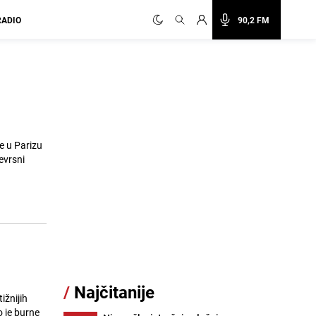
RADIO
90,2 FM
e u Parizu
evrsni
/
Najčitanije
ižnijih
o je burne