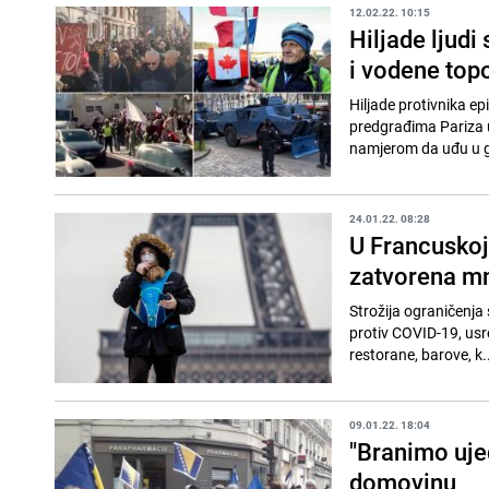
12.02.22. 10:15
Hiljade ljudi
i vodene top
Hiljade protivnika e
predgrađima Pariza u
namjerom da uđu u g
24.01.22. 08:28
U Francuskoj
zatvorena m
Strožija ograničenja
protiv COVID-19, usred brzo rastuće stope
restorane, barove, k..
09.01.22. 18:04
"Branimo ujed
domovinu