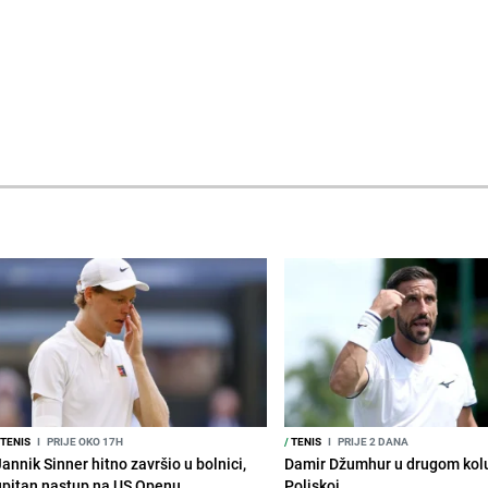
TENIS
I
PRIJE OKO 17H
/
TENIS
I
PRIJE 2 DANA
annik Sinner hitno završio u bolnici,
Damir Džumhur u drugom kolu
upitan nastup na US Openu
Poljskoj