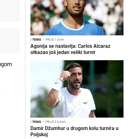
/
TENIS
I
PRIJE 1 DAN
Agonija se nastavlja: Carlos Alcaraz
otkazao još jedan veliki turnir
drugom
.
/
TENIS
I
PRIJE 2 DANA
Damir Džumhur u drugom kolu turnira u
Poljskoj