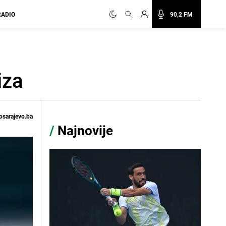
RADIO
90,2 FM
iza
osarajevo.ba
/
Najnovije