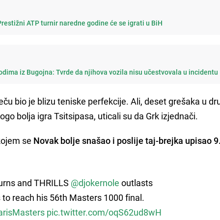
Prestižni ATP turnir naredne godine će se igrati u BiH
dima iz Bugojna: Tvrde da njihova vozila nisu učestvovala u incidentu
eču bio je blizu teniske perfekcije. Ali, deset grešaka u 
go bolja igra Tsitsipasa, uticali su da Grk izjednači.
 kojem se
Novak bolje snašao i poslije taj-brejka upisao 9
turns and THRILLS
@djokernole
outlasts
 to reach his 56th Masters 1000 final.
arisMasters
pic.twitter.com/oqS62ud8wH