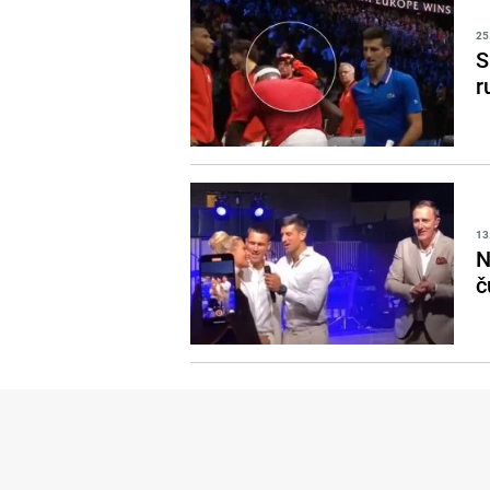
25
S
r
13
N
č