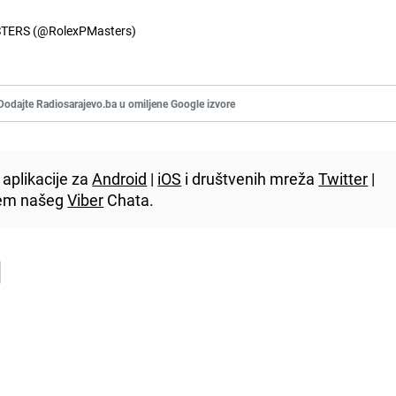
TERS (@RolexPMasters)
Dodajte Radiosarajevo.ba u omiljene Google izvore
aplikacije za
Android
|
iOS
i društvenih mreža
Twitter
|
utem našeg
Viber
Chata.