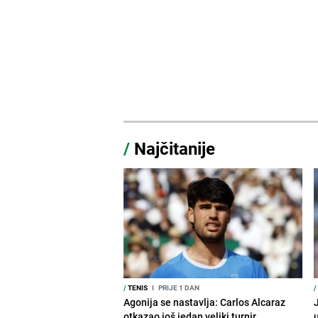
/
Najčitanije
/
TENIS
I
PRIJE 1 DAN
/
Agonija se nastavlja: Carlos Alcaraz
J
otkazao još jedan veliki turnir