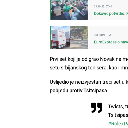
28.10.22. 07:41
Đoković potvrdio: 
TRENDING
EuroExpress o navo
Prvi set koji je odigrao Novak na m
setu srbijanskog tenisera, kao i mno
Uslijedio je neizvjestan treći set u
pobjedu protiv Tsitsipasa
.
Twists, 
Tsitsipas
#RolexP