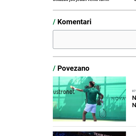
/
Komentari
/
Povezano
07
N
N