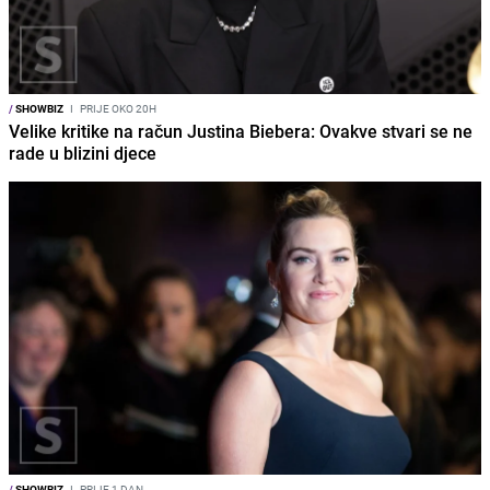
/
SHOWBIZ
I
PRIJE OKO 20H
Velike kritike na račun Justina Biebera: Ovakve stvari se ne
rade u blizini djece
/
SHOWBIZ
I
PRIJE 1 DAN