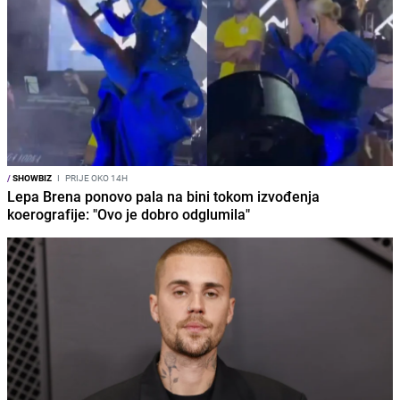
/
SHOWBIZ
I
PRIJE OKO 14H
Lepa Brena ponovo pala na bini tokom izvođenja
koerografije: "Ovo je dobro odglumila"