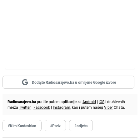
Dodajte Radiosarajevo.ba u omiljene Google izvore
Radiosarajevo.ba
pratite putem aplikacije za
Android
|
iOS
i društvenih
mreža
Twitter
|
Facebook
|
Instagram
, kao i putem našeg
Viber
Chata.
#Kim Kardashian
#Pariz
#odjeća