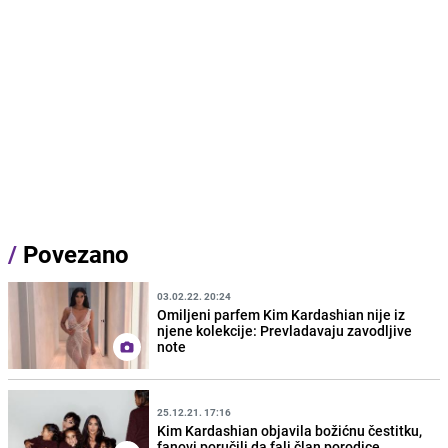
/
Povezano
03.02.22. 20:24
Omiljeni parfem Kim Kardashian nije iz
njene kolekcije: Prevladavaju zavodljive
note
25.12.21. 17:16
Kim Kardashian objavila božićnu čestitku,
fanovi poručili da fali član porodice