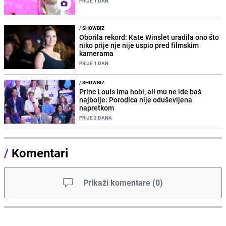
PRIJE 1 DAN
/
SHOWBIZ
Oborila rekord: Kate Winslet uradila ono što
niko prije nje nije uspio pred filmskim
kamerama
PRIJE 1 DAN
/
SHOWBIZ
Princ Louis ima hobi, ali mu ne ide baš
najbolje: Porodica nije oduševljena
napretkom
PRIJE 2 DANA
/
Komentari
Prikaži komentare
(
0
)