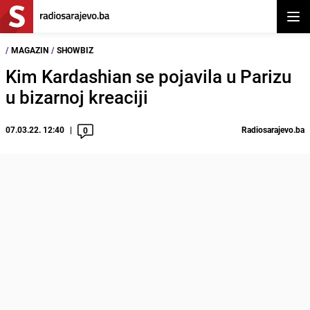
Otvor
/
MAGAZIN
/
SHOWBIZ
Kim Kardashian se pojavila u Parizu
u bizarnoj kreaciji
07.03.22. 12:40
Radiosarajevo.ba
0