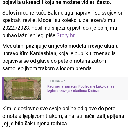
pojavila u kreaciji koju ne možete vidjeti često.
Šefovi modne kuće Balenciaga napravili su svojevrsni
spektakl revije. Modeli su kolekciju za jesen/zimu
2022./2023. nosili na snježnoj pisti dok je po njima
puhao lažni snijeg, piše
Story.hr
.
Međutim,
pažnju je umjesto modela i revije ukrala
upravo Kim Kardashian
, koja je publiku iznenadila
pojavivši se od glave do pete omotana žutom
samoljepljivom trakom s logom brenda.
TRENDING
Radi se na sanaciji: Pogledajte kako danas
izgleda travnjak stadiona Koševo
Kim je doslovno sve svoje obline od glave do pete
omotala ljepljivom trakom, a na isti način
zalijepljena
joj je bila čak i njena torbica
.