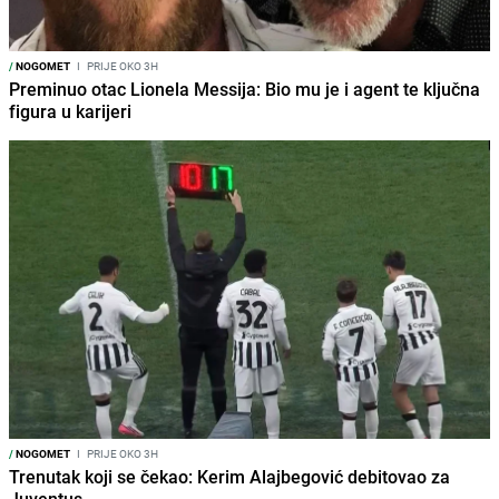
/
NOGOMET
I
PRIJE OKO 3H
Preminuo otac Lionela Messija: Bio mu je i agent te ključna
figura u karijeri
/
NOGOMET
I
PRIJE OKO 3H
Trenutak koji se čekao: Kerim Alajbegović debitovao za
Juventus