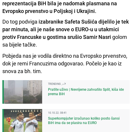
reprezentacija BiH bila je nadomak plasmana na
Evropsko prvenstvo u Poljskoj i Ukrajini.
Do tog podviga
izabranike Safeta Sušića dijelilo je tek
par minuta, ali je naše snove o EURO-u u utakmici
protiv Francuske u gostima srušio Samir Nasri
golom
sa bijele tačke.
Pobjeda nas je vodila direktno na Evropsko prvenstvo,
dok je remi Francuzima odgovarao. Počelo je kao iz
snova za bh. tim.
TRENDING
Pratite uživo | Nevrijeme zahvatilo Split, kiša ide
prema BiH
10.10.22. 08:41
Superkompjuter izračunao koliko posto šansi
BiH ima da se plasira na EURO