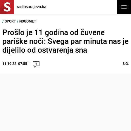
Otvor
/
SPORT
/
NOGOMET
Prošlo je 11 godina od čuvene
pariške noći: Svega par minuta nas je
dijelilo od ostvarenja sna
11.10.22. 07:55
S.G.
1