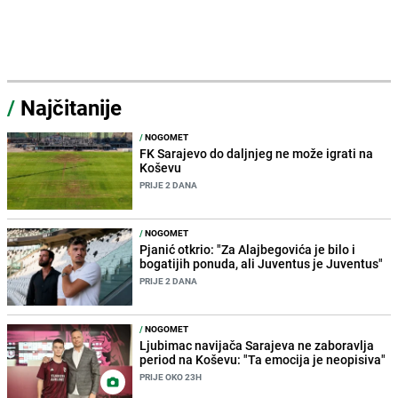
/
Najčitanije
/
NOGOMET
FK Sarajevo do daljnjeg ne može igrati na
Koševu
PRIJE 2 DANA
/
NOGOMET
Pjanić otkrio: "Za Alajbegovića je bilo i
bogatijih ponuda, ali Juventus je Juventus"
PRIJE 2 DANA
/
NOGOMET
Ljubimac navijača Sarajeva ne zaboravlja
period na Koševu: "Ta emocija je neopisiva"
PRIJE OKO 23H