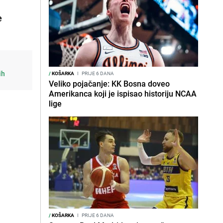
e
ih
/
KOŠARKA
I
PRIJE 6 DANA
Veliko pojačanje: KK Bosna doveo
Amerikanca koji je ispisao historiju NCAA
lige
/
KOŠARKA
I
PRIJE 6 DANA