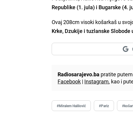
Republike (1. jula) i Bugarske (4. j
Ovaj 208cm visoki košarkaš u svojoj
Krke, Dzukije i tuzlanske Slobode u
Radiosarajevo.ba
pratite putem 
Facebook
|
Instagram
, kao i p
#Miralem Halilović
#Pariz
#košar