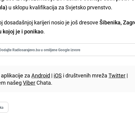
ula)
u sklopu kvalifikacija za Svjetsko prvenstvo.
 dosadašnjoj karijeri nosio je još dresove
Šibenika, Zagr
 kojoj je i ponikao
.
Dodajte Radiosarajevo.ba u omiljene Google izvore
aplikacije za
Android
|
iOS
i društvenih mreža
Twitter
|
utem našeg
Viber
Chata.
ka