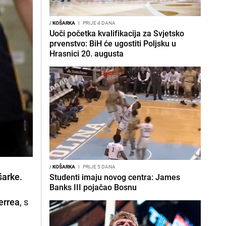
/
KOŠARKA
I
PRIJE 4 DANA
Uoči početka kvalifikacija za Svjetsko
prvenstvo: BiH će ugostiti Poljsku u
Hrasnici 20. augusta
/
KOŠARKA
I
PRIJE 5 DANA
šarke.
Studenti imaju novog centra: James
Banks III pojačao Bosnu
errea
, s