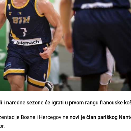
li i naredne sezone će igrati u prvom rangu francuske ko
zentacije Bosne i Hercegovine
novi je član pariškog Nant
or.