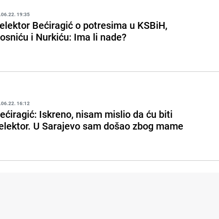
.06.22. 19:35
elektor Bećiragić o potresima u KSBiH,
osniću i Nurkiću: Ima li nade?
.06.22. 16:12
ećiragić: Iskreno, nisam mislio da ću biti
elektor. U Sarajevo sam došao zbog mame