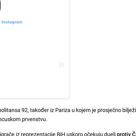
n Instagram
litansa 92, također iz Pariza u kojem je prosječno biljež
ancuskom prvenstvu.
igrače iz reprezentacije BiH uskoro očekuju dueli
protiv 