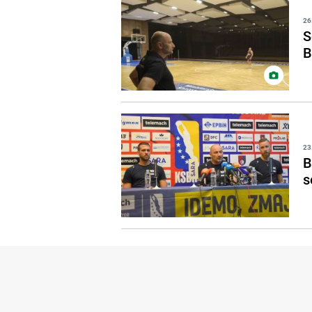
26
S
B
23
B
s