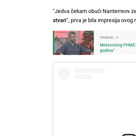
"Jedva čekam obući Nanterreov ze
stvari
", prva je bila impresija ov
TRENDING
Meteorolog FHMZ-a 
godina"