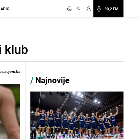
RADIO
90,2 FM
 klub
osarajevo.ba
/
Najnovije