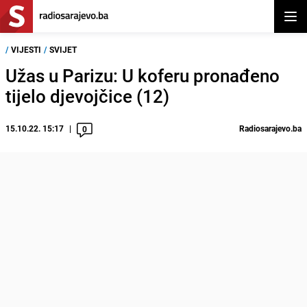
Otvor
/
VIJESTI
/
SVIJET
Užas u Parizu: U koferu pronađeno
tijelo djevojčice (12)
15.10.22. 15:17
Radiosarajevo.ba
0