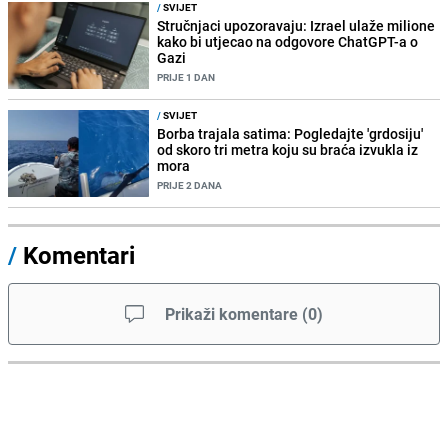
/
SVIJET
Stručnjaci upozoravaju: Izrael ulaže milione
kako bi utjecao na odgovore ChatGPT-a o
Gazi
PRIJE 1 DAN
/
SVIJET
Borba trajala satima: Pogledajte 'grdosiju'
od skoro tri metra koju su braća izvukla iz
mora
PRIJE 2 DANA
/
Komentari
Prikaži komentare
(
0
)