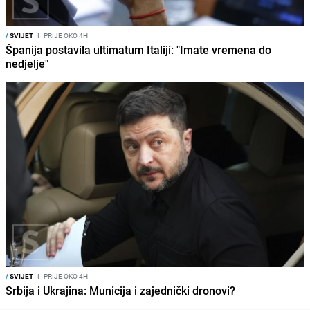
/
SVIJET
I
PRIJE OKO 4H
Španija postavila ultimatum Italiji: "Imate vremena do
nedjelje"
/
SVIJET
I
PRIJE OKO 4H
Srbija i Ukrajina: Municija i zajednički dronovi?