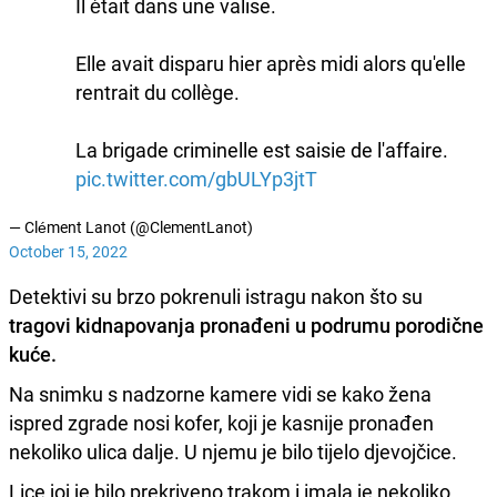
Il était dans une valise.
Elle avait disparu hier après midi alors qu'elle
rentrait du collège.
La brigade criminelle est saisie de l'affaire.
pic.twitter.com/gbULYp3jtT
— Clément Lanot (@ClementLanot)
October 15, 2022
Detektivi su brzo pokrenuli istragu nakon što su
tragovi kidnapovanja pronađeni u podrumu porodične
kuće.
Na snimku s nadzorne kamere vidi se kako žena
ispred zgrade nosi kofer, koji je kasnije pronađen
nekoliko ulica dalje. U njemu je bilo tijelo djevojčice.
Lice joj je bilo prekriveno trakom i imala je nekoliko