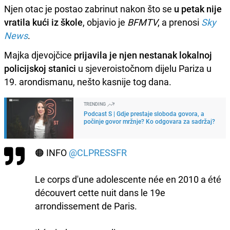
Njen otac je postao zabrinut nakon što se
u petak nije
vratila kući iz škole
, objavio je
BFMTV
, a prenosi
Sky
News
.
Majka djevojčice
prijavila je njen nestanak lokalnoj
policijskoj stanici
u sjeveroistočnom dijelu Pariza u
19. arondismanu, nešto kasnije tog dana.
TRENDING
Podcast S | Gdje prestaje sloboda govora, a
počinje govor mržnje? Ko odgovara za sadržaj?
🟠 INFO
@CLPRESSFR
Le corps d'une adolescente née en 2010 a été
découvert cette nuit dans le 19e
arrondissement de Paris.