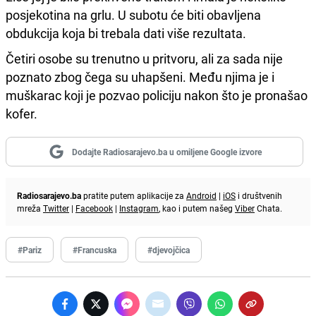
posjekotina na grlu. U subotu će biti obavljena
obdukcija koja bi trebala dati više rezultata.
Četiri osobe su trenutno u pritvoru, ali za sada nije
poznato zbog čega su uhapšeni. Među njima je i
muškarac koji je pozvao policiju nakon što je pronašao
kofer.
Dodajte Radiosarajevo.ba u omiljene Google izvore
Radiosarajevo.ba
pratite putem aplikacije za
Android
|
iOS
i društvenih
mreža
Twitter
|
Facebook
|
Instagram
, kao i putem našeg
Viber
Chata.
#Pariz
#Francuska
#djevojčica