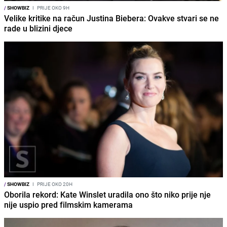
/
SHOWBIZ
I
PRIJE OKO 9H
Velike kritike na račun Justina Biebera: Ovakve stvari se ne
rade u blizini djece
/
SHOWBIZ
I
PRIJE OKO 20H
Oborila rekord: Kate Winslet uradila ono što niko prije nje
nije uspio pred filmskim kamerama