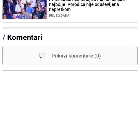
najbolje: Porodica nije oduševljena
napretkom
PRIJE 2 DANA
/
Komentari
Prikaži komentare
(
0
)