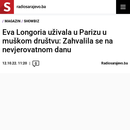
Otvor
/
MAGAZIN
/
SHOWBIZ
Eva Longoria uživala u Parizu u
muškom društvu: Zahvalila se na
nevjerovatnom danu
12.10.22. 11:20
Radiosarajevo.ba
0