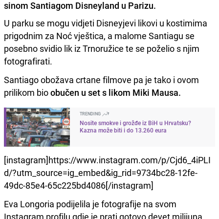
sinom Santiagom Disneyland u Parizu.
U parku se mogu vidjeti Disneyjevi likovi u kostimima
prigodnim za Noć vještica, a malome Santiagu se
posebno svidio lik iz Trnoružice te se poželio s njim
fotografirati.
Santiago obožava crtane filmove pa je tako i ovom
prilikom bio
obučen u set s likom Miki Mausa.
TRENDING
Nosite smokve i grožđe iz BiH u Hrvatsku?
Kazna može biti i do 13.260 eura
[instagram]https://www.instagram.com/p/Cjd6_4iPLI
d/?utm_source=ig_embed&ig_rid=9734bc28-12fe-
49dc-85e4-65c225bd4086[/instagram]
Eva Longoria podijelila je fotografije na svom
Instagram profilu gdje je prati gotovo devet milijuna