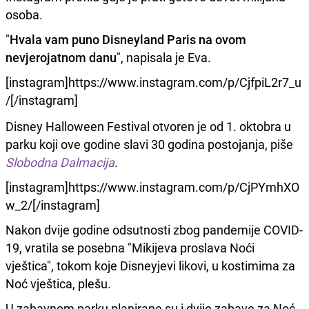
osoba.
"
Hvala vam puno Disneyland Paris na ovom
nevjerojatnom danu
", napisala je Eva.
[instagram]https://www.instagram.com/p/CjfpiL2r7_u
/[/instagram]
Disney Halloween Festival otvoren je od 1. oktobra u
parku koji ove godine slavi 30 godina postojanja, piše
Slobodna Dalmacija
.
[instagram]https://www.instagram.com/p/CjPYmhXO
w_2/[/instagram]
Nakon dvije godine odsutnosti zbog pandemije COVID-
19, vratila se posebna "Mikijeva proslava Noći
vještica", tokom koje Disneyjevi likovi, u kostimima za
Noć vještica, plešu.
U zabavnom parku planirane su i dvije zabave za Noć