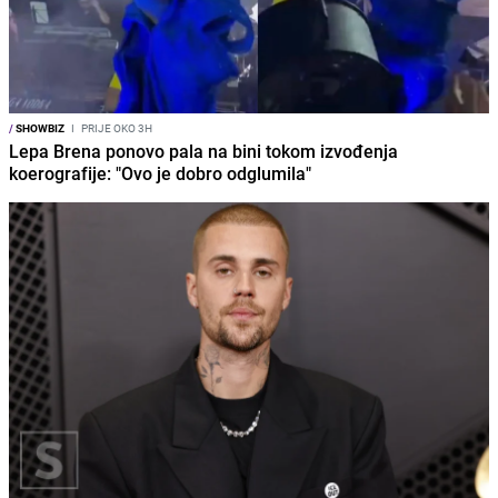
/
SHOWBIZ
I
PRIJE OKO 3H
Lepa Brena ponovo pala na bini tokom izvođenja
koerografije: "Ovo je dobro odglumila"