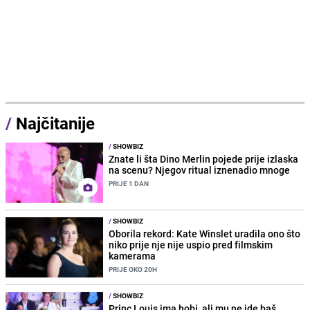
/
Najčitanije
/
SHOWBIZ
Znate li šta Dino Merlin pojede prije izlaska
na scenu? Njegov ritual iznenadio mnoge
PRIJE 1 DAN
/
SHOWBIZ
Oborila rekord: Kate Winslet uradila ono što
niko prije nje nije uspio pred filmskim
kamerama
PRIJE OKO 20H
/
SHOWBIZ
Princ Louis ima hobi, ali mu ne ide baš