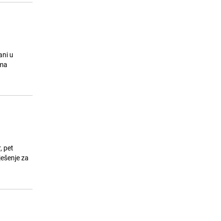
ani u
ima
, pet
ješenje za