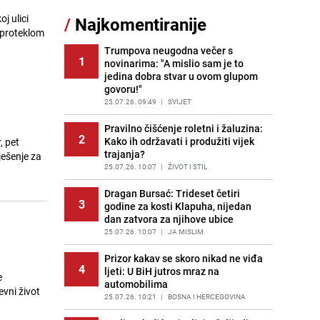
Nastavak provokacija: MUP RS
j ulici
/
Najkomentiranije
11
oduzeo zastavu s ljiljanima i
u proteklom
sankcionisao vozača iz Bosanskog
Novog
Trumpova neugodna večer s
1
novinarima: "A mislio sam je to
PRIJE 2 DANA
|
BOSNA I HERCEGOVINA
jedina dobra stvar u ovom glupom
govoru!"
Potresna poruka imama nakon
12
smrti Aldine Ljubunčić: "Dunjaluk
25.07.26. 09:49
|
SVIJET
ne vrijedi ni koliko krilo komarca"
Pravilno čišćenje roletni i žaluzina:
PRIJE OKO 11H
|
BOSNA I HERCEGOVINA
2
Kako ih održavati i produžiti vijek
, pet
trajanja?
Tajna savršenog makedonskog
ješenje za
13
ajvara: Stari recept za kremast i
25.07.26. 10:07
|
ŽIVOT I STIL
bogat okus
Dragan Bursać: Trideset četiri
PRIJE 2 DANA
|
RECEPTI
3
godine za kosti Klapuha, nijedan
dan zatvora za njihove ubice
Borba trajala satima: Pogledajte
14
'grdosiju' od skoro tri metra koju su
25.07.26. 10:07
|
JA MISLIM
braća izvukla iz mora
Prizor kakav se skoro nikad ne viđa
PRIJE 2 DANA
|
SVIJET
4
ljeti: U BiH jutros mraz na
e
automobilima
Gosti iz Njemačke napravili požar u
evni život
15
apartmanu u Istri, vlasniku se
25.07.26. 10:21
|
BOSNA I HERCEGOVINA
smijali i pokazivali srednji prst