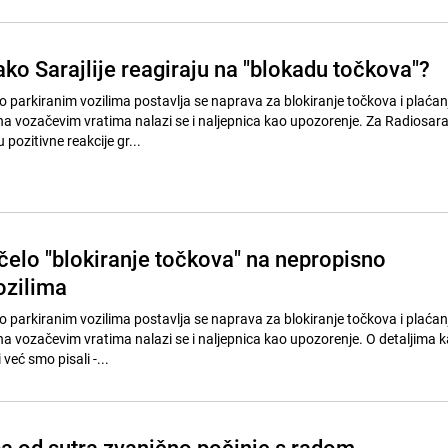
ko Sarajlije reagiraju na "blokadu točkova"?
o parkiranim vozilima postavlja se naprava za blokiranje točkova i plaćan
a vozačevim vratima nalazi se i naljepnica kao upozorenje. Za Radiosara
ozitivne reakcije gr...
čelo "blokiranje točkova" na nepropisno
ozilima
 parkiranim vozilima postavlja se naprava za blokiranje točkova i plaćan
a vozačevim vratima nalazi se i naljepnica kao upozorenje. O detaljima k
 već smo pisali -...
a od sutra zvanično počinje s radom