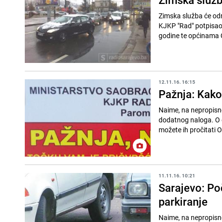
Zimska služba će odr
KJKP "Rad" potpisao 
godine te općinama C
12.11.16. 16:15
Pažnja: Kako
Naime, na nepropisno
dodatnog naloga. O d
možete ih pročitati 
11.11.16. 10:21
Sarajevo: Po
parkiranje
Naime, na nepropisno