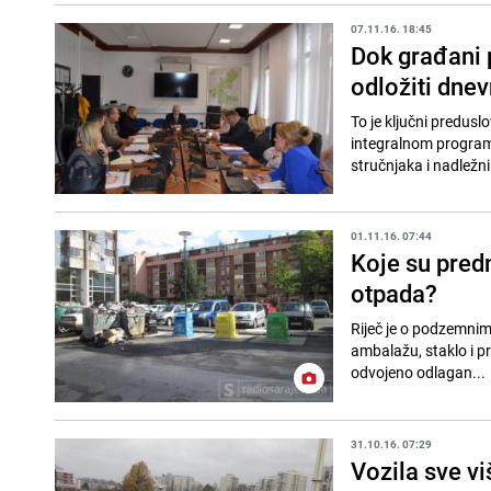
07.11.16. 18:45
Dok građani 
odložiti dnev
To je ključni preduslo
integralnom programu
stručnjaka i nadležni
01.11.16. 07:44
Koje su predn
otpada?
Riječ je o podzemnim
ambalažu, staklo i p
odvojeno odlagan...
31.10.16. 07:29
Vozila sve vi