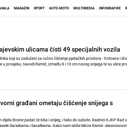
HALA
MAGAZIN
SPORT
AUTO-MOTO
MULTIMEDIA
INFOGRAFIKE
ajevskim ulicama čisti 49 specijalnih vozila
dnika koji su zaduženi za ručno čišćenje pješačkih prostora - trotoara i dr
 u prosjeku, navodi Ramić, između 8 i 10 cm novog snijega te su ulice prv
orni građani ometaju čišćenje snijega s
 dijelu Bosne padat će kiša i snijeg, i tako do subote. Radnici KJKP Rad 
 apele Sarajkama i Sarajlijama. Kako nam ističe Mirza Ramić, glasnogovo