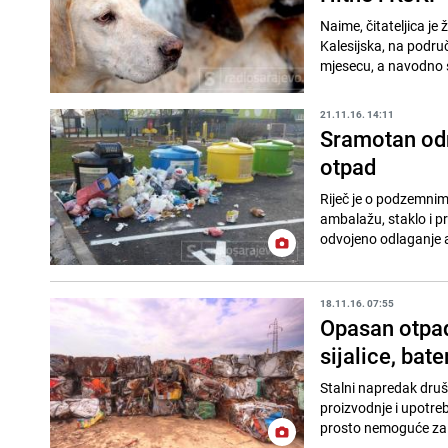
Naime, čitateljica je 
Kalesijska, na podru
mjesecu, a navodno s
21.11.16. 14:11
Sramotan odn
otpad
Riječ je o podzemnim
ambalažu, staklo i p
odvojeno odlaganje 
18.11.16. 07:55
Opasan otpad 
sijalice, bater
Stalni napredak druš
proizvodnje i upotreb
prosto nemoguće za.