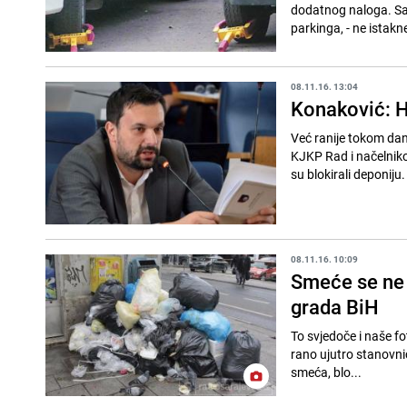
dodatnog naloga. Sank
parkinga, - ne istakne
08.11.16. 13:04
Konaković: H
Već ranije tokom dan
KJKP Rad i načelniko
su blokirali deponiju.
08.11.16. 10:09
Smeće se ne 
grada BiH
To svjedoče i naše f
rano ujutro stanovnic
smeća, blo...