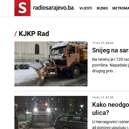
VIJESTI
BIZNIS
METROMA
/
KJKP Rad
17.01.17. 08:43
Snijeg na sar
Na terenu je i 120 ra
površina. Napadalo je
drugog prio...
13.01.17. 07:55
Kako neodgov
ulica?
U Hercegovini i većem
ali ponovo upućuju i