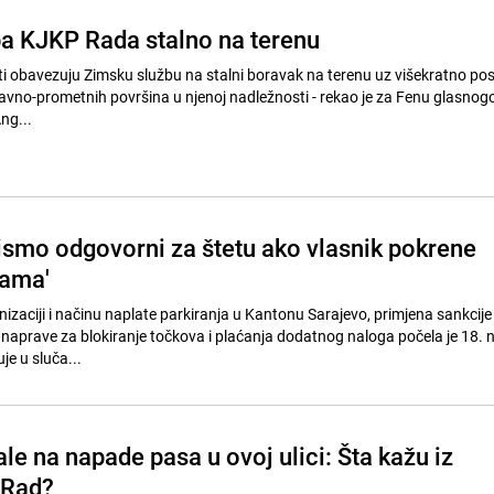
a KJKP Rada stalno na terenu
ti obavezuju Zimsku službu na stalni boravak na terenu uz višekratno po
javno-prometnih površina u njenoj nadležnosti - rekao je za Fenu glasnog
ng...
smo odgovorni za štetu ako vlasnik pokrene
cama'
izaciji i načinu naplate parkiranja u Kantonu Sarajevo, primjena sankcije
 naprave za blokiranje točkova i plaćanja dodatnog naloga počela je 18.
je u sluča...
le na napade pasa u ovoj ulici: Šta kažu iz
 Rad?