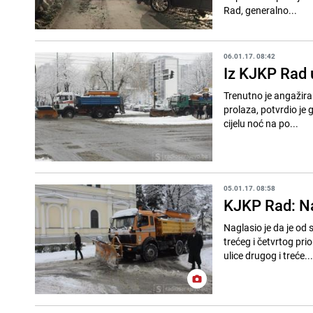
Rad, generalno...
06.01.17. 08:42
Iz KJKP Rad 
Trenutno je angažiran
prolaza, potvrdio je
cijelu noć na po...
05.01.17. 08:58
KJKP Rad: Na
Naglasio je da je od 
trećeg i četvrtog pri
ulice drugog i treće...