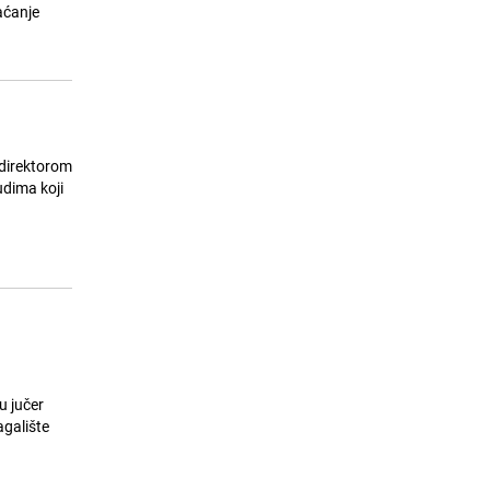
iživljavao na svjedocima"
aćanje
25.07.26. 12:24
|
BOSNA I HERCEGOVINA
 direktorom
udima koji
u jučer
agalište