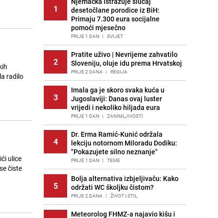
Njemačka istražuje slučaj
1
desetočlane porodice iz BiH:
Primaju 7.300 eura socijalne
pomoći mjesečno
PRIJE 1 DAN
|
SVIJET
Pratite uživo | Nevrijeme zahvatilo
2
Sloveniju, oluje idu prema Hrvatskoj
kih
PRIJE 2 DANA
|
REGIJA
a radilo
Imala ga je skoro svaka kuća u
3
Jugoslaviji: Danas ovaj luster
vrijedi i nekoliko hiljada eura
PRIJE 1 DAN
|
ZANIMLJIVOSTI
Dr. Erma Ramić-Kunić održala
4
lekciju notornom Miloradu Dodiku:
"Pokazujete silno neznanje"
ći ulice
PRIJE 1 DAN
|
TEME
se čiste
Bolja alternativa izbjeljivaču: Kako
5
održati WC školjku čistom?
PRIJE 2 DANA
|
ŽIVOT I STIL
Meteorolog FHMZ-a najavio kišu i