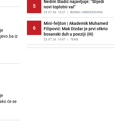
Nedim Sladić najavljuje: "Slijedi
PRIJE 1 DAN
|
REGIJA
5
novi toplotni val"
25.07.26. 10:27
|
BOSNA I HERCEGOVINA
Mini-feljton | Akademik Muhamed
6
Filipović: Mak Dizdar je prvi otkrio
je
bosanski duh u poeziji (III)
jevo.ba iz
25.07.26. 10:47
|
TEME
EURO sa 32 reprezentacije:
7
Budućnost nogometa ili put ka
razvodnjavanju kvaliteta?
25.07.26. 11:00
|
NOGOMET
Državljanin BiH optužen u SAD-u:
8
Pokušao sakriti da je zlostavljao
ljude tokom agresije
25.07.26. 11:07
|
BOSNA I HERCEGOVINA
je
ako će se
Stravična saobraćajna nesreća u
9
Njemačkoj: Povrijeđeno 15 ljudi,
učestvovao autobus iz BiH
25.07.26. 11:17
|
SVIJET
Preminuo Irhad Halilović, član SDP-