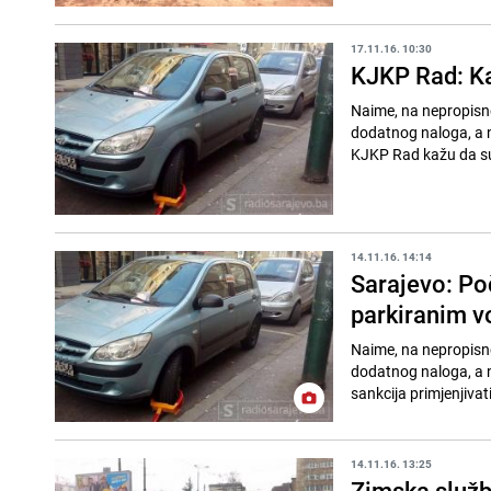
17.11.16. 10:30
KJKP Rad: Ka
Naime, na nepropisn
dodatnog naloga, a n
KJKP Rad kažu da su p
14.11.16. 14:14
Sarajevo: Po
parkiranim v
Naime, na nepropisno
dodatnog naloga, a n
sankcija primjenjivati
14.11.16. 13:25
Zimska služb