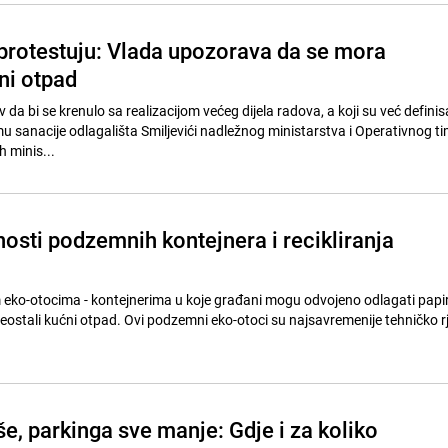
protestuju: Vlada upozorava da se mora
ni otpad
v da bi se krenulo sa realizacijom većeg dijela radova, a koji su već definis
 sanacije odlagališta Smiljevići nadležnog ministarstva i Operativnog t
h minis...
osti podzemnih kontejnera i recikliranja
 eko-otocima - kontejnerima u koje građani mogu odvojeno odlagati papir
reostali kućni otpad. Ovi podzemni eko-otoci su najsavremenije tehničko r
še, parkinga sve manje: Gdje i za koliko