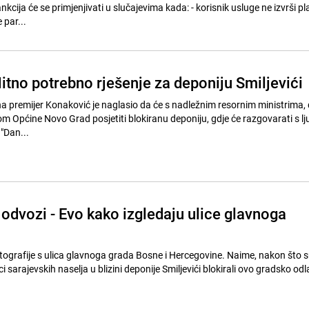
cija će se primjenjivati u slučajevima kada: - korisnik usluge ne izvrši pl
 par...
itno potrebno rješenje za deponiju Smiljevići
a premijer Konaković je naglasio da će s nadležnim resornim ministrima,
m Općine Novo Grad posjetiti blokiranu deponiju, gdje će razgovarati s lj
 "Dan...
odvozi - Evo kako izgledaju ulice glavnoga
otografije s ulica glavnoga grada Bosne i Hercegovine. Naime, nakon što s
i sarajevskih naselja u blizini deponije Smiljevići blokirali ovo gradsko odl