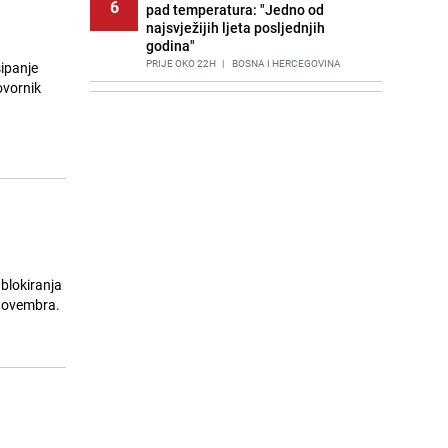
6
pad temperatura: "Jedno od
najsvježijih ljeta posljednjih
godina"
PRIJE OKO 22H
|
BOSNA I HERCEGOVINA
sipanje
ovornik
Agić kritizira političare u Bugojnu:
7
Zbog straha od HDZ-a niko Vučiću
nije rekao istinu o Čipuljiću
PRIJE 2 DANA
|
TEME
Znate li šta Dino Merlin pojede prije
8
izlaska na scenu? Njegov ritual
iznenadio mnoge
PRIJE 2 DANA
|
SHOWBIZ
Stručnjaci upozoravaju: Izrael ulaže
 blokiranja
9
milione kako bi utjecao na
 novembra.
odgovore ChatGPT-a o Gazi
PRIJE 1 DAN
|
SVIJET
Cijela regija čeka njegovu
10
progonozu: Poznati meteorolog
najavljuje veću promjenu vremena
PRIJE OKO 17H
|
REGIJA