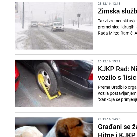
28.12.16. 12:13
Zimska služb
Takvi vremenski uvje
prometnica i drugih 
Rada Mirza Ramić. A
25.12.16. 15:12
KJKP Rad: Ni
vozilo s 'lisi
Prema Uredbi o organ
vozila postavljanjem
"Sankcija se primjenju
28.11.16. 14:20
Građani se ža
Hitne i KJKP