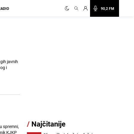
RADIO
90,2 FM
ugih javnih
og i
/
Najčitanije
su spremni,
rnik KJKP