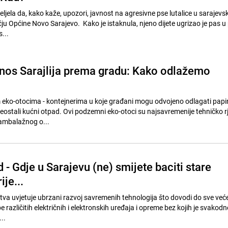
željela da, kako kaže, upozori, javnost na agresivne pse lutalice u sarajevsko
čju Općine Novo Sarajevo. Kako je istaknula, njeno dijete ugrizao je pas 
...
os Sarajlija prema gradu: Kako odlažemo
 eko-otocima - kontejnerima u koje građani mogu odvojeno odlagati papir
reostali kućni otpad. Ovi podzemni eko-otoci su najsavremenije tehničko r
ambalažnog o...
- Gdje u Sarajevu (ne) smijete baciti stare
ije...
tva uvjetuje ubrzani razvoj savremenih tehnologija što dovodi do sve već
e različitih električnih i elektronskih uređaja i opreme bez kojih je svakodn
..