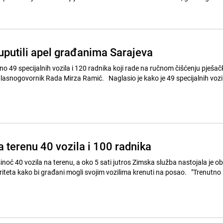
uputili apel građanima Sarajeva
o 49 specijalnih vozila i 120 radnika koji rade na ručnom čišćenju pješač
 glasnogovornik Rada Mirza Ramić. Naglasio je kako je 49 specijalnih vozil
 terenu 40 vozila i 100 radnika
sinoć 40 vozila na terenu, a oko 5 sati jutros Zimska služba nastojala je obi
oriteta kako bi građani mogli svojim vozilima krenuti na posao. "Trenutno 