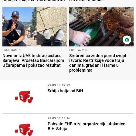
PRIJE 34MIN
PRIJE 47MIN
Novinar iz UAE testirao čistoću
Srebrenica žedna pored svojih
Sarajeva: Prošetao Baščaršijom
izvora: Restrikcije vode traju
u čarapama i pokazao rezultat
danima, građani i farme u
problemima
22.03.09. 22:22
Srbija bolja od BiH
22.03.09. 13:16
Pohvale EHF-a za organizaciju utakmice
BiH-Srbija