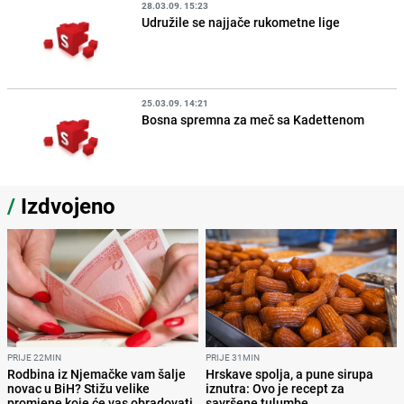
28.03.09. 15:23
Udružile se najjače rukometne lige
25.03.09. 14:21
Bosna spremna za meč sa Kadettenom
/
Izdvojeno
PRIJE 22MIN
PRIJE 31MIN
Rodbina iz Njemačke vam šalje
Hrskave spolja, a pune sirupa
novac u BiH? Stižu velike
iznutra: Ovo je recept za
promjene koje će vas obradovati
savršene tulumbe