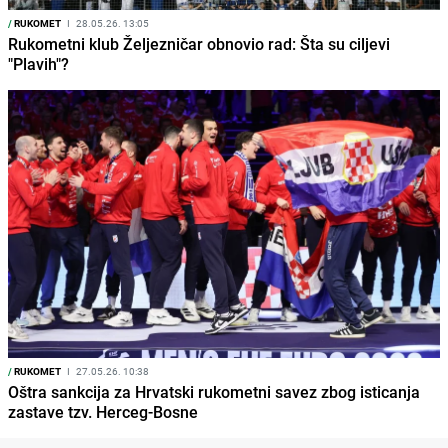
/
RUKOMET
I
28.05.26. 13:05
Rukometni klub Željezničar obnovio rad: Šta su ciljevi
"Plavih"?
/
RUKOMET
I
27.05.26. 10:38
Oštra sankcija za Hrvatski rukometni savez zbog isticanja
zastave tzv. Herceg-Bosne