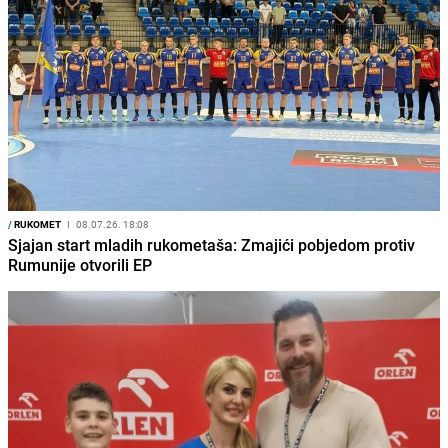
/
RUKOMET
I
08.07.26. 18:08
Sjajan start mladih rukometaša: Zmajići pobjedom protiv
Rumunije otvorili EP