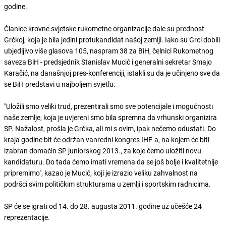
godine.
Članice krovne svjetske rukometne organizacije dale su prednost
Grčkoj, koja je bila jedini protukandidat našoj zemlji. Iako su Grci dobili
ubjedljivo više glasova 105, naspram 38 za BiH, čelnici Rukometnog
saveza BiH - predsjednik Stanislav Mucić i generalni sekretar Smajo
Karačić, na današnjoj pres-konferenciji, istakli su da je učinjeno sve da
se BiH predstavi u najboljem svjetlu.
"Uložili smo veliki trud, prezentirali smo sve potencijale i mogućnosti
naše zemlje, koja je uvjereni smo bila spremna da vrhunski organizira
SP. Nažalost, prošla je Grčka, ali mi s ovim, ipak nećemo odustati. Do
kraja godine bit će održan vanredni kongres IHF-a, na kojem će biti
izabran domaćin SP juniorskog 2013., za koje ćemo uložiti novu
kandidaturu. Do tada ćemo imati vremena da se još bolje i kvalitetnije
pripremimo", kazao je Mucić, koji je izrazio veliku zahvalnost na
podršci svim političkim strukturama u zemlji i sportskim radnicima.
SP će se igrati od 14. do 28. augusta 2011. godine uz učešće 24
reprezentacije.