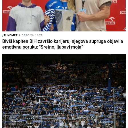
/
RUKOMET
I
05.06.26. 16:28
Bivši kapiten BiH završio karijeru, njegova supruga objavila
emotivnu poruku: "Sretno, ljubavi moja"