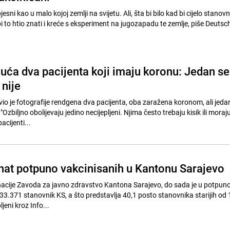
sni kao u malo kojoj zemlji na svijetu. Ali, šta bi bilo kad bi cijelo stanovn
i to htio znati i kreće s eksperiment na jugozapadu te zemlje, piše Deutsch
luća dva pacijenta koji imaju koronu: Jedan se
 nije
vio je fotografije rendgena dva pacijenta, oba zaražena koronom, ali jedan
. "Ozbiljno obolijevaju jedino necijepljeni. Njima često trebaju kisik ili moraj
pacijenti...
nat potpuno vakcinisanih u Kantonu Sarajevo
acije Zavoda za javno zdravstvo Kantona Sarajevo, do sada je u potpuno
3.371 stanovnik KS, a što predstavlja 40,1 posto stanovnika starijih od 
jeni kroz Info...