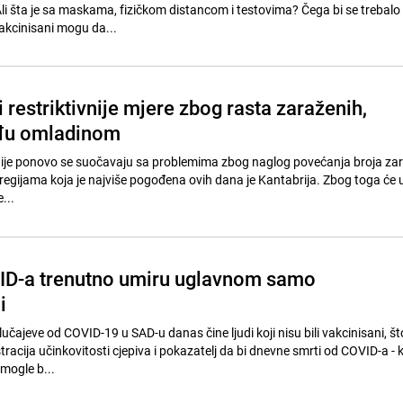
Ali šta je sa maskama, fizičkom distancom i testovima? Čega bi se trebalo
i? // Da li vakcinisani mogu da...
 restriktivnije mjere zbog rasta zaraženih,
đu omladinom
anije ponovo se suočavaju sa problemima zbog naglog povećanja broja za
egijama koja je najviše pogođena ovih dana je Kantabrija. Zbog toga će 
...
ID-a trenutno umiru uglavnom samo
i
čajeve od COVID-19 u SAD-u danas čine ljudi koji nisu bili vakcinisani, što
acija učinkovitosti cjepiva i pokazatelj da bi dnevne smrti od COVID-a - k
mogle b...