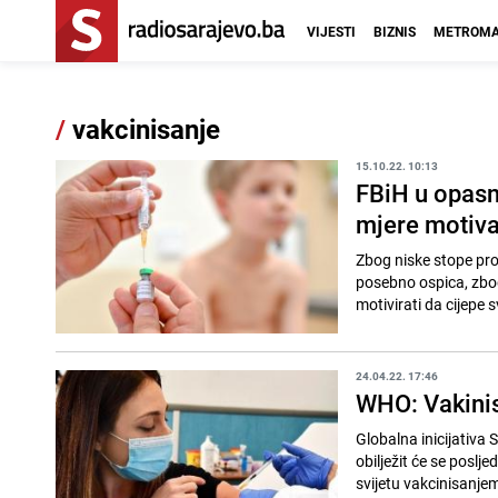
VIJESTI
BIZNIS
METROMA
/
vakcinisanje
15.10.22. 10:13
FBiH u opasn
mjere motivac
Zbog niske stope pro
posebno ospica, zbog 
motivirati da cijepe s
24.04.22. 17:46
WHO: Vakinis
Globalna inicijativa
obilježit će se poslj
svijetu vakcinisanje