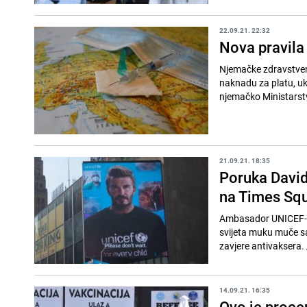
22.09.21. 22:32
Nova pravila
Njemačke zdravstvene
naknadu za platu, uk
njemačko Ministarstvo
21.09.21. 18:35
Poruka David
na Times Sq
Ambasador UNICEF-a 
svijeta muku muče s
14.09.21. 16:35
Ovo je proce