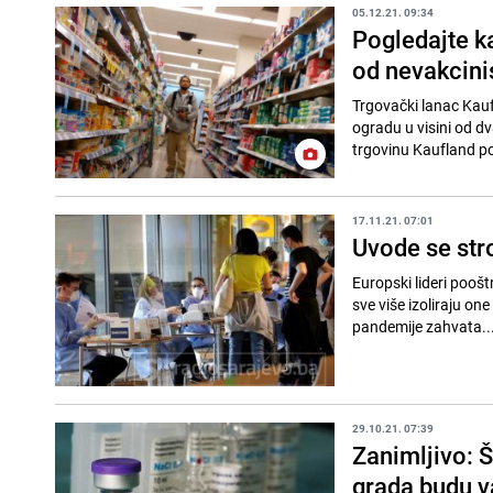
05.12.21. 09:34
Pogledajte k
od nevakcini
Trgovački lanac Kauf
ogradu u visini od dv
trgovinu Kaufland pos
17.11.21. 07:01
Uvode se str
Europski lideri pooš
sve više izoliraju on
pandemije zahvata..
29.10.21. 07:39
Zanimljivo: Š
grada budu v