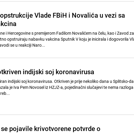
opstrukcije Vlade FBiH i Novalića u vezi sa
kcina
ne i Hercegovine s premijerom Fadilom Novalićem na čelu, kao i Zavod za
no opstruiraju nabavku vakcina Sputnik V koju je inicirala i dogovorila V
odi se u reakciji Naro...
tkriven indijski soj koronavirusa
iran indijski soj koronavirusa. Otkriven je prije nekoliko dana u Splitsko-d
kazala je Iva Pem Novosel iz HZJZ-a, pojedinačni slučajevi te nema razloga 
treb...
se pojavile krivotvorene potvrde o