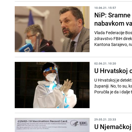
10.06.21. 15:57
NiP: Sramne 
nabavkom va
Vlada Federacije Bos
zdravstvo FBiH direkt
Kantona Sarajevo, nav
02.06.21. 10:20
U Hrvatskoj o
U Hrvatskoj je detekt
županiji. No, to su, 
Poručila je da i dalje 
29.05.21. 23:33
U Njemačkoj 