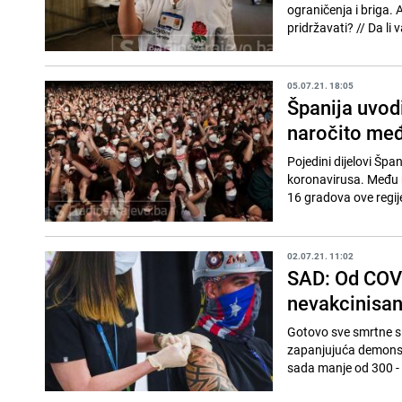
ograničenja i briga. 
pridržavat
05.07.21. 18:05
Španija uvodi
naročito me
Pojedini dijelovi Šp
koronavirusa. Među r
16 gradova ove regije
02.07.21. 11:02
SAD: Od COV
nevakcinisan
Gotovo sve smrtne slu
zapanjujuća demonstr
sada manje od 300 - 