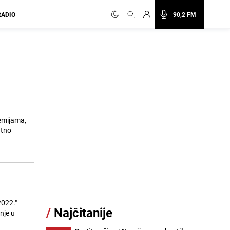
RADIO
90,2 FM
demijama,
atno
2022."
/
Najčitanije
nje u