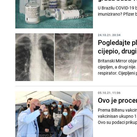
U Brazilu COVID-19 bje
imunizirano? Pfizer b
24.10.21. 20:34
Pogledajte p
cijepio, drugi
Britanski Mirror obja
cijepljen, a drugi nije
respirator. Cijepljeni 
05.10.21. 11:06
Ovo je proce
Prema Biltenu vakcin
vakcinisan ukupno 13
Ovo su podaci prikupl