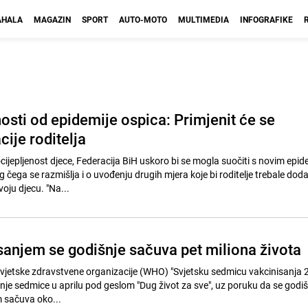
HALA
MAGAZIN
SPORT
AUTO-MOTO
MULTIMEDIA
INFOGRAFIKE
osti od epidemije ospica: Primjenit će se
ije roditelja
cijepljenost djece, Federacija BiH uskoro bi se mogla suočiti s novim epi
čega se razmišlja i o uvođenju drugih mjera koje bi roditelje trebale dod
voju djecu. "Na...
anjem se godišnje sačuva pet miliona života
 Svjetske zdravstvene organizacije (WHO) "Svjetsku sedmicu vakcinisanja 
ednje sedmice u aprilu pod geslom "Dug život za sve", uz poruku da se godiš
m sačuva oko...