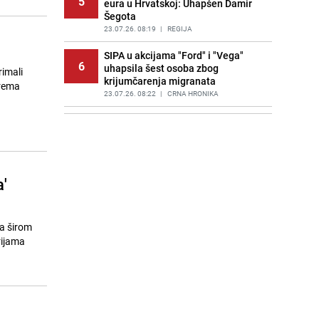
5
eura u Hrvatskoj: Uhapšen Damir
Šegota
23.07.26. 08:19
|
REGIJA
SIPA u akcijama "Ford" i "Vega"
6
uhapsila šest osoba zbog
rimali
krijumčarenja migranata
prema
23.07.26. 08:22
|
CRNA HRONIKA
Nevrijeme prouzrokovalo štete:
7
Pogledajte kako izgleda automobil
nakon krupnog grada u Nevesinju
23.07.26. 08:28
|
BOSNA I HERCEGOVINA
'
Preokret stiže već večeras: Poslije
8
sunca Bosnu i Hercegovinu
zahvataju pljuskovi i grmljavina
23.07.26. 08:30
|
BOSNA I HERCEGOVINA
a širom
rijama
Sarajlije, pripremite se: Preko 30
9
ulica danas ostaje bez vode
23.07.26. 08:30
|
LOKALNE TEME
Noć dronova nad Rusijom:
10
Ukrajinski napadi izazvali požare u