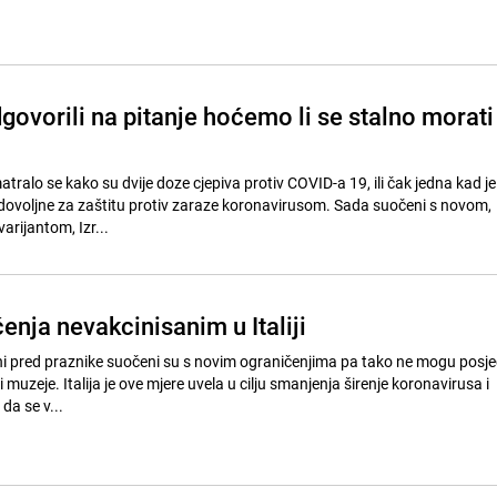
govorili na pitanje hoćemo li se stalno morati
tralo se kako su dvije doze cjepiva protiv COVID-a 19, ili čak jedna kad je
voljne za zaštitu protiv zaraze koronavirusom. Sada suočeni s novom,
rijantom, Izr...
nja nevakcinisanim u Italiji
ani pred praznike suočeni su s novim ograničenjima pa tako ne mogu posje
 muzeje. Italija je ove mjere uvela u cilju smanjenja širenje koronavirusa i
da se v...