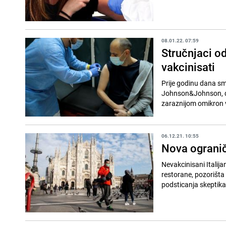
08.01.22. 07:59
Stručnjaci od
vakcinisati
Prije godinu dana sma
Johnson&Johnson, do
zaraznijom omikron va
06.12.21. 10:55
Nova ograniče
Nevakcinisani Italij
restorane, pozorišta i
podsticanja skeptika 