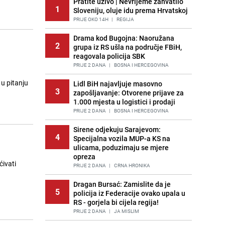
Pratite uživo | Nevrijeme zahvatilo
1
Sloveniju, oluje idu prema Hrvatskoj
PRIJE OKO 14H
|
REGIJA
Drama kod Bugojna: Naoružana
2
grupa iz RS ušla na područje FBiH,
reagovala policija SBK
PRIJE 2 DANA
|
BOSNA I HERCEGOVINA
 u pitanju
Lidl BiH najavljuje masovno
3
zapošljavanje: Otvorene prijave za
1.000 mjesta u logistici i prodaji
PRIJE 2 DANA
|
BOSNA I HERCEGOVINA
Sirene odjekuju Sarajevom:
4
Specijalna vozila MUP-a KS na
ulicama, poduzimaju se mjere
opreza
ćivati
PRIJE 2 DANA
|
CRNA HRONIKA
Dragan Bursać: Zamislite da je
5
policija iz Federacije ovako upala u
RS - gorjela bi cijela regija!
PRIJE 2 DANA
|
JA MISLIM