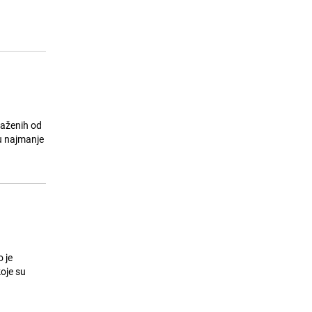
radnika Bošnjaka u firmi u Mostaru:
"HDZ provodi teror, SDA, SDP šute"
23.07.26. 09:16
|
BOSNA I HERCEGOVINA
raženih od
u najmanje
 je
oje su