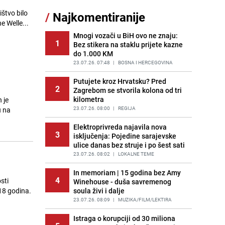
Akcija na Dobrinji: Specijalci MUP-a
ištvo bilo
/
Najkomentiranije
11
KS opkolili zgradu
e Welle...
PRIJE 1 DAN
|
LOKALNE TEME
Mnogi vozači u BiH ovo ne znaju:
1
Bez stikera na staklu prijete kazne
Pijana sjela za volan: Osiguranje
12
do 1.000 KM
odbilo isplatu štete na vozilu koje je
slupala Anja Ljubojević
23.07.26. 07:48
|
BOSNA I HERCEGOVINA
PRIJE 1 DAN
|
BOSNA I HERCEGOVINA
Putujete kroz Hrvatsku? Pred
2
Zagrebom se stvorila kolona od tri
Šta se dešava u sarajevskom
13
kilometra
 je
naselju Vraca? Policija zaprimila
dojavu, izašli na teren
23.07.26. 08:00
|
REGIJA
u na
PRIJE 2 DANA
|
CRNA HRONIKA
Elektroprivreda najavila nova
3
isključenja: Pojedine sarajevske
Meteorolozi za danas podigli
14
ulice danas bez struje i po šest sati
upozorenja za 3 regije: Objavljena
prognoza do petka - stiže kiša?
23.07.26. 08:02
|
LOKALNE TEME
PRIJE 3 DANA
|
BOSNA I HERCEGOVINA
In memoriam | 15 godina bez Amy
4
sti
Winehouse - duša savremenog
Uklonite kamenac sa slavina u
15
18 godina.
soula živi i dalje
kupatilu: Dovoljna je ova smjesa
23.07.26. 08:09
|
MUZIKA/FILM/LEKTIRA
PRIJE 2 DANA
|
ŽIVOT I STIL
Istraga o korupciji od 30 miliona