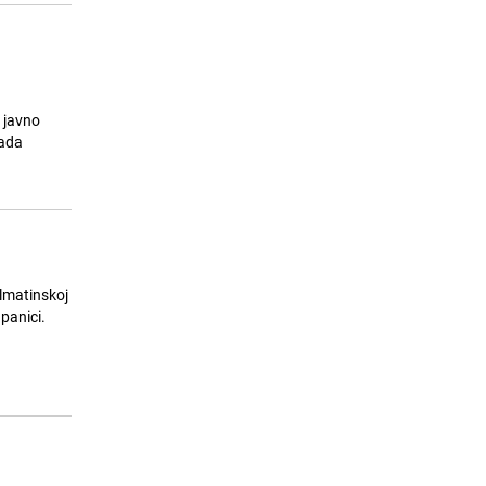
 javno
lada
almatinskoj
panici.