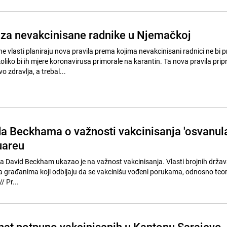
 za nevakcinisane radnike u Njemačkoj
 vlasti planiraju nova pravila prema kojima nevakcinisani radnici ne bi p
oliko bi ih mjere koronavirusa primorale na karantin. Ta nova pravila pri
 zdravlja, a trebal...
a Beckhama o važnosti vakcinisanja 'osvanula
uareu
David Beckham ukazao je na važnost vakcinisanja. Vlasti brojnih držav
a građanima koji odbijaju da se vakcinišu vođeni porukama, odnosno teo
zavjere antivaksera. // Pr...
nat potpuno vakcinisanih u Kantonu Sarajevo