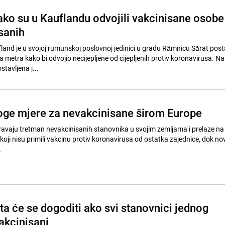
ako su u Kauflandu odvojili vakcinisane osobe
sanih
land je u svojoj rumunskoj poslovnoj jedinici u gradu Râmnicu Sărat post
a metra kako bi odvojio necijepljene od cijepljenih protiv koronavirusa. Na
tavljena j...
oge mjere za nevakcinisane širom Europe
travaju tretman nevakcinisanih stanovnika u svojim zemljama i prelaze na 
e koji nisu primili vakcinu protiv koronavirusa od ostatka zajednice, dok nov
.
ta će se dogoditi ako svi stanovnici jednog
akcinisani