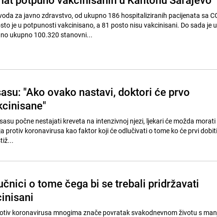
da za javno zdravstvo, od ukupno 186 hospitaliziranih pacijenata sa 
osto je u potpunosti vakcinisano, a 81 posto nisu vakcinisani. Do sada je u
ano ukupno 100.320 stanovni...
asu: "Ako ovako nastavi, doktori će prvo
kcinisane"
su počne nestajati kreveta na intenzivnoj njezi, ljekari će možda morati 
ja protiv koronavirusa kao faktor koji će odlučivati o tome ko će prvi dobiti
tiž...
nici o tome čega bi se trebali pridržavati
inisani
rotiv koronavirusa mnogima znače povratak svakodnevnom životu s man