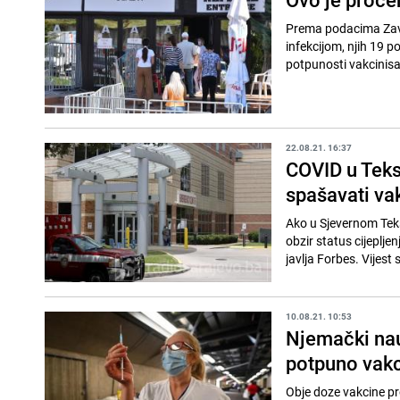
Prema podacima Zavo
infekcijom, njih 19 p
potpunosti vakcinis
22.08.21. 16:37
COVID u Teks
spašavati va
Ako u Sjevernom Teksa
obzir status cijepljen
javlja Forbes. Vijest s
10.08.21. 10:53
Njemački nauč
potpuno vakc
Obje doze vakcine p