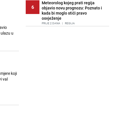
Meteorolog kojeg prati regija
6
objavio novu prognozu: Poznato i
kada bi moglo stići pravo
osvježenje
PRIJE 2 DANA
|
REGIJA
avio
 ulazu u
Tuga nakon nesreće kod Neuma:
7
Supruga poginulog motocikliste
oglasila se emotivnom objavom
PRIJE 1 DAN
|
BOSNA I HERCEGOVINA
Lice Sarajeva koje ne smijemo
8
ignorisati: Ispod mosta pronađen
improvizovani dom
mjere koji
PRIJE 2 DANA
|
LOKALNE TEME
i val
Ubistvo u Sarajevu, uhapšen 47-
9
godišnjak
PRIJE 2 DANA
|
CRNA HRONIKA
Agić kritizira političare u Bugojnu:
10
Zbog straha od HDZ-a niko Vučiću
nije rekao istinu o Čipuljiću
PRIJE OKO 20H
|
TEME