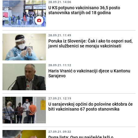
28.09.21. 14:06
U KS potpuno vakcinisano 36,5 posto
stanovnika starijih od 18 godina
28.09.21. 11:49
Poruka iz Slovenije: Čak i ako to ospori sud,
javni službenici se moraju vakcinisati
28.09.21. 11:12
Haris Vranić o vakcinaciji djece u Kantonu
Sarajevo
27.09.21. 12:19
U sarajevskoj općini do polovine oktobra će
biti vakcinisano 67 posto stanovnika
27.09.21. 09:32
Duga lista: Ovo su najčešće laži o