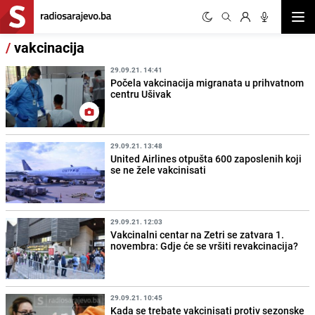
Otvor
/
vakcinacija
29.09.21. 14:41
Počela vakcinacija migranata u prihvatnom
centru Ušivak
29.09.21. 13:48
United Airlines otpušta 600 zaposlenih koji
se ne žele vakcinisati
29.09.21. 12:03
Vakcinalni centar na Zetri se zatvara 1.
novembra: Gdje će se vršiti revakcinacija?
29.09.21. 10:45
Kada se trebate vakcinisati protiv sezonske