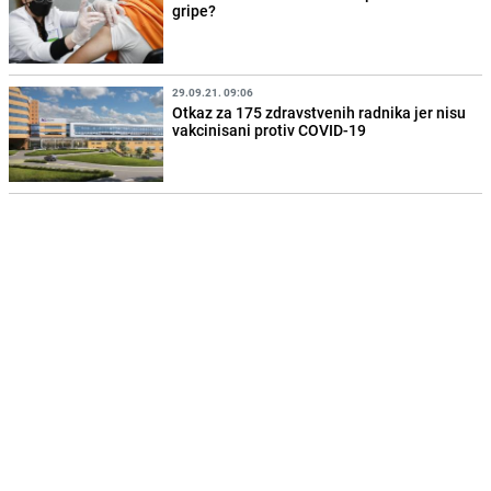
gripe?
29.09.21. 09:06
Otkaz za 175 zdravstvenih radnika jer nisu
vakcinisani protiv COVID-19