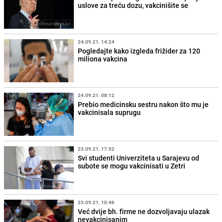
uslove za treću dozu, vakcinišite se
24.09.21. 14:24
Pogledajte kako izgleda frižider za 120
miliona vakcina
24.09.21. 08:12
Prebio medicinsku sestru nakon što mu je
vakcinisala suprugu
23.09.21. 17:52
Svi studenti Univerziteta u Sarajevu od
subote se mogu vakcinisati u Zetri
23.09.21. 10:46
Već dvije bh. firme ne dozvoljavaju ulazak
nevakcinisanim