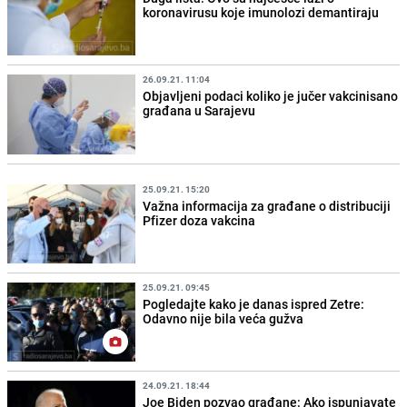
koronavirusu koje imunolozi demantiraju
26.09.21. 11:04
Objavljeni podaci koliko je jučer vakcinisano
građana u Sarajevu
25.09.21. 15:20
Važna informacija za građane o distribuciji
Pfizer doza vakcina
25.09.21. 09:45
Pogledajte kako je danas ispred Zetre:
Odavno nije bila veća gužva
24.09.21. 18:44
Joe Biden pozvao građane: Ako ispunjavate