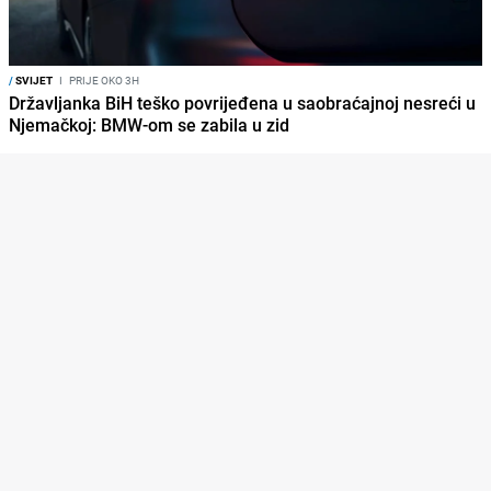
/
SVIJET
I
PRIJE OKO 3H
Državljanka BiH teško povrijeđena u saobraćajnoj nesreći u
Njemačkoj: BMW-om se zabila u zid