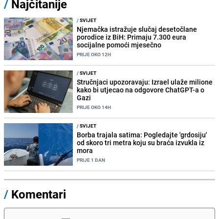
/
Najčitanije
/
SVIJET
Njemačka istražuje slučaj desetočlane
porodice iz BiH: Primaju 7.300 eura
socijalne pomoći mjesečno
PRIJE OKO 12H
/
SVIJET
Stručnjaci upozoravaju: Izrael ulaže milione
kako bi utjecao na odgovore ChatGPT-a o
Gazi
PRIJE OKO 14H
/
SVIJET
Borba trajala satima: Pogledajte 'grdosiju'
od skoro tri metra koju su braća izvukla iz
mora
PRIJE 1 DAN
/
Komentari