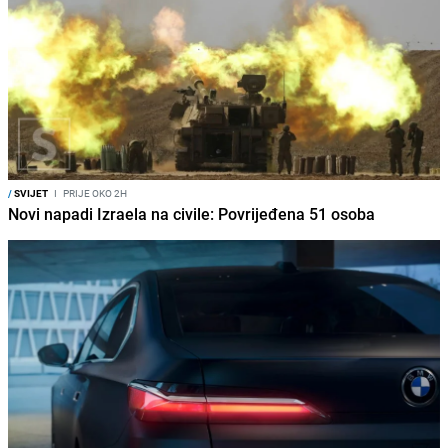
/
SVIJET
I
PRIJE OKO 2H
Novi napadi Izraela na civile: Povrijeđena 51 osoba