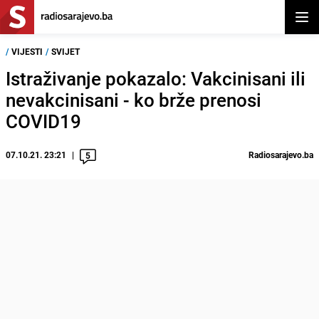
Otvor
/
VIJESTI
/
SVIJET
Istraživanje pokazalo: Vakcinisani ili
nevakcinisani - ko brže prenosi
COVID19
07.10.21. 23:21
Radiosarajevo.ba
5