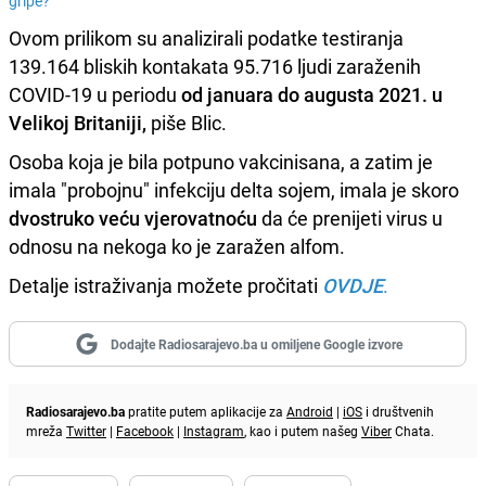
gripe?
Ovom prilikom su analizirali podatke testiranja
139.164 bliskih kontakata 95.716 ljudi zaraženih
COVID-19 u periodu
od januara do augusta 2021. u
Velikoj Britaniji,
piše Blic.
Osoba koja je bila potpuno vakcinisana, a zatim je
imala "probojnu" infekciju delta sojem, imala je skoro
dvostruko veću vjerovatnoću
da će prenijeti virus u
odnosu na nekoga ko je zaražen alfom.
Detalje istraživanja možete pročitati
OVDJE
.
Dodajte Radiosarajevo.ba u omiljene Google izvore
Radiosarajevo.ba
pratite putem aplikacije za
Android
|
iOS
i društvenih
mreža
Twitter
|
Facebook
|
Instagram
, kao i putem našeg
Viber
Chata.