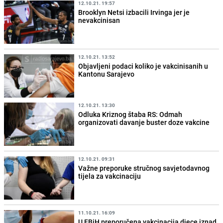
12.10.21. 19:57
Brooklyn Netsi izbacili Irvinga jer je
nevakcinisan
12.10.21. 13:52
Objavljeni podaci koliko je vakcinisanih u
Kantonu Sarajevo
12.10.21. 13:30
Odluka Kriznog štaba RS: Odmah
organizovati davanje buster doze vakcine
12.10.21. 09:31
Važne preporuke stručnog savjetodavnog
tijela za vakcinaciju
11.10.21. 16:09
U FBiH preporučena vakcinacija djece iznad