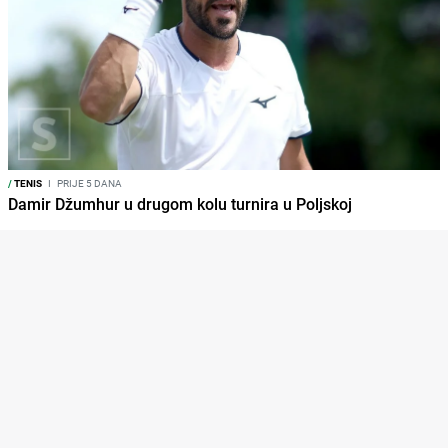
/
TENIS
I
PRIJE 5 DANA
Damir Džumhur u drugom kolu turnira u Poljskoj