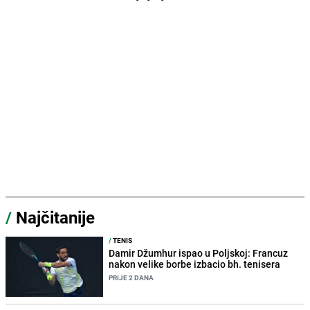
/
Najčitanije
/
TENIS
Damir Džumhur ispao u Poljskoj: Francuz
nakon velike borbe izbacio bh. tenisera
PRIJE 2 DANA