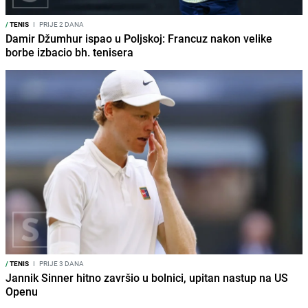
/
TENIS
I
PRIJE 2 DANA
Damir Džumhur ispao u Poljskoj: Francuz nakon velike
borbe izbacio bh. tenisera
/
TENIS
I
PRIJE 3 DANA
Jannik Sinner hitno završio u bolnici, upitan nastup na US
Openu