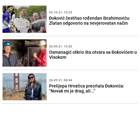
03.10.21. 19:23
Đoković čestitao rođendan Ibrahimoviću:
Zlatan odgovorio na nevjerovatan način
26.09.21. 14:20
Osmanagić otkrio šta otvara sa Đokovićem u
Visokom
26.09.21. 08:44
Prelijepa Hrvatica precrtala Đokovića:
"Novak mi je drag, ali..."