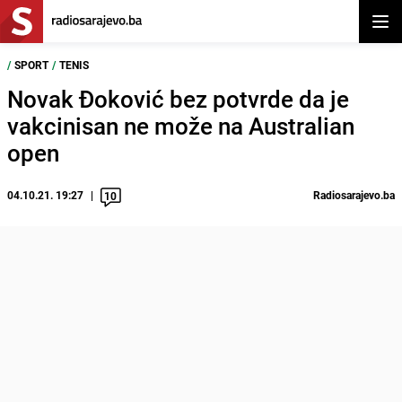
Otvor
/
SPORT
/
TENIS
Novak Đoković bez potvrde da je
vakcinisan ne može na Australian
open
04.10.21. 19:27
Radiosarajevo.ba
10