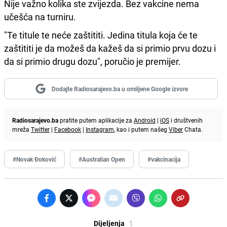
Nije važno kolika ste zvijezda. Bez vakcine nema
učešća na turniru.
"Te titule te neće zaštititi. Jedina titula koja će te
zaštititi je da možeš da kažeš da si primio prvu dozu i
da si primio drugu dozu", poručio je premijer.
Dodajte Radiosarajevo.ba u omiljene Google izvore
Radiosarajevo.ba
pratite putem aplikacije za
Android
|
iOS
i društvenih
mreža
Twitter
|
Facebook
|
Instagram
, kao i putem našeg
Viber
Chata.
#Novak Đoković
#Australian Open
#vakcinacija
1
Dijeljenja