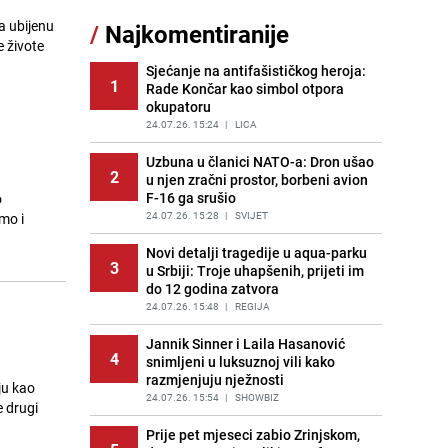
sankcionisao vozača iz Bosanskog
a ubijenu
/
Najkomentiranije
Novog
e živote
PRIJE 2 DANA
|
BOSNA I HERCEGOVINA
Sjećanje na antifašističkog heroja:
1
Rade Končar kao simbol otpora
Kao iz slastičarne: Rolada od
12
okupatoru
čokolade i kokosa bez pečenja,
jednostavan desert bez imalo muke
24.07.26. 15:24
|
LICA
PRIJE 2 DANA
|
RECEPTI
Uzbuna u članici NATO-a: Dron ušao
2
u njen zračni prostor, borbeni avion
Tajna savršenog makedonskog
13
F-16 ga srušio
o
ajvara: Stari recept za kremast i
bogat okus
24.07.26. 15:28
|
SVIJET
amo i
PRIJE 2 DANA
|
RECEPTI
Novi detalji tragedije u aqua-parku
3
u Srbiji: Troje uhapšenih, prijeti im
Tuga potresla grad na Uni:
14
do 12 godina zatvora
Preminula Lejla Muhić (39),
sugrađani u nevjerici
24.07.26. 15:48
|
REGIJA
PRIJE 2 DANA
|
BOSNA I HERCEGOVINA
Jannik Sinner i Laila Hasanović
4
snimljeni u luksuznoj vili kako
Borba trajala satima: Pogledajte
15
razmjenjuju nježnosti
'grdosiju' od skoro tri metra koju su
ju kao
braća izvukla iz mora
24.07.26. 15:54
|
SHOWBIZ
e drugi
PRIJE 1 DAN
|
SVIJET
Prije pet mjeseci zabio Zrinjskom,