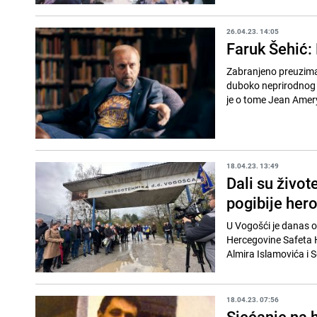
26.04.23. 14:05
Faruk Šehić: 
Zabranjeno preuzima
duboko neprirodnog i
je o tome Jean Amery 
18.04.23. 13:49
Dali su život
pogibije her
U Vogošći je danas o
Hercegovine Safeta H
Almira Islamovića i S
18.04.23. 07:56
Sjećanje na 