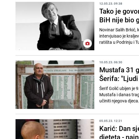
12.05.23. 09:38
Tako je govor
BiH nije bio 
Novinar Salih Brkić, 
intervjuisao je kralje
ratišta u Podrinju i 
10.05.23. 06:30
Mustafa 31 g
Šerifa: "Ljud
Šerif Golić ubijen j
Mustafa i danas trag
učiniti njegova djeca.
05.05.23. 12:21
Karić: Dan sj
djeteta - naj