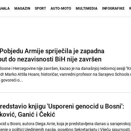
HALA
MAGAZIN
SPORT
AUTO-MOTO
MULTIMEDIA
INFOGRAFIKE
 Pobjedu Armije spriječila je zapadna
put do nezavisnosti BiH nije završen
Bosne i Hercegovine nije završen, kazao je na današnjoj redovnoj sesiji "K
 dr Marko Attila Hoare, historičar, vanredni profesor na Sarajevo Schools 
govoreći o...
redstavio knjigu 'Usporeni genocid u Bosni':
ković, Ganić i Čekić
id u Bosni, autora Diega Arrie, koja je predstavljena danas u sarajevskoj V
nje o politici Ujedinjenih nacija, posebno Sekretarijatu i Vijeću sigurnosti,