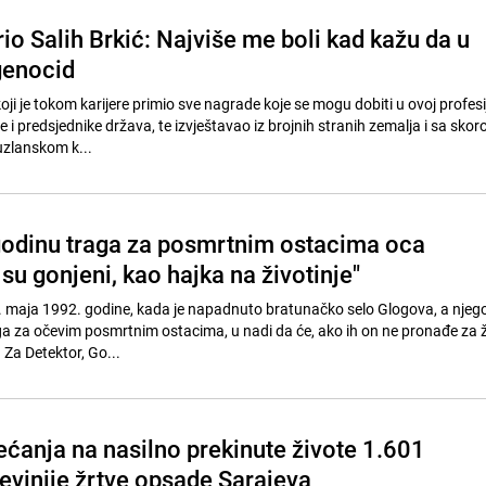
io Salih Brkić: Najviše me boli kad kažu da u
genocid
koji je tokom karijere primio sve nagrade koje se mogu dobiti u ovoj profesij
ve i predsjednike država, te izvještavao iz brojnih stranih zemalja i sa skor
Tuzlanskom k...
odinu traga za posmrtnim ostacima oca
i su gonjeni, kao hajka na životinje"
e 9. maja 1992. godine, kada je napadnuto bratunačko selo Glogova, a njego
a za očevim posmrtnim ostacima, u nadi da će, ako ih on ne pronađe za ž
 Za Detektor, Go...
ećanja na nasilno prekinute živote 1.601
nevinije žrtve opsade Sarajeva