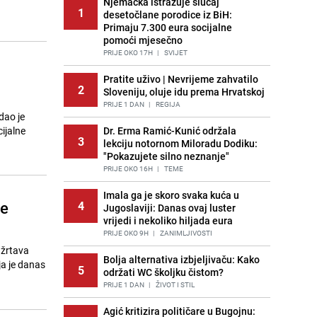
Njemačka istražuje slučaj
1
desetočlane porodice iz BiH:
Primaju 7.300 eura socijalne
pomoći mjesečno
PRIJE OKO 17H
|
SVIJET
Pratite uživo | Nevrijeme zahvatilo
2
Sloveniju, oluje idu prema Hrvatskoj
PRIJE 1 DAN
|
REGIJA
dao je
ijalne
Dr. Erma Ramić-Kunić održala
3
lekciju notornom Miloradu Dodiku:
"Pokazujete silno neznanje"
PRIJE OKO 16H
|
TEME
Imala ga je skoro svaka kuća u
ne
4
Jugoslaviji: Danas ovaj luster
vrijedi i nekoliko hiljada eura
PRIJE OKO 9H
|
ZANIMLJIVOSTI
 žrtava
Bolja alternativa izbjeljivaču: Kako
ja je danas
5
održati WC školjku čistom?
PRIJE 1 DAN
|
ŽIVOT I STIL
Agić kritizira političare u Bugojnu: