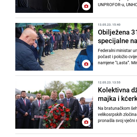
UNPROFOR-u, UNHCR
13.05.23. 15:40
Obilježena 31
specijalne n
Federalni ministar u
počast i položio cvij
namjene “Lasta”. Mini
12.05.23. 13:55
Kolektivna d
majka i kćerka
Na bratunačkom šehi
velikosrpskih zločin
pronašla svoj vječni s