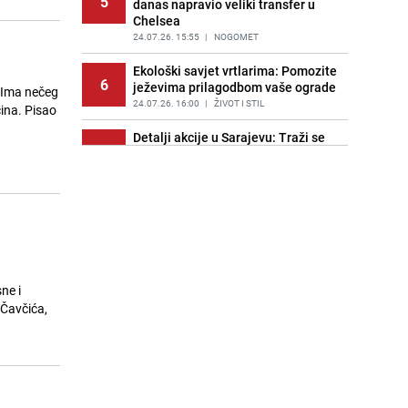
5
danas napravio veliki transfer u
Chelsea
24.07.26. 15:55
|
NOGOMET
Ekološki savjet vrtlarima: Pomozite
6
ježevima prilagodbom vaše ograde
 Ima nečeg
24.07.26. 16:00
|
ŽIVOT I STIL
čina. Pisao
Detalji akcije u Sarajevu: Traži se
7
pritvor za Malika Mušanovića, imao
33 kilograma droge i pištolj
24.07.26. 16:00
|
CRNA HRONIKA
Smijenjeni lider opozicije u Turskoj
8
osnovao partiju: Nova stranka već
je druga najveća u zemlji
24.07.26. 16:15
|
SVIJET
ne i
Bosanac krao parfeme po Hrvatskoj
 Čavčića,
9
vrijedne 1.000 KM, uhapšen u
Metkoviću
24.07.26. 16:18
|
REGIJA
Ko je Zvezdan Misimović kojeg
10
istražuje SIPA: Pucao 'mitraljezom',