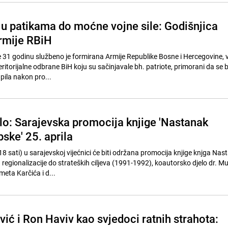
a u patikama do moćne vojne sile: Godišnjica
rmije RBiH
e 31 godinu službeno je formirana Armije Republike Bosne i Hercegovine, 
eritorijalne odbrane BiH koju su sačinjavale bh. patriote, primorani da se 
upila nakon pro...
lo: Sarajevska promocija knjige 'Nastanak
ske' 25. aprila
(18 sati) u sarajevskoj vijećnici će biti održana promocija knjige knjga Nas
 regionalizacije do strateških ciljeva (1991-1992), koautorsko djelo dr. 
eta Karčića i d...
ić i Ron Haviv kao svjedoci ratnih strahota: