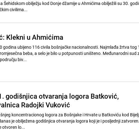
a Šehidskom obilježju kod Donje džamije u Ahmićima obilježili su 30. godi
im civilima...
ć: Klekni u Ahmićima
30 godina ubijeno 116 civila bošnjačke nacionalnosti. Najmlađa žrtva tog 1
 tromjesečna beba, a selo je bilo u potpunosti uništeno. Međunarodni sud 
području biv...
. godišnjica otvaranja logora Batković,
alnica Radojki Vuković
jeg koncentracionog logora za Bošnjake i Hrvate u Batkoviću kod Bijelji
danas je obilježena godišnjica otvaranja logora koji je i posljednji zatvoren
 otvoren lo...