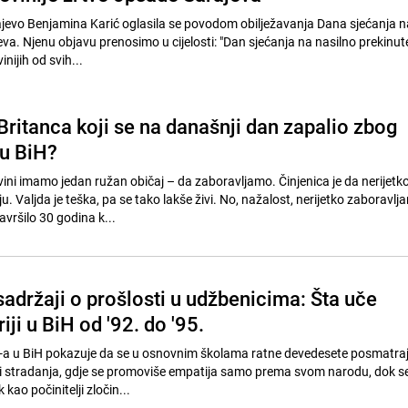
jevo Benjamina Karić oglasila se povodom obilježavanja Dana sjećanja n
va. Njenu objavu prenosimo u cijelosti: "Dan sjećanja na nasilno prekinut
nijih od svih...
 Britanca koji se na današnji dan zapalio zbog
 u BiH?
vini imamo jedan ružan običaj – da zaboravljamo. Činjenica je da nerijetk
u. Valjda je teška, pa se tako lakše živi. No, nažalost, nerijetko zaboravlj
avršilo 30 godina k...
adržaji o prošlosti u udžbenicima: Šta uče
iji u BiH od '92. do '95.
CE-a u BiH pokazuje da se u osnovnim školama ratne devedesete posmatra
e i stradanja, gdje se promoviše empatija samo prema svom narodu, dok s
 kao počinitelji zločin...