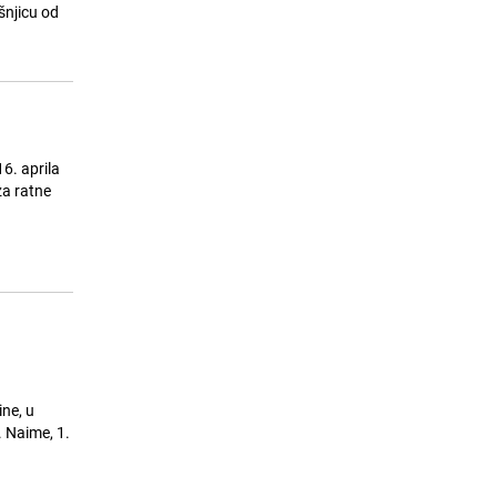
Za hadž 2027. prijavljeno 3.372
šnjicu od
15
kandidata iz BiH, konačni spisak
putnika do kraja jula
24.07.26. 16:45
|
BOSNA I HERCEGOVINA
6. aprila
za ratne
ne, u
. Naime, 1.