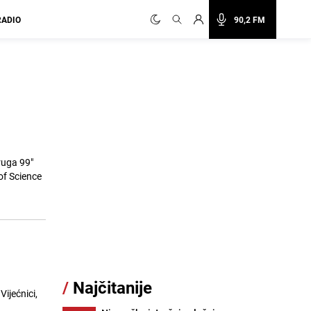
RADIO
90,2 FM
ruga 99"
of Science
/
Najčitanije
ijećnici,