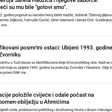
ječi su mu bile "gotovi smo".
 godine poginuli su narodni heroj Safet Hadžić, dobitnik "Zlatnog ljiljana",
ermin Zeljković, Fahrudin Čavčić, Almir Islamović i Senad Čirić. Godišnjica
 sva...
ifikovani posmrtni ostaci: Ubijeni 1993. godin
 Zvorniku
tru u Tuzli danas su identifikovane dvije žrtve proteklog rata. Radi se
sti koje su ubijene 1993. godine na području Zvornika i Vlasenice. Obje ž
ane putem DNK me...
cije položile cvijeće i odale počast na
pomen-obilježju u Ahmićima
ubijenih civila, predstavnici političkog i društvenog života u Bosni i Hercegov