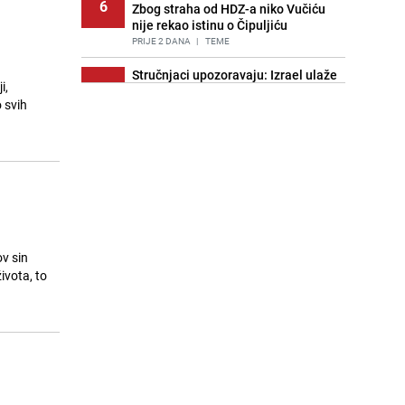
6
Zbog straha od HDZ-a niko Vučiću
nije rekao istinu o Čipuljiću
PRIJE 2 DANA
|
TEME
Stručnjaci upozoravaju: Izrael ulaže
i,
7
milione kako bi utjecao na
o svih
odgovore ChatGPT-a o Gazi
PRIJE OKO 20H
|
SVIJET
Znate li šta Dino Merlin pojede prije
8
izlaska na scenu? Njegov ritual
iznenadio mnoge
PRIJE 2 DANA
|
SHOWBIZ
Pijana sjela za volan: Osiguranje
9
odbilo isplatu štete na vozilu koje je
v sin
slupala Anja Ljubojević
ivota, to
PRIJE 2 DANA
|
BOSNA I HERCEGOVINA
Akcija na Dobrinji: Specijalci MUP-a
10
KS opkolili zgradu
PRIJE 2 DANA
|
LOKALNE TEME
Nastavak provokacija: MUP RS
11
oduzeo zastavu s ljiljanima i