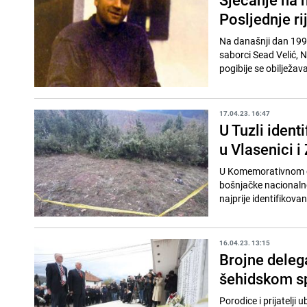
Posljednje ri
Na današnji dan 1992.
saborci Sead Velić, N
pogibije se obilježava
17.04.23. 16:47
U Tuzli ident
u Vlasenici i
U Komemorativnom cen
bošnjačke nacionalno
najprije identifikov
16.04.23. 13:15
Brojne delega
šehidskom s
Porodice i prijatelji 