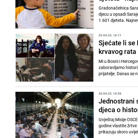
Gradonačelnica Sara
djecu u opsadi Saraje
1.601 djeteta. Najnevi
29.04.23. 16:11
Sjećate li se
krvavog rata
Mi u Bosni i Hercego
zaboravljamo historij
prijatelje. Danas se n
26.04.23. 16:56
Jednostrani s
djeca o histor
Izvještaj Misije OS
godine vlastite žrtv
prikazuju skoro uvijek