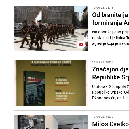
15.04.23. 08:19
Od branitelj
formiranja A
Na današnji dan prij
nastale od jedinica T
agresije koja je nast
14.04.23. 13:13
Značajno dje
Republike Srp
U utorak, 25. aprila 
Republike Srpske: Od
Džananovića, dr. Hikm
13.04.23. 18:39
Miloš Cvetkov