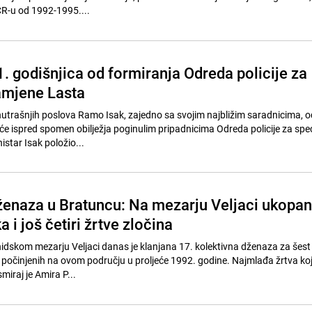
-u od 1992-1995....
. godišnjica od formiranja Odreda policije za
amjene Lasta
nutrašnjih poslova Ramo Isak, zajedno sa svojim najbližim saradnicima, o
eće ispred spomen obilježja poginulim pripadnicima Odreda policije za spec
star Isak položio...
ženaza u Bratuncu: Na mezarju Veljaci ukopa
 i još četiri žrtve zločina
dskom mezarju Veljaci danas je klanjana 17. kolektivna dženaza za šest
a počinjenih na ovom području u proljeće 1992. godine. Najmlađa žrtva ko
miraj je Amira P...