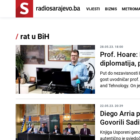
VIJESTI
BIZNIS
METROMA
/
rat u BiH
28.05.23. 18:00
Prof. Hoare:
diplomatija, 
Put do nezavisnosti 
gost uvodničar prof.
and Tehnology. On je 
22.05.23. 20:39
Diego Arria p
Govorili Sadi
Knjiga Usporeni genoc
autentično je svjedoče