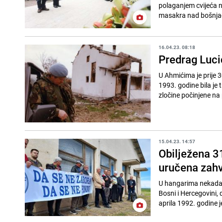
polaganjem cvijeća n
masakra nad bošnjačk
16.04.23. 08:18
Predrag Luci
U Ahmićima je prije 
1993. godine bila je
zločine počinjene na 
15.04.23. 14:57
Obilježena 31
uručena zahv
U hangarima nekadašn
Bosni i Hercegovini, 
aprila 1992. godine je