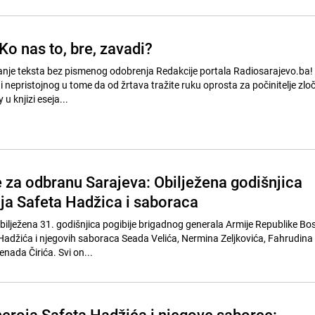
Ko nas to, bre, zavadi?
nje teksta bez pismenog odobrenja Redakcije portala Radiosarajevo.ba!
 nepristojnog u tome da od žrtava tražite ruku oprosta za počinitelje zlo
u knjizi eseja...
e za odbranu Sarajeva: Obilježena godišnjica
oja Safeta Hadžica i saboraca
bilježena 31. godišnjica pogibije brigadnog generala Armije Republike Bos
adžića i njegovih saboraca Seada Velića, Nermina Zeljkovića, Fahrudina
enada Čirića. Svi on...
heroja Safeta Hadžića i njegove saborce: