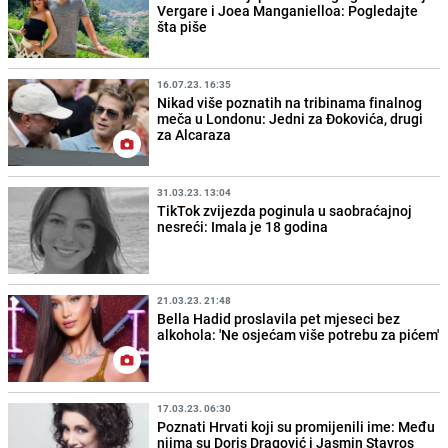
Vergare i Joea Manganielloa: Pogledajte
šta piše
16.07.23. 16:35
Nikad više poznatih na tribinama finalnog
meča u Londonu: Jedni za Đokovića, drugi
za Alcaraza
31.03.23. 13:04
TikTok zvijezda poginula u saobraćajnoj
nesreći: Imala je 18 godina
21.03.23. 21:48
Bella Hadid proslavila pet mjeseci bez
alkohola: 'Ne osjećam više potrebu za pićem'
17.03.23. 06:30
Poznati Hrvati koji su promijenili ime: Među
njima su Doris Dragović i Jasmin Stavros