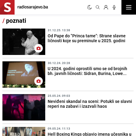
Otvor
/
poznati
31.12.25. 13:38
Od Pape do "Princa tame": Strane slavne
ličnosti koje su preminule u 2025. godini
30.12.24. 20:28
U 2024. godini oprostili smo se od brojnih
bh. javnih ličnosti: Sidran, Burina, Lowe...
25.05.24. 09:03
Neviđeni skandal na sceni: Potukli se slavni
reperi na zabavi i izazvali haos
09.05.24. 11:13
Hell Boxing Kings objavio imena učesnika u