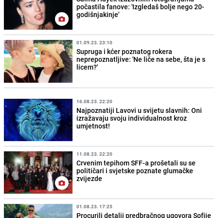
počastila fanove: 'Izgledaš bolje nego 20-
godišnjakinje'
01.09.23. 23:10
Supruga i kćer poznatog rokera
neprepoznatljive: 'Ne liče na sebe, šta je s
licem?'
16.08.23. 22:20
Najpoznatiji Lavovi u svijetu slavnih: Oni
izražavaju svoju individualnost kroz
umjetnost!
11.08.23. 22:20
Crvenim tepihom SFF-a prošetali su se
političari i svjetske poznate glumačke
zvijezde
01.08.23. 17:25
Procurili detalji predbračnog ugovora Sofije