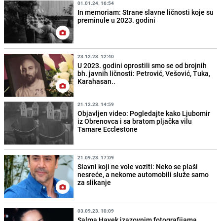
01.01.24. 16:54
In memoriam: Strane slavne ličnosti koje su
preminule u 2023. godini
23.12.23. 12:40
U 2023. godini oprostili smo se od brojnih
bh. javnih ličnosti: Petrović, Vešović, Tuka,
Karahasan..
21.12.23. 14:59
Objavljen video: Pogledajte kako Ljubomir
iz Obrenovca i sa bratom pljačka vilu
Tamare Ecclestone
21.09.23. 17:09
Slavni koji ne vole voziti: Neko se plaši
nesreće, a nekome automobili služe samo
za slikanje
03.09.23. 10:09
Salma Hayek izazovnim fotografijama