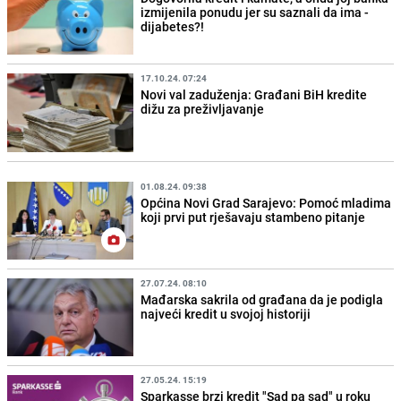
izmijenila ponudu jer su saznali da ima -
dijabetes?!
17.10.24. 07:24
Novi val zaduženja: Građani BiH kredite
dižu za preživljavanje
01.08.24. 09:38
Općina Novi Grad Sarajevo: Pomoć mladima
koji prvi put rješavaju stambeno pitanje
27.07.24. 08:10
Mađarska sakrila od građana da je podigla
najveći kredit u svojoj historiji
27.05.24. 15:19
Sparkasse brzi kredit "Sad pa sad" u roku