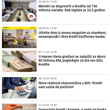
02.06.25. 16:35
Ministri se dogovorili o kreditu od 156
miliona maraka: Rok otplate je 32,5 godine
26.03.25. 13:45
Učinite dom iz snova mogućim uz stambeni,
nenamjenski i iKeš kredit Raiffeisen banke
07.11.24. 12:40
U mjesec dana građani se zadužili za skoro
80 miliona KM, pogledajte za šta sve dižu
kredite
28.10.24. 06:40
Nova realnost stanovništva u BiH: 'Kredit
sam uzela da preživim'
21.10.24. 16:28
Dogovorila kredit i kamate, a onda joj banka