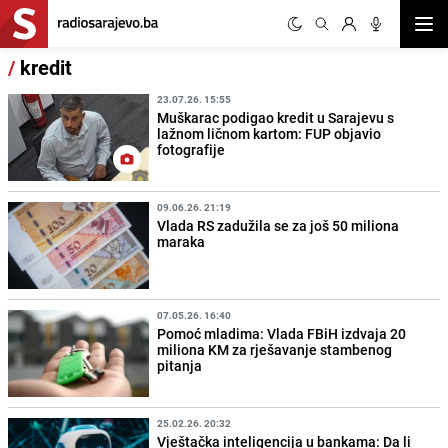
Otvor
/
kredit
23.07.26. 15:55
Muškarac podigao kredit u Sarajevu s
lažnom ličnom kartom: FUP objavio
fotografije
09.06.26. 21:19
Vlada RS zadužila se za još 50 miliona
maraka
07.05.26. 16:40
Pomoć mladima: Vlada FBiH izdvaja 20
miliona KM za rješavanje stambenog
pitanja
25.02.26. 20:32
Vještačka inteligencija u bankama: Da li