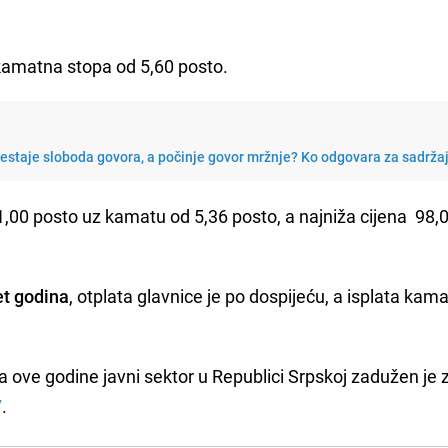
 kamatna stopa od 5,60 posto.
restaje sloboda govora, a počinje govor mržnje? Ko odgovara za sadrža
1,00 posto uz kamatu od 5,36 posto, a najniža cijena 98,
et godina
, otplata glavnice je po dospijeću, a isplata kam
na ove godine javni sektor u Republici Srpskoj zadužen je 
V
.