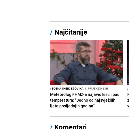
/
Najčitanije
/
BOSNA I HERCEGOVINA
I
PRIJE OKO 13H
/
Meteorolog FHMZ-a najavio kišu i pad
temperatura: "Jedno od najsvježijih
ljeta posljednjih godina"
/
Komentari