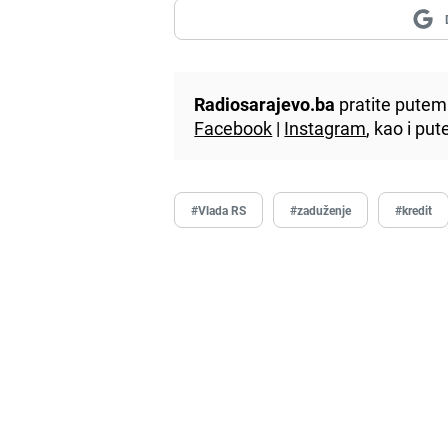
Radiosarajevo.ba
pratite putem 
Facebook
|
Instagram
, kao i p
#Vlada RS
#zaduženje
#kredit