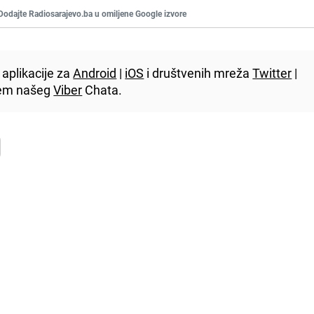
Dodajte Radiosarajevo.ba u omiljene Google izvore
aplikacije za
Android
|
iOS
i društvenih mreža
Twitter
|
utem našeg
Viber
Chata.