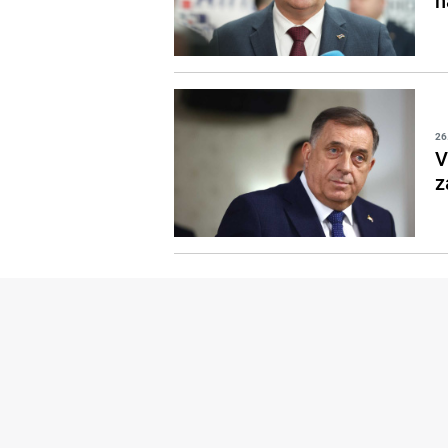
n
26
V
z