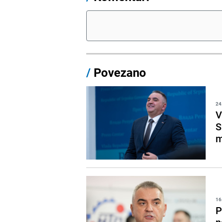
/
Povezano
24
V
S
m
16
P