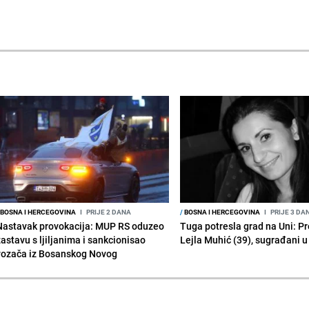
BOSNA I HERCEGOVINA
I
PRIJE 2 DANA
/
BOSNA I HERCEGOVINA
I
PRIJE 3 DA
Nastavak provokacija: MUP RS oduzeo
Tuga potresla grad na Uni: P
zastavu s ljiljanima i sankcionisao
Lejla Muhić (39), sugrađani u
vozača iz Bosanskog Novog