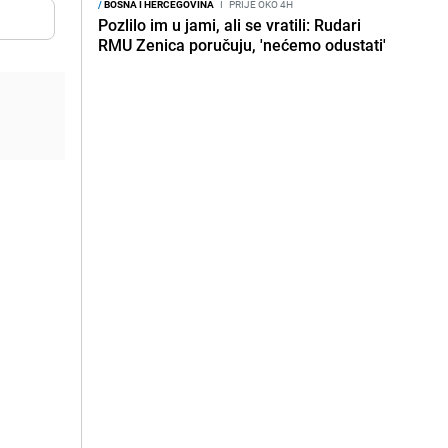
/
BOSNA I HERCEGOVINA
I
PRIJE OKO 4H
Pozlilo im u jami, ali se vratili: Rudari
RMU Zenica poručuju, 'nećemo odustati'