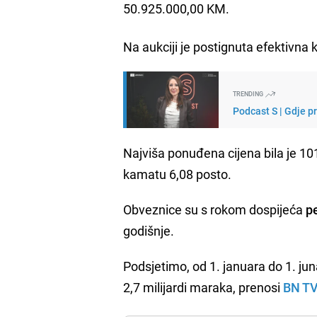
50.925.000,00 KM.
Na aukciji je postignuta efektivna
TRENDING
Podcast S | Gdje p
Najviša ponuđena cijena bila je 10
kamatu 6,08 posto.
Obveznice su s rokom dospijeća
p
godišnje.
Podsjetimo, od 1. januara do 1. ju
2,7 milijardi maraka, prenosi
BN T