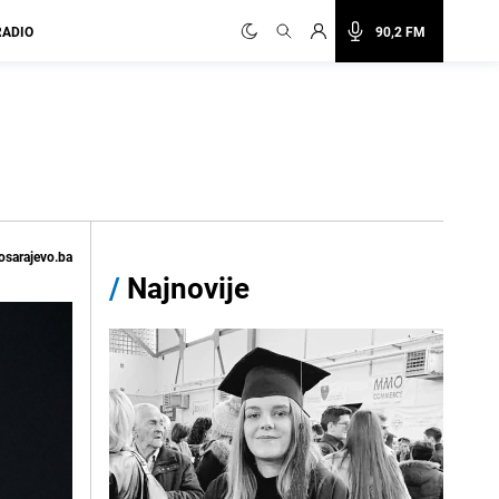
RADIO
90,2 FM
osarajevo.ba
/
Najnovije