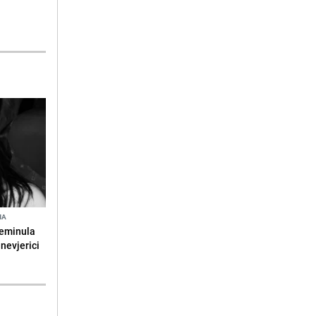
NA
reminula
 nevjerici