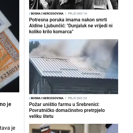
/
BOSNA I HERCEGOVINA
I
PRIJE OKO 1H
Potresna poruka imama nakon smrti
Aldine Ljubunčić: "Dunjaluk ne vrijedi ni
koliko krilo komarca"
/
BOSNA I HERCEGOVINA
I
PRIJE OKO 2H
no je
Požar uništio farmu u Srebrenici:
Povratničko domaćinstvo pretrpjelo
veliku štetu
tava je