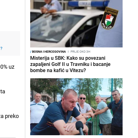
j?
/
BOSNA I HERCEGOVINA
I
PRIJE OKO 3H
Misterija u SBK: Kako su povezani
zapaljeni Golf II u Travniku i bacanje
00% uz
bombe na kafić u Vitezu?
ata
za preko