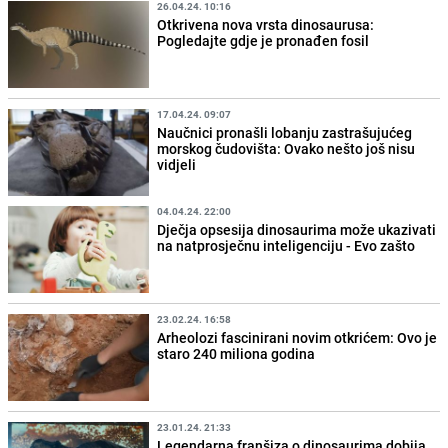
26.04.24. 10:16
Otkrivena nova vrsta dinosaurusa:
Pogledajte gdje je pronađen fosil
17.04.24. 09:07
Naučnici pronašli lobanju zastrašujućeg
morskog čudovišta: Ovako nešto još nisu
vidjeli
04.04.24. 22:00
Dječja opsesija dinosaurima može ukazivati
na natprosječnu inteligenciju - Evo zašto
23.02.24. 16:58
Arheolozi fascinirani novim otkrićem: Ovo je
staro 240 miliona godina
23.01.24. 21:33
Legendarna franšiza o dinosaurima dobija