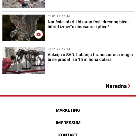
05.01.23. 19:46
Naučnici otkrili bizaran fosil drevnog bića -
hibrid između dinosaura i ptice?
08.11.22. 17:24
Aukcija u SAD: Lobanja tiranosaurusa mogla
bi se prodati za 15 miliona dolara
Naredna
MARKETING
IMPRESSUM
KONTAKT