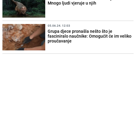
Mnogo ljudi vjeruje u njih
05.06.24. 12:03
Grupa djece pronašla nešto što je
fasciniralo naučnike: Omogućit će im veliko
proučavanje