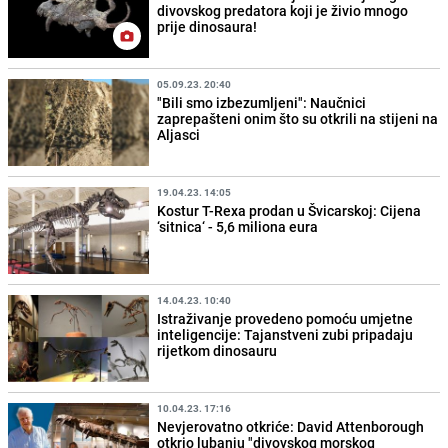
divovskog predatora koji je živio mnogo
prije dinosaura!
05.09.23. 20:40
"Bili smo izbezumljeni": Naučnici
zaprepašteni onim što su otkrili na stijeni na
Aljasci
19.04.23. 14:05
Kostur T-Rexa prodan u Švicarskoj: Cijena
‘sitnica‘ - 5,6 miliona eura
14.04.23. 10:40
Istraživanje provedeno pomoću umjetne
inteligencije: Tajanstveni zubi pripadaju
rijetkom dinosauru
10.04.23. 17:16
Nevjerovatno otkriće: David Attenborough
otkrio lubanju "divovskog morskog