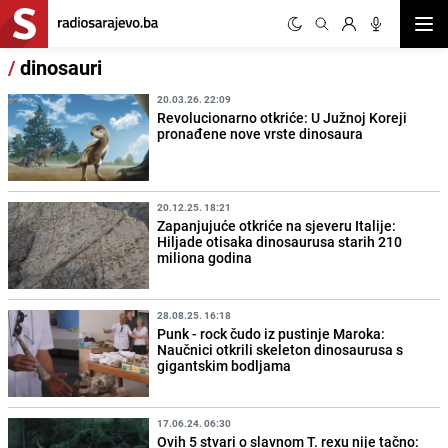
Otvor
/
dinosauri
20.03.26. 22:09
Revolucionarno otkriće: U Južnoj Koreji
pronađene nove vrste dinosaura
20.12.25. 18:21
Zapanjujuće otkriće na sjeveru Italije:
Hiljade otisaka dinosaurusa starih 210
miliona godina
28.08.25. 16:18
Punk - rock čudo iz pustinje Maroka:
Naučnici otkrili skeleton dinosaurusa s
gigantskim bodljama
17.06.24. 06:30
Ovih 5 stvari o slavnom T. rexu nije tačno: