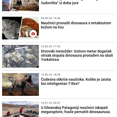
čudovišta" iz doba jure
03.03.23. 14:42
Naučnici pronašli dinosaura s netaknutom
kožom na licu
16.02.23. 11:42
Divovski mesožder: Gotovo metar dugačak
otisak stopala dinosaura pronađen na obali
Yorkshirea
13.02.23. 18:35
Čudesno otkriće naučnika: Koliko je zaista
bio inteligentan T-Rex?
16.01.23. 20:27
U čileanskoj Patagoniji naučnici iskopali
megaraptore, fosile pernatih dinosaurusa