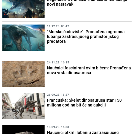
novi nastavak
11.12.23. 09:47
"Morsko čudovište": Pronađena ogromna
lubanja zastrašujućeg prahistorijskog
predatora
24.11.23. 16:15
Naučnici fascinirani ovim bićem: Pronađena
nova vrsta dinosaurusa
26.09.23. 18:27
Francuska: Skelet dinosaurusa star 150
miliona godina bit će na aukciji
18.09.23. 15:33
Naučnici otkrili lubanju zastrašujućeg