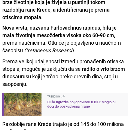
brze životinje koja je živjela u pustinji tokom
razdoblja rane Krede, a identificirana je prema
otiscima stopala.
Nova vrsta, nazvana Farlowichnus rapidus, bila je
mala životinja mesožderka visoka oko 60-90 cm
,
prema naučnicima. Otkriće je objavljeno u naučnom
časopisu
Cretaceous Research
.
Prema velikoj udaljenosti između pronađenih otisaka
stopala, moguće je zaključiti da se
radilo o vrlo brzom
dinosaurusu
koji je trčao preko drevnih dina, stoji u
saopćenju.
TRENDING
Suša ugrozila poljoprivredu u BiH: Moglo bi
doći do poskupljenja hrane
Razdoblje rane Krede trajalo je od 145 do 100 miliona