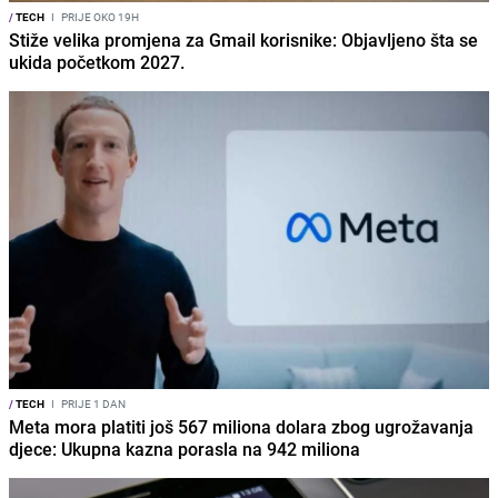
/
TECH
I
PRIJE OKO 19H
Stiže velika promjena za Gmail korisnike: Objavljeno šta se
ukida početkom 2027.
/
TECH
I
PRIJE 1 DAN
Meta mora platiti još 567 miliona dolara zbog ugrožavanja
djece: Ukupna kazna porasla na 942 miliona