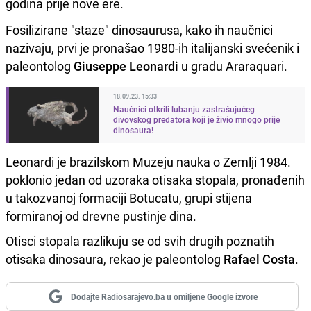
godina prije nove ere.
Fosilizirane "staze" dinosaurusa, kako ih naučnici
nazivaju, prvi je pronašao 1980-ih italijanski svećenik i
paleontolog
Giuseppe Leonardi
u gradu Araraquari.
18.09.23. 15:33
Naučnici otkrili lubanju zastrašujućeg
divovskog predatora koji je živio mnogo prije
dinosaura!
Leonardi je brazilskom Muzeju nauka o Zemlji 1984.
poklonio jedan od uzoraka otisaka stopala, pronađenih
u takozvanoj formaciji Botucatu, grupi stijena
formiranoj od drevne pustinje dina.
Otisci stopala razlikuju se od svih drugih poznatih
otisaka dinosaura, rekao je paleontolog
Rafael Costa
.
Dodajte Radiosarajevo.ba u omiljene Google izvore