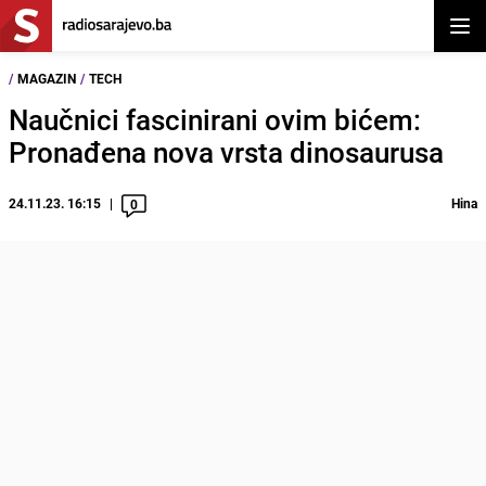
Otvor
/
MAGAZIN
/
TECH
Naučnici fascinirani ovim bićem:
Pronađena nova vrsta dinosaurusa
24.11.23. 16:15
Hina
0