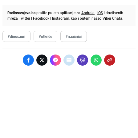
Radiosarajevo.ba
pratite putem aplikacije za
Android
|
iOS
i društvenih
mreža
Twitter
|
Facebook
|
Instagram
, kao i putem našeg
Viber
Chata.
#dinosauri
#otkriće
#naučnici