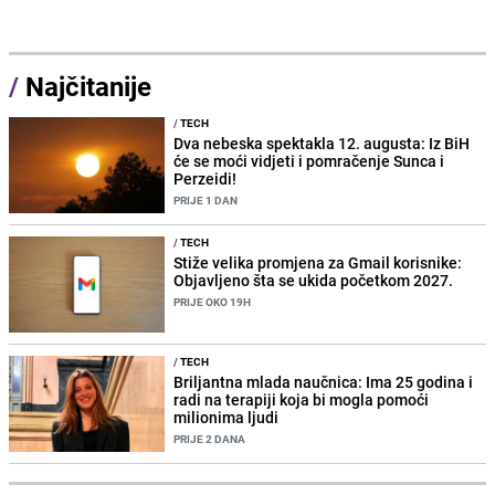
/
Najčitanije
/
TECH
Dva nebeska spektakla 12. augusta: Iz BiH
će se moći vidjeti i pomračenje Sunca i
Perzeidi!
PRIJE 1 DAN
/
TECH
Stiže velika promjena za Gmail korisnike:
Objavljeno šta se ukida početkom 2027.
PRIJE OKO 19H
/
TECH
Briljantna mlada naučnica: Ima 25 godina i
radi na terapiji koja bi mogla pomoći
milionima ljudi
PRIJE 2 DANA