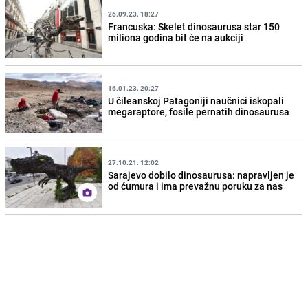
26.09.23. 18:27
Francuska: Skelet dinosaurusa star 150
miliona godina bit će na aukciji
16.01.23. 20:27
U čileanskoj Patagoniji naučnici iskopali
megaraptore, fosile pernatih dinosaurusa
27.10.21. 12:02
Sarajevo dobilo dinosaurusa: napravljen je
od ćumura i ima prevažnu poruku za nas