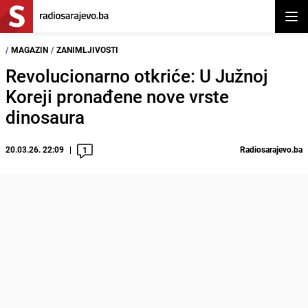
Otvor
/
MAGAZIN
/
ZANIMLJIVOSTI
Revolucionarno otkriće: U Južnoj
Koreji pronađene nove vrste
dinosaura
20.03.26. 22:09
Radiosarajevo.ba
1