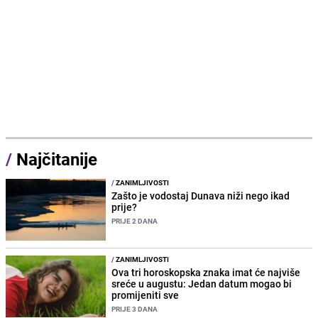
/
Najčitanije
/
ZANIMLJIVOSTI
Zašto je vodostaj Dunava niži nego ikad
prije?
PRIJE 2 DANA
/
ZANIMLJIVOSTI
Ova tri horoskopska znaka imat će najviše
sreće u augustu: Jedan datum mogao bi
promijeniti sve
PRIJE 3 DANA