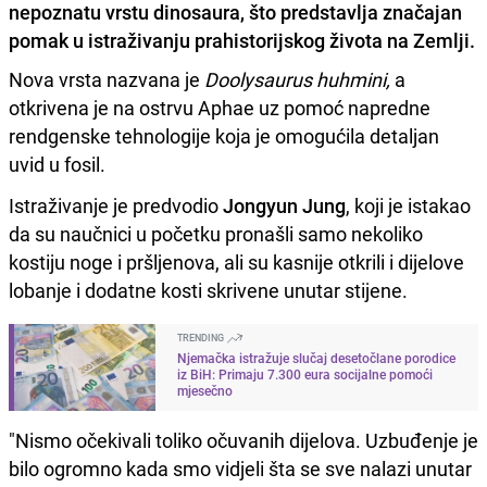
nepoznatu vrstu dinosaura, što predstavlja značajan
pomak u istraživanju prahistorijskog života na Zemlji.
Nova vrsta nazvana je
Doolysaurus huhmini,
a
otkrivena je na ostrvu Aphae uz pomoć napredne
rendgenske tehnologije koja je omogućila detaljan
uvid u fosil.
Istraživanje je predvodio
Jongyun Jung
, koji je istakao
da su naučnici u početku pronašli samo nekoliko
kostiju noge i pršljenova, ali su kasnije otkrili i dijelove
lobanje i dodatne kosti skrivene unutar stijene.
TRENDING
Njemačka istražuje slučaj desetočlane porodice
iz BiH: Primaju 7.300 eura socijalne pomoći
mjesečno
"Nismo očekivali toliko očuvanih dijelova. Uzbuđenje je
bilo ogromno kada smo vidjeli šta se sve nalazi unutar