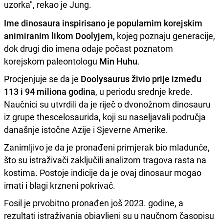
uzorka", rekao je Jung.
Ime dinosaura inspirisano je popularnim korejskim
animiranim likom Doolyjem,
kojeg poznaju generacije,
dok drugi dio imena odaje počast poznatom
korejskom paleontologu
Min Huhu
.
Procjenjuje se da je
Doolysaurus živio prije između
113 i 94 miliona godina
, u periodu srednje krede.
Naučnici su utvrdili da je riječ o dvonožnom dinosauru
iz grupe thescelosaurida, koji su naseljavali područja
današnje istočne Azije i Sjeverne Amerike.
Zanimljivo je da je pronađeni primjerak bio mladunče,
što su istraživači zaključili analizom tragova rasta na
kostima. Postoje indicije da je ovaj dinosaur mogao
imati i blagi krzneni pokrivač.
Fosil je prvobitno pronađen još 2023. godine, a
rezultati istraživanja objavljeni su u naučnom časopisu