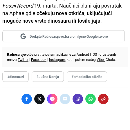
Fossil Record
19. marta. Naučnici planiraju povratak
na Aphae gdje
očekuju nova otkrića, uključujući
moguće nove vrste dinosaura ili fosile jaja
.
Dodajte Radiosarajevo.ba u omiljene Google izvore
Radiosarajevo.ba
pratite putem aplikacije za
Android
|
iOS
i društvenih
mreža
Twitter
|
Facebook
|
Instagram
, kao i putem našeg
Viber
Chata.
#dinosauri
#Južna Koreja
#arheološko otkriće