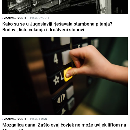
/
ZANIMLJIVOSTI
I
PRIJE OKO 7H
Kako su se u Jugoslaviji rješavala stambena pitanja?
Bodovi, liste čekanja i društveni stanovi
/
ZANIMLJIVOSTI
I
PRIJE 1 DAN
Mozgalica dana: Zašto ovaj čovjek ne može uvijek liftom na