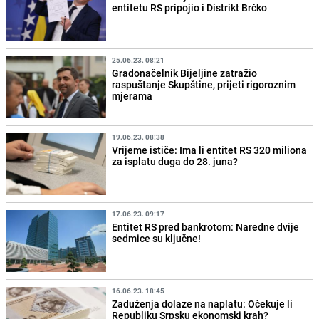
entitetu RS pripojio i Distrikt Brčko
25.06.23. 08:21
Gradonačelnik Bijeljine zatražio
raspuštanje Skupštine, prijeti rigoroznim
mjerama
19.06.23. 08:38
Vrijeme ističe: Ima li entitet RS 320 miliona
za isplatu duga do 28. juna?
17.06.23. 09:17
Entitet RS pred bankrotom: Naredne dvije
sedmice su ključne!
16.06.23. 18:45
Zaduženja dolaze na naplatu: Očekuje li
Republiku Srpsku ekonomski krah?