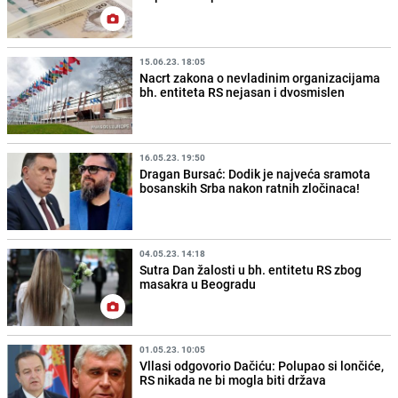
15.06.23. 18:05
Nacrt zakona o nevladinim organizacijama
bh. entiteta RS nejasan i dvosmislen
16.05.23. 19:50
Dragan Bursać: Dodik je najveća sramota
bosanskih Srba nakon ratnih zločinaca!
04.05.23. 14:18
Sutra Dan žalosti u bh. entitetu RS zbog
masakra u Beogradu
01.05.23. 10:05
Vllasi odgovorio Dačiću: Polupao si lončiće,
RS nikada ne bi mogla biti država