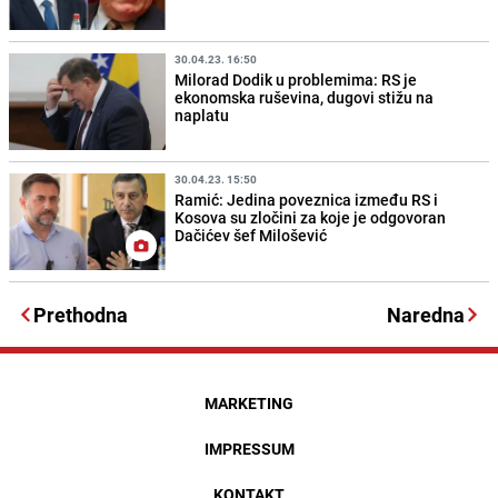
30.04.23. 16:50
Milorad Dodik u problemima: RS je
ekonomska ruševina, dugovi stižu na
naplatu
30.04.23. 15:50
Ramić: Jedina poveznica između RS i
Kosova su zločini za koje je odgovoran
Dačićev šef Milošević
Prethodna
Naredna
MARKETING
IMPRESSUM
KONTAKT