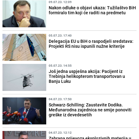
09.07.23. 12:09
Nakon odluke o objavi ukaza: Tužilaštvo BiH
formiralo tim koji će raditi na predmetu
05.07.23. 17:40
Delegacija EU u BiH o raspodjeli sredstava:
Projekti RS nisu ispunili nužne kriterije
05.07.23. 14:55
Još jedna uspješna akcija: Pacijent iz
Trebinja helikopterom transportovan u
Banju Luku
04.07.23. 17:50
Schwarz-Schilling: Zaustavite Dodika.
Međunarodna zajednica ne smije ponoviti
greške iz devedesetih
04.07.23. 12:12
Zabrana prijevoza eksplozivnih materija u