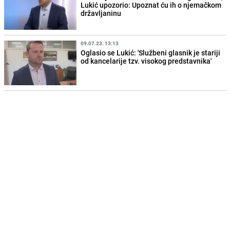
Lukić upozorio: Upoznat ću ih o njemačkom
državljaninu
09.07.23. 13:13
Oglasio se Lukić: 'Službeni glasnik je stariji
od kancelarije tzv. visokog predstavnika'