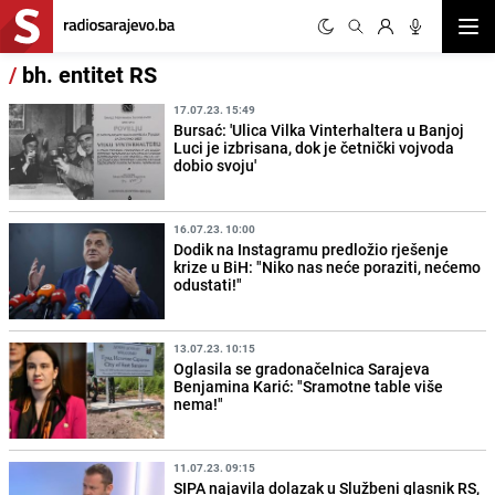
Otvor
/
bh. entitet RS
17.07.23. 15:49
Bursać: 'Ulica Vilka Vinterhaltera u Banjoj
Luci je izbrisana, dok je četnički vojvoda
dobio svoju'
16.07.23. 10:00
Dodik na Instagramu predložio rješenje
krize u BiH: "Niko nas neće poraziti, nećemo
odustati!"
13.07.23. 10:15
Oglasila se gradonačelnica Sarajeva
Benjamina Karić: "Sramotne table više
nema!"
11.07.23. 09:15
SIPA najavila dolazak u Službeni glasnik RS,