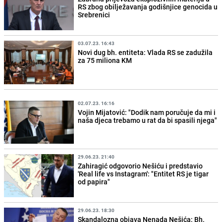
RS zbog obilježavanja godišnjice genocida u
Srebrenici
03.07.23. 16:43
Novi dug bh. entiteta: Vlada RS se zadužila
za 75 miliona KM
02.07.23. 16:16
Vojin Mijatović: "Dodik nam poručuje da mi i
naša djeca trebamo u rat da bi spasili njega"
29.06.23. 21:40
Zahiragić odgovorio Nešiću i predstavio
'Real life vs Instagram': "Entitet RS je tigar
od papira"
29.06.23. 18:30
Skandalozna objava Nenada Nešića: Bh.