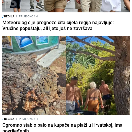
/
REGIJA
I
PRIJE OKO 1H
Meteorolog čije prognoze čita cijela regija najavljuje:
Vrućine popuštaju, ali ljeto još ne završava
/
REGIJA
I
PRIJE OKO 1H
Ogromno stablo palo na kupače na plaži u Hrvatskoj, ima
povrijeđenih