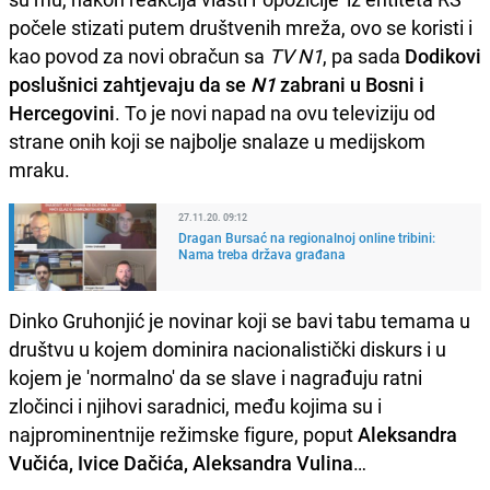
počele stizati putem društvenih mreža, ovo se koristi i
kao povod za novi obračun sa
TV N1
, pa sada
Dodikovi
poslušnici zahtjevaju da se
N1
zabrani u Bosni i
Hercegovini
. To je novi napad na ovu televiziju od
strane onih koji se najbolje snalaze u medijskom
mraku.
27.11.20. 09:12
Dragan Bursać na regionalnoj online tribini:
Nama treba država građana
Dinko Gruhonjić je novinar koji se bavi tabu temama u
društvu u kojem dominira nacionalistički diskurs i u
kojem je 'normalno' da se slave i nagrađuju ratni
zločinci i njihovi saradnici, među kojima su i
najprominentnije režimske figure, poput
Aleksandra
Vučića, Ivice Dačića, Aleksandra Vulina
…