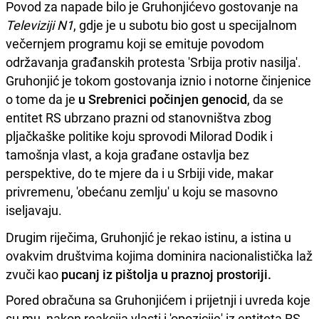
Povod za napade bilo je Gruhonjićevo gostovanje na
Televiziji N1
, gdje je u subotu bio gost u specijalnom
večernjem programu koji se emituje povodom
održavanja građanskih protesta 'Srbija protiv nasilja'.
Gruhonjić je tokom gostovanja iznio i notorne činjenice
o tome da je
u Srebrenici počinjen genocid
, da se
entitet RS ubrzano prazni od stanovništva zbog
pljačkaške politike koju sprovodi Milorad Dodik i
tamošnja vlast, a koja građane ostavlja bez
perspektive, do te mjere da i u Srbiji vide, makar
privremenu, 'obećanu zemlju' u koju se masovno
iseljavaju.
Drugim riječima, Gruhonjić je rekao istinu, a istina u
ovakvim društvima kojima dominira nacionalistička laž
zvuči kao
pucanj iz pištolja u praznoj prostoriji.
Pored obračuna sa Gruhonjićem i prijetnji i uvreda koje
su mu, nakon reakcija vlasti i 'opozicije' iz entiteta RS