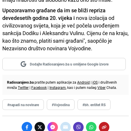
Upozoravamo građane da im se bliži repriza
devedesetih godina 20. vijeka i
nova izolacija od
civilizovanog svijeta, koja je već počela uvođenjem
sankcija Dodiku i Aleksandru Vulinu. Cijenu će na kraju,
kao što znamo, platiti sami građani", saopćilo je
Nezavisno društvo novinara Vojvodine.
Dodajte Radiosarajevo.ba u omiljene Google izvore
Radiosarajevo.ba
pratite putem aplikacije za
Android
|
iOS
i društvenih
mreža
Twitter
|
Facebook
|
Instagram
, kao i putem našeg
Viber
Chata.
#napadi na novinare
#Vojvodina
#bh. entitet RS