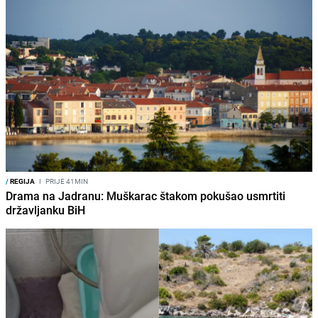
/
REGIJA
I
PRIJE 41MIN
Drama na Jadranu: Muškarac štakom pokušao usmrtiti
državljanku BiH