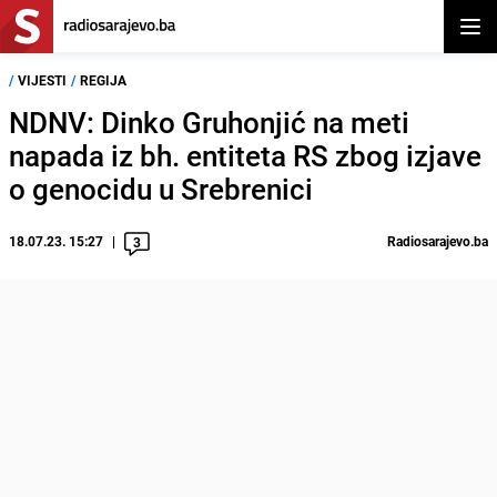
Otvor
/
VIJESTI
/
REGIJA
NDNV: Dinko Gruhonjić na meti
napada iz bh. entiteta RS zbog izjave
o genocidu u Srebrenici
18.07.23. 15:27
Radiosarajevo.ba
3