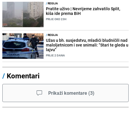
/
REGIJA
Pratite uživo | Nevrijeme zahvatilo Split,
kiša ide prema BiH
PRIJE OKO 23H
/
REGIJA
Užas u bh. susjedstvu, mladići bludničili nad
maloljetnicom i sve snimali: "Stari te gleda u
lajvu"
PRIJE 2 DANA
/
Komentari
Prikaži komentare
(
3
)