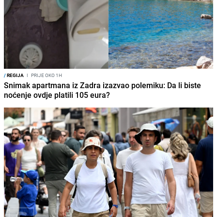
/
REGIJA
I
PRIJE OKO 1H
Snimak apartmana iz Zadra izazvao polemiku: Da li biste
noćenje ovdje platili 105 eura?