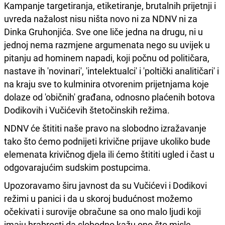
Kampanje targetiranja, etiketiranje, brutalnih prijetnji i
uvreda nažalost nisu ništa novo ni za NDNV ni za
Dinka Gruhonjića. Sve one liče jedna na drugu, ni u
jednoj nema razmjene argumenata nego su uvijek u
pitanju ad hominem napadi, koji počnu od političara,
nastave ih 'novinari', 'intelektualci' i 'poltički analitičari' i
na kraju sve to kulminira otvorenim prijetnjama koje
dolaze od 'običnih' građana, odnosno plaćenih botova
Dodikovih i Vučićevih štetočinskih režima.
NDNV će štititi naše pravo na slobodno izražavanje
tako što ćemo podnijeti krivične prijave ukoliko bude
elemenata krivičnog djela ili ćemo štititi ugled i čast u
odgovarajućim sudskim postupcima.
Upozoravamo širu javnost da su Vučićevi i Dodikovi
režimi u panici i da u skoroj budućnost možemo
očekivati i surovije obračune sa ono malo ljudi koji
imaju hrabrosti da slobodno kažu ono što misle.