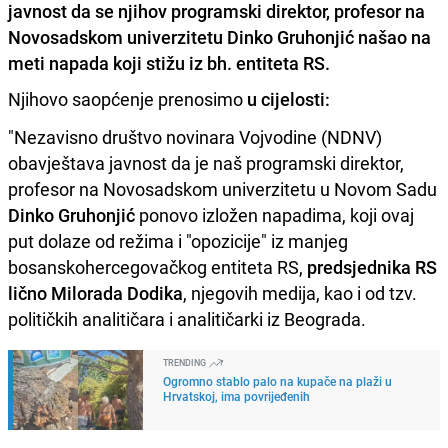
javnost da se njihov programski direktor, profesor na
Novosadskom univerzitetu Dinko Gruhonjić našao na
meti napada koji stižu iz bh. entiteta RS.
Njihovo saopćenje prenosimo
u cijelosti:
"Nezavisno društvo novinara Vojvodine (NDNV)
obavještava javnost da je naš programski direktor,
profesor na Novosadskom univerzitetu u Novom Sadu
Dinko Gruhonjić
ponovo izložen napadima, koji ovaj
put dolaze od režima i "opozicije" iz manjeg
bosanskohercegovačkog entiteta RS,
predsjednika RS
lično Milorada Dodika
, njegovih medija, kao i od tzv.
političkih analitičara i analitičarki iz Beograda.
TRENDING
Ogromno stablo palo na kupače na plaži u
Hrvatskoj, ima povrijeđenih