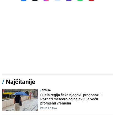
/
Najčitanije
/
REGIJA
Cijela regija čeka njegovu progonozu:
Poznati meteorolog najavljuje veću
promjenu vremena
PRIJE 2 DANA