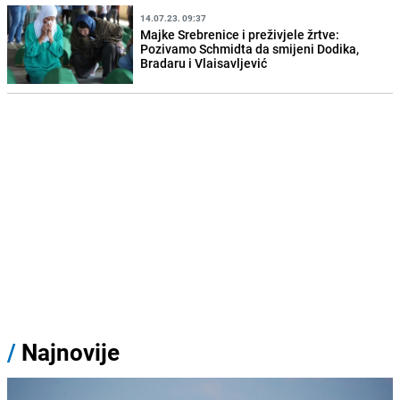
14.07.23. 09:37
Majke Srebrenice i preživjele žrtve:
Pozivamo Schmidta da smijeni Dodika,
Bradaru i Vlaisavljević
/
Najnovije