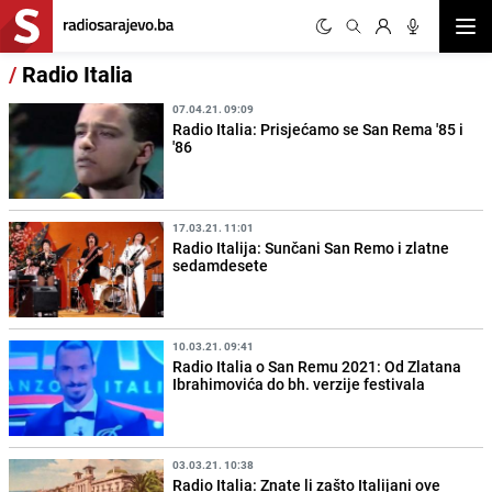
Otvor
/
Radio Italia
07.04.21. 09:09
Radio Italia: Prisjećamo se San Rema '85 i
'86
17.03.21. 11:01
Radio Italija: Sunčani San Remo i zlatne
sedamdesete
10.03.21. 09:41
Radio Italia o San Remu 2021: Od Zlatana
Ibrahimovića do bh. verzije festivala
03.03.21. 10:38
Radio Italia: Znate li zašto Italijani ove