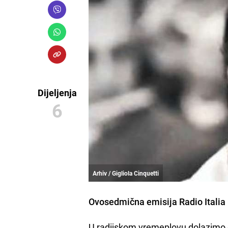
Dijeljenja
6
Arhiv / Gigliola Cinquetti
Ovosedmična emisija
Radio Italia
U radijskom vremeplovu dolazimo do