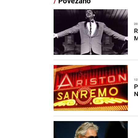
/
Povezano
20
R
M
12
P
N