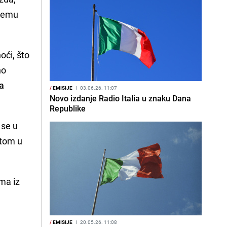
 čemu
oći, što
no
za
/
EMISIJE
I
03.06.26. 11:07
Novo izdanje Radio Italia u znaku Dana
Republike
 se u
otom u
ma iz
/
EMISIJE
I
20.05.26. 11:08