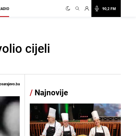
RADIO
90,2 FM
lio cijeli
osarajevo.ba
/
Najnovije