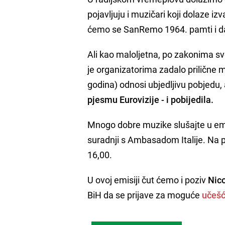
pojavljuju i muzičari koji dolaze izv
ćemo se SanRemo 1964. pamti i d
Ali kao maloljetna, po zakonima sv
je organizatorima zadalo prilične
godina) odnosi ubjedljivu pobjedu,
pjesmu Eurovizije - i pobijedila.
Mnogo dobre muzike slušajte u emisji
suradnji s Ambasadom Italije. Na p
16,00.
U ovoj emisiji čut ćemo i poziv
Nico
BiH da se prijave za moguće
učešć