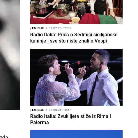
/
EMISIJE
I
01.07.26. 12:05
Radio Italia: Priča o Sedmici sicilijanske
kuhinje i sve što niste znali o Vespi
/
EMISIJE
I
17.06.26. 10:57
Radio Italia: Zvuk ljeta stiže iz Rima i
.
Palerma
zda,