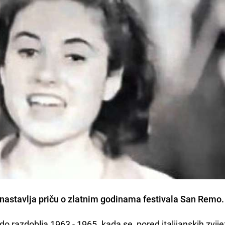
nastavlja priču o zlatnim godinama festivala San Remo
 razdoblja 1963 - 1965. kada se, pored italijanskih zvije