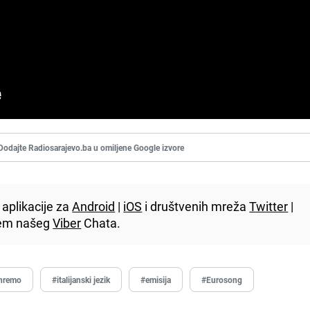
Dodajte Radiosarajevo.ba u omiljene Google izvore
aplikacije za
Android
|
iOS
i društvenih mreža
Twitter
|
utem našeg
Viber
Chata.
nremo
#italijanski jezik
#emisija
#Eurosong