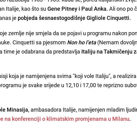
an Italije, kao što su
Gene Pitney i Paul Anka.
Ali ono po
anas je
pobjeda šesnaestogodišnje
Gigliole Cinquetti.
oje zemlje nije smjela da se pojavi u programu nakon pon
 muke.
Cinquetti s
a pjesmom
Non ho l’eta
(Nemam dovolj
 a time je odabrana da predstavlja
Italiju na Takmičenju 
 koja je namijenjena svima "koji vole Italiju", a realizira
rogramu je svake srijede u 12,10 i 17,00 te reprizno sub
le Minasija
, ambasadora Italije, namijenjen mladim ljudi
e na konferenciji o klimatskim promjenama u Milanu
.