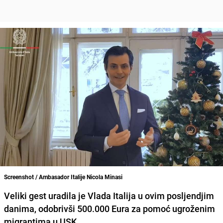
Screenshot / Ambasador Italije Nicola Minasi
Veliki gest uradila je Vlada Italija u ovim posljendjim
danima, odobrivši 500.000 Eura za pomoć ugroženim
migrantima u USK.