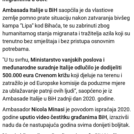
Ambasada Italije u BiH
saopćila je da vlastiove
zemlje pomno prate situaciju nakon
zatvaranja bivšeg
kampa “Lipa“ kod Bihaća, te su zabrinuti zbog
humanitarnog stanja migranata i tražitelja azila koji su
trenutno bez smještaja i bez pristupa osnovnim
potrebama.
"U tu svrhu,
Ministarstvo vanjskih poslova i
međunarodne suradnje Italije odlučilo je dodijeliti
500.000 eura Crvenom križu
koji djeluje na terenu i
zatražilo je od Europske komisije da poduzme mjere
za ublažavanje patnji ovih ljudi“, saopćeno je iz
Ambasade Italije u BiH zadnji dan 2020. godine.
Ambasador
Nicola Minasi
je povodom ispraćaja 2020.
godine
uputio video čestitku građanima BiH
, izrazivši
nadu da će nastupajuća godina svima donijeti boljitak.