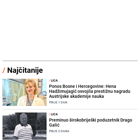
/
Najčitanije
/
LICA
Ponos Bosne i Hercegovine: Hena
Hadžimujagić osvojila prestižnu nagradu
Austrijske akademije nauka
PRIJE 1 DAN
/
LICA
Preminuo širokobriješki poduzetnik Drago
Galić
PRIJE 2 DANA