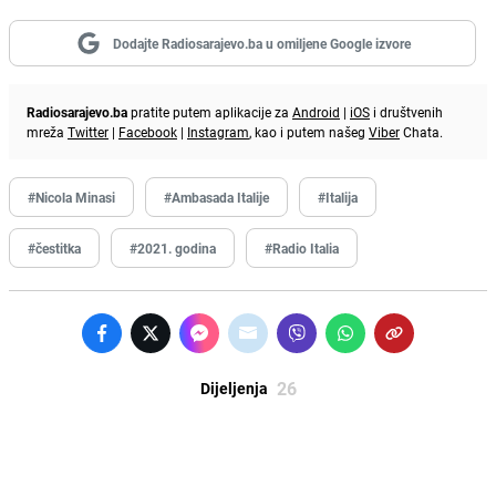
Dodajte Radiosarajevo.ba u omiljene Google izvore
Radiosarajevo.ba
pratite putem aplikacije za
Android
|
iOS
i društvenih
mreža
Twitter
|
Facebook
|
Instagram
, kao i putem našeg
Viber
Chata.
#Nicola Minasi
#Ambasada Italije
#Italija
#čestitka
#2021. godina
#Radio Italia
26
Dijeljenja