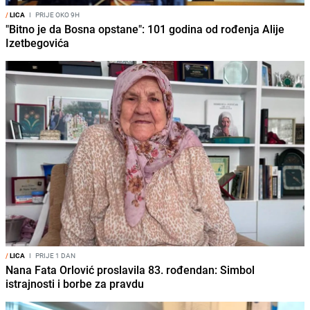
/
LICA
I
PRIJE OKO 9H
"Bitno je da Bosna opstane": 101 godina od rođenja Alije
Izetbegovića
/
LICA
I
PRIJE 1 DAN
Nana Fata Orlović proslavila 83. rođendan: Simbol
istrajnosti i borbe za pravdu