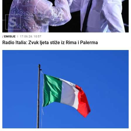
/
EMISIJE
I
17.06.26. 10:57
Radio Italia: Zvuk ljeta stiže iz Rima i Palerma