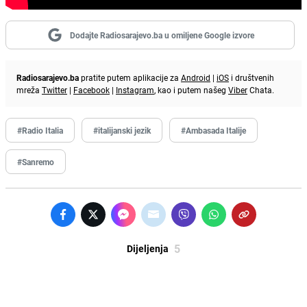
Dodajte Radiosarajevo.ba u omiljene Google izvore
Radiosarajevo.ba
pratite putem aplikacije za
Android
|
iOS
i društvenih
mreža
Twitter
|
Facebook
|
Instagram
, kao i putem našeg
Viber
Chata.
#Radio Italia
#italijanski jezik
#Ambasada Italije
#Sanremo
5
Dijeljenja