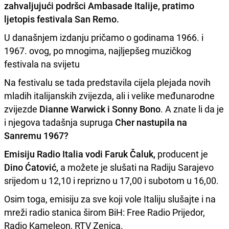
zahvaljujući podršci Ambasade Italije, pratimo
ljetopis festivala San Remo.
U današnjem izdanju pričamo o godinama 1966. i
1967. ovog, po mnogima, najljepšeg muzičkog
festivala na svijetu
Na festivalu se tada predstavila cijela plejada novih
mladih italijanskih zvijezda, ali i velike međunarodne
zvijezde
Dianne Warwick i Sonny Bono
. A znate li da je
i njegova tadašnja supruga
Cher nastupila na
Sanremu 1967?
Emisiju Radio Italia vodi Faruk Čaluk,
producent je
Dino Ćatović,
a možete je slušati na Radiju Sarajevo
srijedom u 12,10 i reprizno u 17,00 i subotom u 16,00.
Osim toga, emisiju za sve koji vole Italiju slušajte i na
mreži radio stanica širom BiH: Free Radio Prijedor,
Radio Kameleon, RTV Zenica.