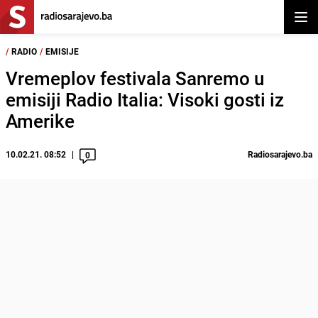
Otvor
/
RADIO
/
EMISIJE
Vremeplov festivala Sanremo u
emisiji Radio Italia: Visoki gosti iz
Amerike
10.02.21. 08:52
Radiosarajevo.ba
0