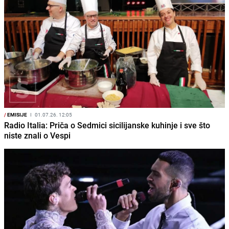
/
EMISIJE
I
01.07.26. 12:05
Radio Italia: Priča o Sedmici sicilijanske kuhinje i sve što
niste znali o Vespi