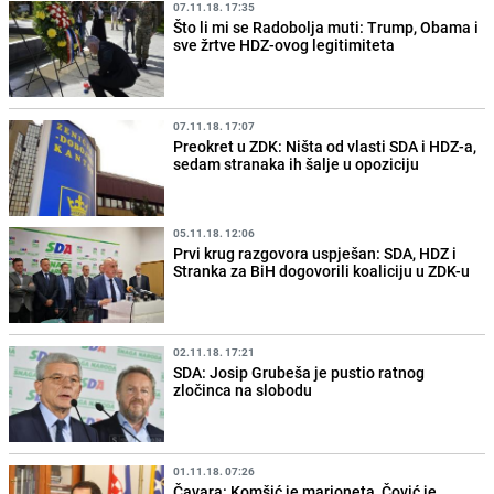
07.11.18. 17:35
Što li mi se Radobolja muti: Trump, Obama i
sve žrtve HDZ-ovog legitimiteta
07.11.18. 17:07
Preokret u ZDK: Ništa od vlasti SDA i HDZ-a,
sedam stranaka ih šalje u opoziciju
05.11.18. 12:06
Prvi krug razgovora uspješan: SDA, HDZ i
Stranka za BiH dogovorili koaliciju u ZDK-u
02.11.18. 17:21
SDA: Josip Grubeša je pustio ratnog
zločinca na slobodu
01.11.18. 07:26
Čavara: Komšić je marioneta, Čović je