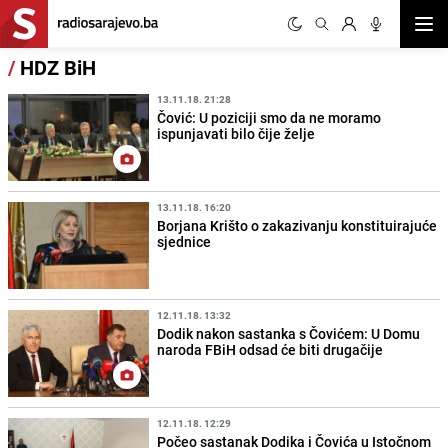
Otvor
/
HDZ BiH
13.11.18. 21:28
Čović: U poziciji smo da ne moramo
ispunjavati bilo čije želje
13.11.18. 16:20
Borjana Krišto o zakazivanju konstituirajuće
sjednice
12.11.18. 13:32
Dodik nakon sastanka s Čovićem: U Domu
naroda FBiH odsad će biti drugačije
12.11.18. 12:29
Počeo sastanak Dodika i Čovića u Istočnom