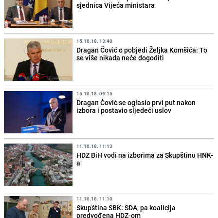
sjednica Vijeća ministara
15.10.18. 13:40
Dragan Čović o pobjedi Željka Komšića: To
se više nikada neće dogoditi
15.10.18. 09:15
Dragan Čović se oglasio prvi put nakon
izbora i postavio sljedeći uslov
11.10.18. 11:13
HDZ BiH vodi na izborima za Skupštinu HNK-
a
11.10.18. 11:10
Skupština SBK: SDA, pa koalicija
predvođena HDZ-om