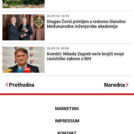
26.09.18. 16:52
Dragan Čović primljen u redovno članstvo
Međunarodne inženjerske akademije
26.09.18. 00:06
Komšić: Nikada Zagreb neće krojiti svoje
rasističke zakone u BiH
Prethodna
Naredna
MARKETING
IMPRESSUM
KONTAKT