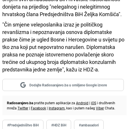
donijeta na prijedlog "nelegalnog i nelegitimnog
hrvatskog člana Predsjedništva BiH Željka Komšića".
"Čin smjene veleposlanika izraz je političkog
revanšizma i nepoznavanja osnova diplomatske
prakse čime je ugled Bosne i Hercegovine u svijetu po
tko zna koji put nepovratno narušen. Diplomatska
praksa ne poznaje istovremeno povlačenje skoro
trećine od ukupnog broja diplomatsko konzularnih
predstavnika jedne zemlje", kažu iz HDZ-a.
Dodajte Radiosarajevo.ba u omiljene Google izvore
Radiosarajevo.ba
pratite putem aplikacije za
Android
|
iOS
i društvenih
mreža
Twitter
|
Facebook
|
Instagram
, kao i putem našeg
Viber
Chata.
#Predsjedništvo BiH
#HDZ BiH
#ambasadori