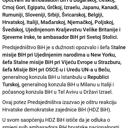
Crnoj Gori, Egipatu, Grčkoj, Izraelu, Japanu, Kanadi,
Rumuniji, Sloveniji, Srbiji, Švicarskoj, Belgiji,
Hrvatskoj, Italiji, Mađarskoj, Njemačkoj, Poljskoj,
Švedskoj, Ujedinjenom Kraljevstvu Velike Britanije i
Sjeverne Irske, te ambasador BiH pri Svetoj Stolici.
Predsjedništvo BiH je s dužnosti opozvalo i šefa S
talne
misije BiH pri Ujedinjenim narodima u New Yorku,
šefa Stalne misije BiH pri Vijeću Evrope u Strazburu,
šefa Misije BiH pri OSCE-u i Uredu UN-a u Beču
,
generalnog konzula BiH u Istanbulu u
Republici
Turskoj,
generalnog konzula BiH u Milanu u Italiji i
počasnog konzula BiH u Tel Avivu u Državi Izrael.
Ovaj potez Predsjedništva izazvao je oštru reakciju
Hrvatske demokratske zajednice BiH (HDZ BiH).
U svom saopćenju HDZ BiH ističe da je odluka o
smjeni svih ambasadora BiH hrvatske nacionalnosti