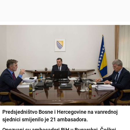
Predsjedništvo Bosne i Hercegovine na vanrednoj
sjednici smijenilo je 21 ambasadora.
Opozvani su ambasadori BiH u Bugarskoj, Češkoj,