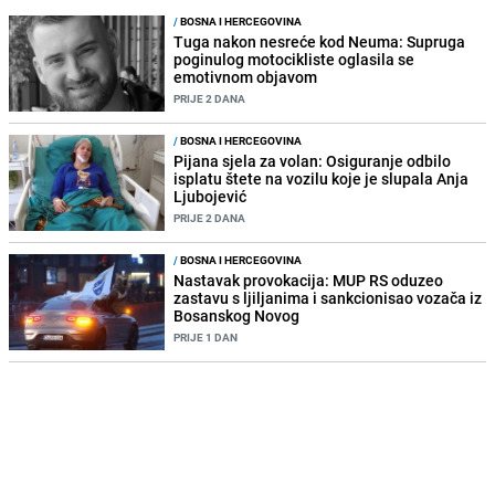
/
BOSNA I HERCEGOVINA
Tuga nakon nesreće kod Neuma: Supruga
poginulog motocikliste oglasila se
emotivnom objavom
PRIJE 2 DANA
/
BOSNA I HERCEGOVINA
Pijana sjela za volan: Osiguranje odbilo
isplatu štete na vozilu koje je slupala Anja
Ljubojević
PRIJE 2 DANA
/
BOSNA I HERCEGOVINA
Nastavak provokacija: MUP RS oduzeo
zastavu s ljiljanima i sankcionisao vozača iz
Bosanskog Novog
PRIJE 1 DAN