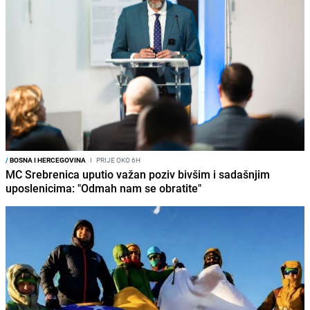
/
BOSNA I HERCEGOVINA
I
PRIJE OKO 6H
MC Srebrenica uputio važan poziv bivšim i sadašnjim
uposlenicima: "Odmah nam se obratite"