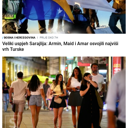
/
BOSNA I HERCEGOVINA
I
PRIJE OKO 7H
Veliki uspjeh Sarajlija: Armin, Maid i Amar osvojili najviši
vrh Turske