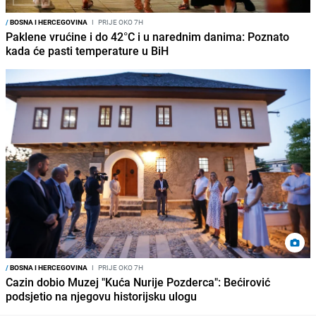
/
BOSNA I HERCEGOVINA
I
PRIJE OKO 7H
Paklene vrućine i do 42°C i u narednim danima: Poznato
kada će pasti temperature u BiH
/
BOSNA I HERCEGOVINA
I
PRIJE OKO 7H
Cazin dobio Muzej "Kuća Nurije Pozderca": Bećirović
podsjetio na njegovu historijsku ulogu