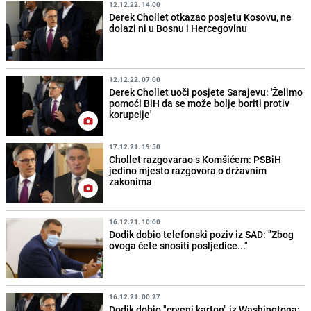
12.12.22. 14:00
Derek Chollet otkazao posjetu Kosovu, ne
dolazi ni u Bosnu i Hercegovinu
12.12.22. 07:00
Derek Chollet uoči posjete Sarajevu: 'Želimo
pomoći BiH da se može bolje boriti protiv
korupcije'
17.12.21. 19:50
Chollet razgovarao s Komšićem: PSBiH
jedino mjesto razgovora o državnim
zakonima
16.12.21. 10:00
Dodik dobio telefonski poziv iz SAD: "Zbog
ovoga ćete snositi posljedice..."
16.12.21. 00:27
Dodik dobio "crveni karton" iz Washingtona: