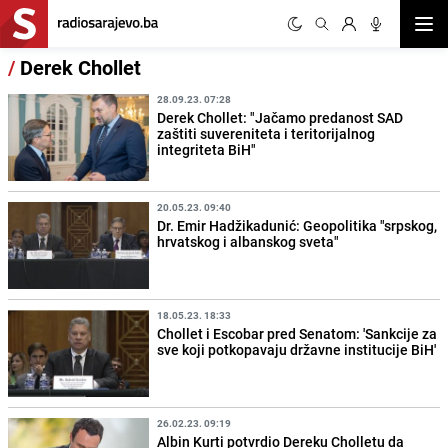
Otvor
/
Derek Chollet
28.09.23. 07:28
Derek Chollet: "Jačamo predanost SAD
zaštiti suvereniteta i teritorijalnog
integriteta BiH"
20.05.23. 09:40
Dr. Emir Hadžikadunić: Geopolitika "srpskog,
hrvatskog i albanskog sveta"
18.05.23. 18:33
Chollet i Escobar pred Senatom: 'Sankcije za
sve koji potkopavaju državne institucije BiH'
26.02.23. 09:19
Albin Kurti potvrdio Dereku Cholletu da