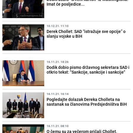
Imat će posljedice...
10.12.21. 11:10
Derek Chollet: SAD “istražuje sve opcije” o
slanju vojske u BiH
16.11.21. 18:26
Dodik dobio pismo državnog sekretara SAD i
otkrio tekst: "Sankcije, sankcije i sankcije"
16.11.21. 16:14
Pogledajte dolazak Dereka Cholleta na
sastanak sa članovima Predsjedništva BiH
16.11.21. 08:10
O čemu su za večerom pričali Chollet,