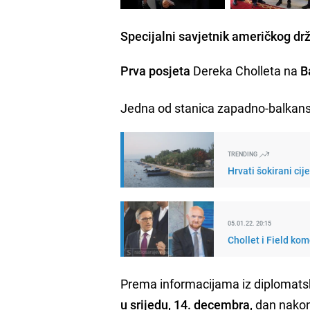
Specijalni savjetnik američkog dr
Prva posjeta
Dereka Cholleta na
B
Jedna od stanica zapadno-balkansk
TRENDING
Hrvati šokirani cij
05.01.22. 20:15
Chollet i Field ko
Prema informacijama iz diplomats
u srijedu, 14. decembra,
dan nakon