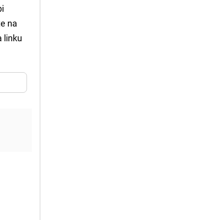
bi
te na
 linku