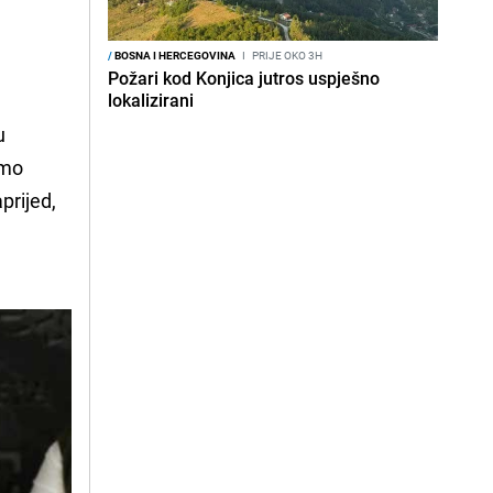
/
BOSNA I HERCEGOVINA
I
PRIJE OKO 3H
Požari kod Konjica jutros uspješno
lokalizirani
u
amo
prijed,