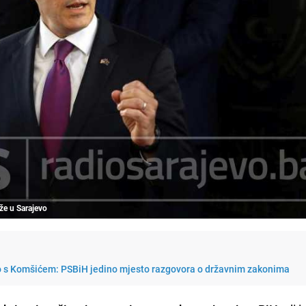
že u Sarajevo
o s Komšićem: PSBiH jedino mjesto razgovora o državnim zakonima