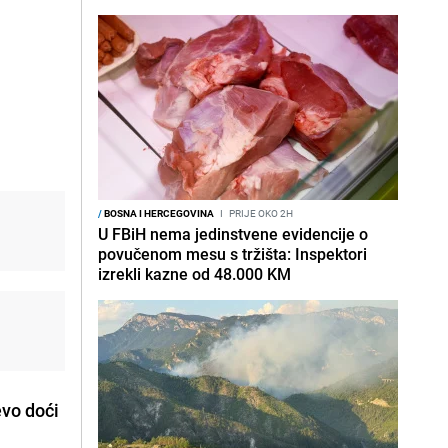
/
BOSNA I HERCEGOVINA
I
PRIJE OKO 2H
U FBiH nema jedinstvene evidencije o
povučenom mesu s tržišta: Inspektori
izrekli kazne od 48.000 KM
evo doći