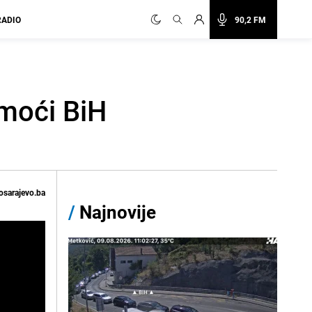
RADIO
90,2 FM
omoći BiH
osarajevo.ba
/
Najnovije