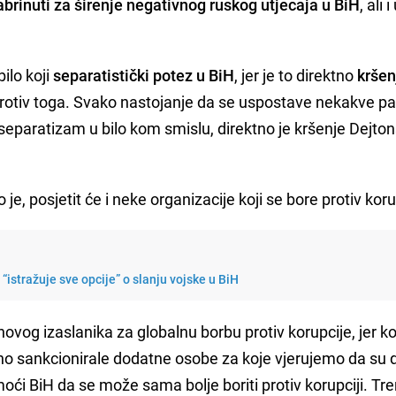
abrinuti za širenje negativnog ruskog utjecaja u BiH
, ali i
ilo koji
separatistički potez u BiH
, jer je to direktno
kršen
 protiv toga. Svako nastojanje da se uspostave nekakve pa
ra separatizam u bilo kom smislu, direktno je kršenje Dejto
e, posjetit će i neke organizacije koji se bore protiv koru
“istražuje sve opcije” o slanju vojske u BiH
vog izaslanika za globalnu borbu protiv korupcije, jer ko
vno sankcionirale dodatne osobe za koje vjerujemo da su 
oći BiH da se može sama bolje boriti protiv korupciji. Tr