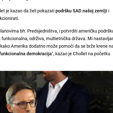
et je kazao da želi pokazati
podršku SAD našoj zemlji
i
cionirati.
lanovima bh. Predsjedništva, i potvrditi američku podršk
 funkcionalna, održiva, multietnička država. Mi nastavlj
e kako Amerika dodatno može pomoći da se brže krene na
 funkcionalna demokracija
", kazao je Chollet na početku