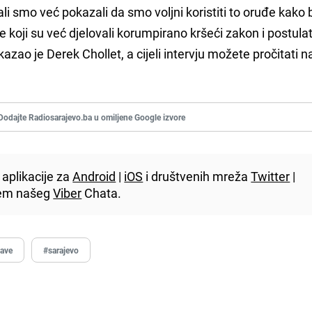
li smo već pokazali da smo voljni koristiti to oruđe kako 
 one koji su već djelovali korumpirano kršeći zakon i postula
zao je Derek Chollet, a cijeli intervju možete pročitati na
Dodajte Radiosarajevo.ba u omiljene Google izvore
aplikacije za
Android
|
iOS
i društvenih mreža
Twitter
|
utem našeg
Viber
Chata.
žave
#sarajevo