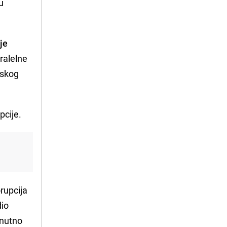
 u
je
ralelne
nskog
pcije.
rupcija
dio
enutno