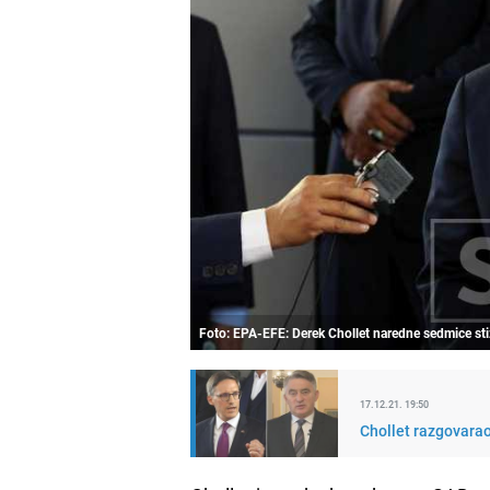
Foto: EPA-EFE: Derek Chollet naredne sedmice sti
17.12.21. 19:50
Chollet razgovara