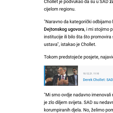
Chollet je podvukao da su u SAD
z
cijelom regionu.
"Naravno da kategorički odbijamo b
Dejtonskog ugovora
, i mi stojimo
institucije ili bilo šta što promovi
ustava", istakao je Chollet.
Tokom predstojeće posjete, najavio j
10.12.21. 11:10
Derek Chollet: SAD 
"Mi smo ovdje nadavno imenovali no
je zlo diljem svijeta. SAD su neda
korumpiranih djela. No, želimo pom