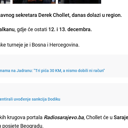
žavnog sekretara Derek Chollet, danas dolazi u region.
alkanu
, gdje će ostati
12. i 13. decembra.
e turneje je i Bosna i Hercegovina.
enama na Jadranu: "Tri pića 30 KM, a nismo dobili ni račun"
mentirali uvođenje sankcija Dodiku
kih krugova portala
Radiosarajevo.ba
, Chollet će u
Saraj
 posjete Beogradu.