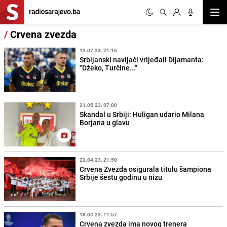
Otvor
/
Crvena zvezda
12.07.23. 21:16
Srbijanski navijači vrijeđali Dijamanta:
"Džeko, Turčine..."
21.05.23. 07:00
Skandal u Srbiji: Huligan udario Milana
Borjana u glavu
22.04.23. 21:50
Crvena Zvezda osigurala titulu šampiona
Srbije šestu godinu u nizu
18.04.23. 11:57
Crvena zvezda ima novog trenera