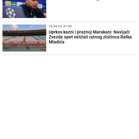
10.04.23. 21:43
Uprkos kazni i praznoj Marakani: Navijači
Zvezde opet veličali ratnog zločinca Ratka
Mladića