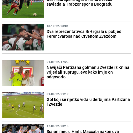
savladala Trabzonspor u Beogradu
13.10.22. 23:01
Dva reprezentativca BiH igrala u pobjedi
Ferencvarosa nad Crvenom Zvezdom
01.09.22. 17:23
Navijači Partizana golmanu Zvezde iz Knina
vrijeđali suprugu, evo kako im je on
odgovorio
31.08.22. 21:10
Gol koji se rijetko viđa u derbijima Partizana
i Zvezde
17.08.22. 23:13
Sjajan meč u Haifi: Maccabi nakon dva