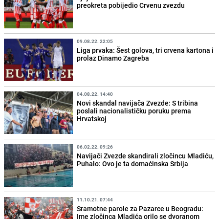
preokreta pobijedio Crvenu zvezdu
09.08.22. 22:05
Liga prvaka: Šest golova, tri crvena kartona i
prolaz Dinamo Zagreba
04.08.22. 14:40
Novi skandal navijača Zvezde: S tribina
poslali nacionalističku poruku prema
Hrvatskoj
06.02.22. 09:26
Navijači Zvezde skandirali zločincu Mladiću,
Puhalo: Ovo je ta domaćinska Srbija
11.10.21. 07:44
Sramotne parole za Pazarce u Beogradu:
Ime zločinca Mladića orilo se dvoranom