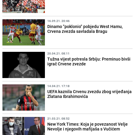
16.09.21. 20:46
Dinamo "poklonio" pobjedu West Hamu,
Crvena zvezda savladala Bragu
20.04.21. 08:11
Tužna vijest potresla Srbiju: Preminuo bivši
igrač Crvene zvezde
14.04.21. 17:18
UEFA kaznila Crvenu zvezdu zbog vrijeđanja
Zlatana Ibrahimovića
21.03.21. 08:52
New York Times: Koja je povezanost Velje
Nevolje i njegovih mafijaša s Vučićem