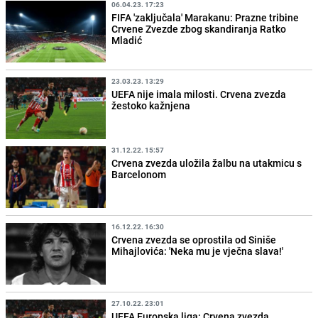
06.04.23. 17:23
FIFA 'zaključala' Marakanu: Prazne tribine
Crvene Zvezde zbog skandiranja Ratko
Mladić
23.03.23. 13:29
UEFA nije imala milosti. Crvena zvezda
žestoko kažnjena
31.12.22. 15:57
Crvena zvezda uložila žalbu na utakmicu s
Barcelonom
16.12.22. 16:30
Crvena zvezda se oprostila od Siniše
Mihajlovića: 'Neka mu je vječna slava!'
27.10.22. 23:01
UEFA Europska liga: Crvena zvezda