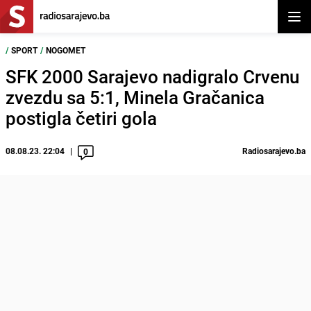
Otvor
/
SPORT
/
NOGOMET
SFK 2000 Sarajevo nadigralo Crvenu
zvezdu sa 5:1, Minela Gračanica
postigla četiri gola
08.08.23. 22:04
Radiosarajevo.ba
0