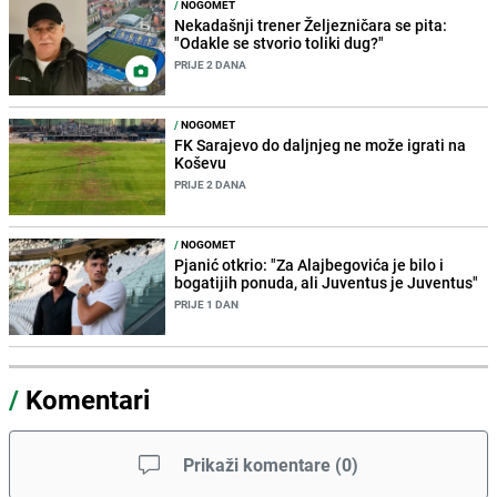
/
NOGOMET
Nekadašnji trener Željezničara se pita:
"Odakle se stvorio toliki dug?"
PRIJE 2 DANA
/
NOGOMET
FK Sarajevo do daljnjeg ne može igrati na
Koševu
PRIJE 2 DANA
/
NOGOMET
Pjanić otkrio: "Za Alajbegovića je bilo i
bogatijih ponuda, ali Juventus je Juventus"
PRIJE 1 DAN
/
Komentari
Prikaži komentare
(
0
)