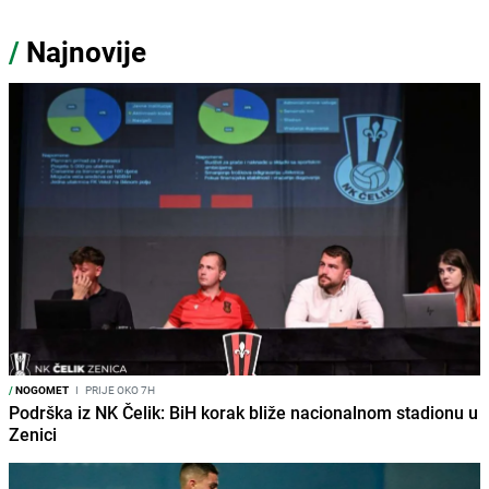
/
Najnovije
/
NOGOMET
I
PRIJE OKO 7H
Podrška iz NK Čelik: BiH korak bliže nacionalnom stadionu u
Zenici