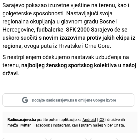
Sarajevo pokazao izuzetne vještine na terenu, kao i
golgeterske sposobnosti. Nastavljajući svoja
regionalna okupljanja u glavnom gradu Bosne i
Hercegovine,
fudbalerke SFK 2000 Sarajevo će se
uskoro suočiti s novim izazovima protiv jakih ekipa iz
regiona
, ovoga puta iz Hrvatske i Crne Gore.
S nestrpljenjem očekujemo nastavak uzbuđenja na
terenu,
najboljeg ženskog sportskog kolektiva u našoj
državi.
Dodajte Radiosarajevo.ba u omiljene Google izvore
Radiosarajevo.ba
pratite putem aplikacije za
Android
|
iOS
i društvenih
mreža
Twitter
|
Facebook
|
Instagram
, kao i putem našeg
Viber
Chata.