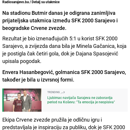
Radiosarajevo.ba / Detalj sa utakmice
Na stadionu Butmir danas je odigrana zanimljiva
prijateljska utakmica između SFK 2000 Sarajevo i
beogradske Crvene zvezde.
Rezultat je bio iznenađujućih 5:1 u korist SFK 2000
Sarajevo, a zvijezda dana bila je Minela Gačanica, koja
je postigla čak četiri gola, dok je Dajana Spasojević
upisala pogodak.
Envera Hasanbegović, golmanica SFK 2000 Sarajevo,
također je bila u izvrsnoj formi.
TRENDING
Ljubimac navijača Sarajeva ne zaboravlja
period na Koševu: "Ta emocija je neopisiva"
Ekipa Crvene zvezde pružila je odličnu igru i
predstavljala je inspiraciju za publiku, dok je SFK 2000