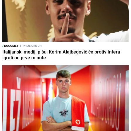
/
NOGOMET
I
PRIJE OKO 9H
Italijanski mediji pišu: Kerim Alajbegović će protiv Intera
igrati od prve minute