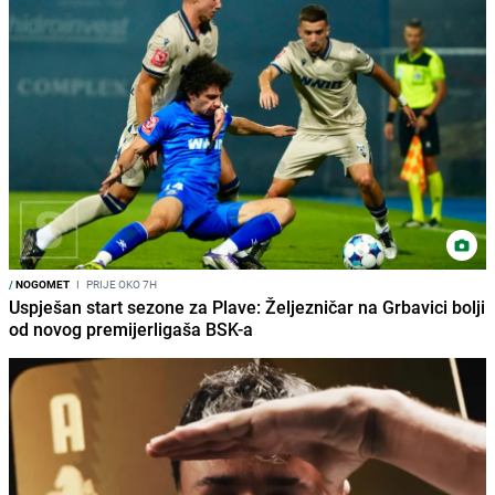
/
NOGOMET
I
PRIJE OKO 7H
Uspješan start sezone za Plave: Željezničar na Grbavici bolji
od novog premijerligaša BSK-a