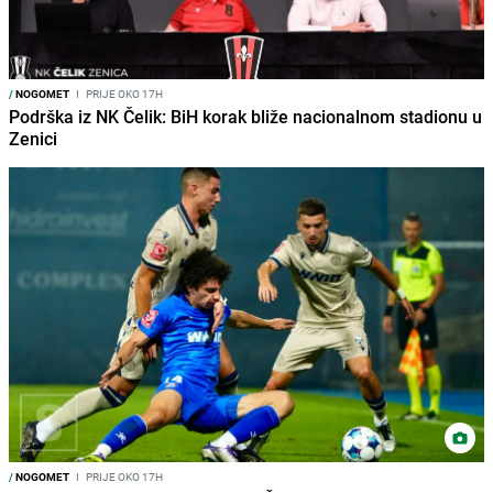
/
NOGOMET
I
PRIJE OKO 17H
Podrška iz NK Čelik: BiH korak bliže nacionalnom stadionu u
Zenici
/
NOGOMET
I
PRIJE OKO 17H