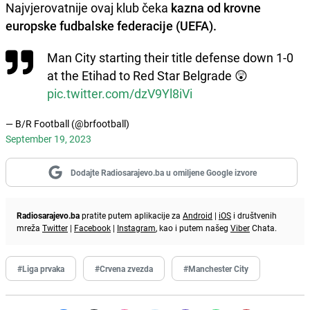
Najvjerovatnije ovaj klub čeka
kazna od krovne
europske fudbalske federacije (UEFA).
Man City starting their title defense down 1-0
at the Etihad to Red Star Belgrade 😲
pic.twitter.com/dzV9Yl8iVi
— B/R Football (@brfootball)
September 19, 2023
Dodajte Radiosarajevo.ba u omiljene Google izvore
Radiosarajevo.ba
pratite putem aplikacije za
Android
|
iOS
i društvenih
mreža
Twitter
|
Facebook
|
Instagram
, kao i putem našeg
Viber
Chata.
#Liga prvaka
#Crvena zvezda
#Manchester City