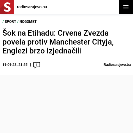
Otvor
/
SPORT
/
NOGOMET
Šok na Etihadu: Crvena Zvezda
povela protiv Manchester Cityja,
Englezi brzo izjednačili
19.09.23. 21:55
Radiosarajevo.ba
1