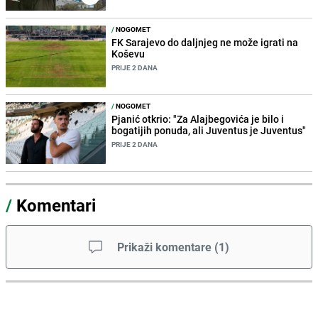
/
NOGOMET
FK Sarajevo do daljnjeg ne može igrati na
Koševu
PRIJE 2 DANA
/
NOGOMET
Pjanić otkrio: "Za Alajbegovića je bilo i
bogatijih ponuda, ali Juventus je Juventus"
PRIJE 2 DANA
/
Komentari
Prikaži komentare
(
1
)