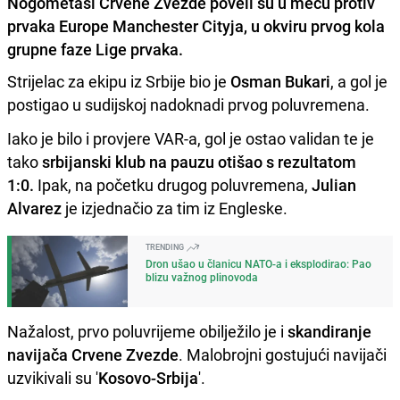
Nogometaši Crvene Zvezde poveli su u meču protiv
prvaka Europe Manchester Cityja, u okviru prvog kola
grupne faze Lige prvaka.
Strijelac za ekipu iz Srbije bio je
Osman Bukari
, a gol je
postigao u sudijskoj nadoknadi prvog poluvremena.
Iako je bilo i provjere VAR-a, gol je ostao validan te je
tako
srbijanski klub na pauzu otišao s rezultatom
1:0.
Ipak, na početku drugog poluvremena,
Julian
Alvarez
je izjednačio za tim iz Engleske.
TRENDING
Dron ušao u članicu NATO-a i eksplodirao: Pao
blizu važnog plinovoda
Nažalost, prvo poluvrijeme obilježilo je i
skandiranje
navijača Crvene Zvezde
. Malobrojni gostujući navijači
uzvikivali su '
Kosovo-Srbija
'.