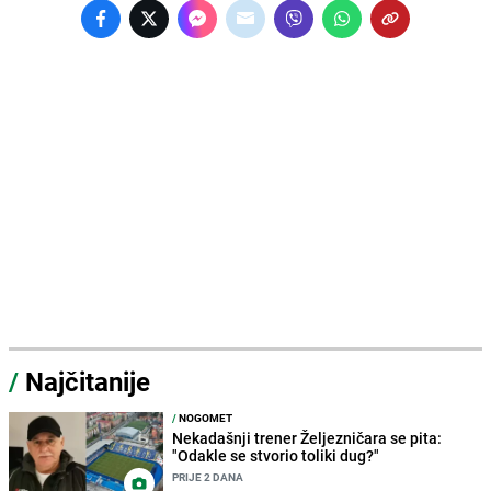
/
Najčitanije
/
NOGOMET
Nekadašnji trener Željezničara se pita:
"Odakle se stvorio toliki dug?"
PRIJE 2 DANA