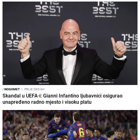
/
NOGOMET
I
PRIJE OKO 6H
Skandal u UEFA-i: Gianni Infantino ljubavnici osigurao
unapređeno radno mjesto i visoku platu