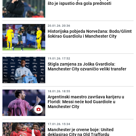
što je ispustio dva gola prednosti
20.01.26. 20:36
Historijska pobjeda Norvežana: Bodo/Glimt
šokirao Guardiolu i Manchester City
19.01.26. 17:52
Stigla zamjena za Joška Gvardiola:
Manchester City ozvaničio veliki transfer
18.01.26. 18:55
Argentinski maestro završava karijeru u
Floridi: Messi neće kod Guardiole u
Manchester City
17.01.26. 15:34
Manchester je crvene boje: United
deklasirao City na Old Traffordu