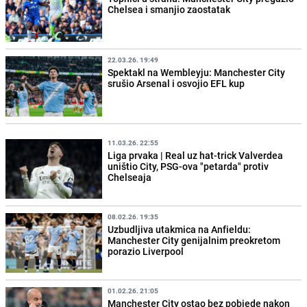
Chelsea i smanjio zaostatak
22.03.26. 19:49
Spektakl na Wembleyju: Manchester City
srušio Arsenal i osvojio EFL kup
11.03.26. 22:55
Liga prvaka | Real uz hat-trick Valverdea
uništio City, PSG-ova "petarda" protiv
Chelseaja
08.02.26. 19:35
Uzbudljiva utakmica na Anfieldu:
Manchester City genijalnim preokretom
porazio Liverpool
01.02.26. 21:05
Manchester City ostao bez pobjede nakon