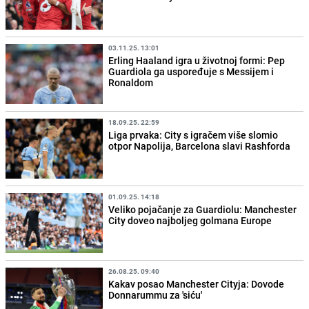
03.11.25. 13:01
Erling Haaland igra u životnoj formi: Pep
Guardiola ga uspoređuje s Messijem i
Ronaldom
18.09.25. 22:59
Liga prvaka: City s igračem više slomio
otpor Napolija, Barcelona slavi Rashforda
01.09.25. 14:18
Veliko pojačanje za Guardiolu: Manchester
City doveo najboljeg golmana Europe
26.08.25. 09:40
Kakav posao Manchester Cityja: Dovode
Donnarummu za 'siću'