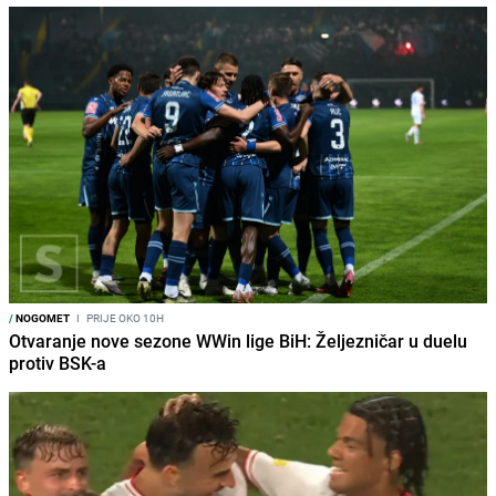
/
NOGOMET
I
PRIJE OKO 10H
Otvaranje nove sezone WWin lige BiH: Željezničar u duelu
protiv BSK-a