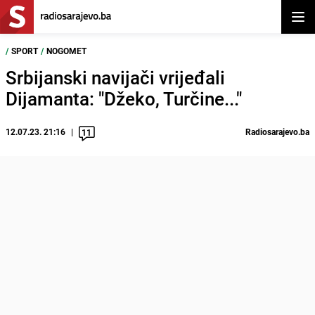
Otvor
/
SPORT
/
NOGOMET
Srbijanski navijači vrijeđali
Dijamanta: "Džeko, Turčine..."
12.07.23. 21:16
Radiosarajevo.ba
11