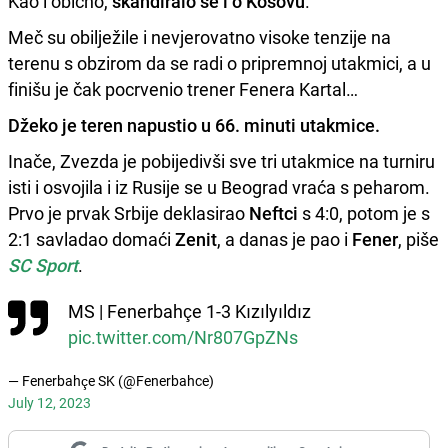
Kao i obično,
skandiralo se i o Kosovu
.
Meč su obilježile i nevjerovatno visoke tenzije na
terenu s obzirom da se radi o pripremnoj utakmici, a u
finišu je čak pocrvenio trener Fenera Kartal…
Džeko je teren napustio u 66. minuti utakmice.
Inače, Zvezda je pobijedivši sve tri utakmice na turniru
isti i osvojila i iz Rusije se u Beograd vraća s peharom.
Prvo je prvak Srbije deklasirao
Neftci
s 4:0, potom je s
2:1 savladao domaći
Zenit
, a danas je pao i
Fener
, piše
SC Sport
.
MS | Fenerbahçe 1-3 Kızılyıldız
pic.twitter.com/Nr807GpZNs
— Fenerbahçe SK (@Fenerbahce)
July 12, 2023