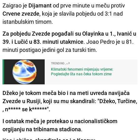
Zaigrao je
Dijamant
od prve minute u meču protiv
Crvene zvezde
, koja je slavila pobjedu od 3:1 nad
istanbulskim timom.
Za pobjedu Zvezde pogađali su Olayinka u 1., Ivanić u
39. i Lučić u 83. minuti utakmice
. Joao Pedro je u 81.
minuti postigao jedini gol za turski tim.
TRENDING
Klimatski fenomeni mijenjaju vrijeme:
Pogledajte šta nas čeka tokom zime
Džeko je tokom meča bio i na meti uvreda navijača
Zvezde u Rusiji, koji su mu skandirali: "Džeko, Turčine,
, n***** se k******".
I ostatak meča je protekao u nacionalističkom
orgijanju na tribinama stadiona
.