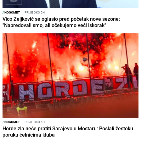
/
NOGOMET
I
PRIJE OKO 5H
Vico Zeljković se oglasio pred početak nove sezone:
"Napredovali smo, ali očekujemo veći iskorak"
/
NOGOMET
I
PRIJE OKO 5H
Horde zla neće pratiti Sarajevo u Mostaru: Poslali žestoku
poruku čelnicima kluba