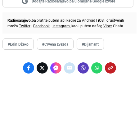
Dodajte Radiosarajevo.ba u omiljene Google izvore
Radiosarajevo.ba
pratite putem aplikacije za
Android
|
iOS
i društvenih
mreža
Twitter
|
Facebook
|
Instagram
, kao i putem našeg
Viber
Chata.
#Edin Džeko
#Crvena zvezda
#Dijamant