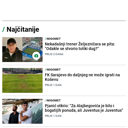
/
Najčitanije
/
NOGOMET
Nekadašnji trener Željezničara se pita:
"Odakle se stvorio toliki dug?"
PRIJE 2 DANA
/
NOGOMET
FK Sarajevo do daljnjeg ne može igrati na
Koševu
PRIJE 1 DAN
/
NOGOMET
Pjanić otkrio: "Za Alajbegovića je bilo i
bogatijih ponuda, ali Juventus je Juventus"
PRIJE 1 DAN