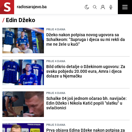
Otvor
/
Edin Džeko
PRIJE 4 DANA
Džeko nakon potpisa novog ugovora sa
Schalkeom: "Supruga i djeca su mi rekli da
me ne žele u kući"
PRIJE 4 DANA
Bild otkrio detalje o Džekinom ugovoru: Za
svaku pobjedu 20.000 eura, Amra i djeca
dolaze u Njemačku
PRIJE 4 DANA
Schalke 04 još jednom očarao bh. navijače:
Edin Džeko i Nikola Katić popili "slatku" u
svlačionici
PRIJE 5 DANA
Prva objava Edina Džeke nakon potpisa za