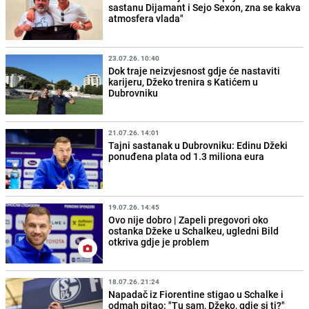
sastanu Dijamant i Sejo Sexon, zna se kakva
atmosfera vlada"
23.07.26. 10:40
Dok traje neizvjesnost gdje će nastaviti
karijeru, Džeko trenira s Katićem u
Dubrovniku
21.07.26. 14:01
Tajni sastanak u Dubrovniku: Edinu Džeki
ponuđena plata od 1.3 miliona eura
19.07.26. 14:45
Ovo nije dobro | Zapeli pregovori oko
ostanka Džeke u Schalkeu, ugledni Bild
otkriva gdje je problem
18.07.26. 21:24
Napadač iz Fiorentine stigao u Schalke i
odmah pitao: "Tu sam, Džeko, gdje si ti?"