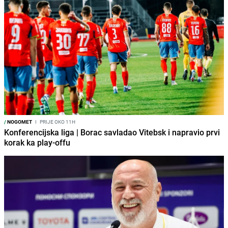
/
NOGOMET
I
PRIJE OKO 11H
Konferencijska liga | Borac savladao Vitebsk i napravio prvi
korak ka play-offu