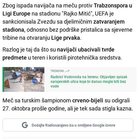
Zbog ispada navijača na meču protiv
Trabzonspora u
Ligi Europe
na stadionu "Rajko Mitić", UEFA je
sankcionisala Zvezdu sa djelimičnim
zatvaranjem
stadiona
, odnosno bez podrške pristalica sa sjeverne
tribine na otvaranju
Lige prvaka
.
Razlog je taj da što su
navijači ubacivali tvrde
predmete
u teren i koristili pirotehnička sredstva.
TRENDING
Radnici Vodovoda na terenu: Objavljen spisak
sarajevskih ulica koje bi danas mogle biti bez
vode
Meč sa turskim šampionom
crveno-bijeli
su odigrali
27. oktobra prošle godine, ali je tek sada stigla kazna.
Dodajte Radiosarajevo.ba u omiljene Google izvore