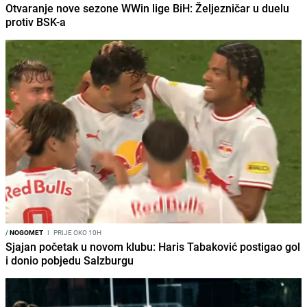
Otvaranje nove sezone WWin lige BiH: Željezničar u duelu
protiv BSK-a
/
NOGOMET
I
PRIJE OKO 10H
Sjajan početak u novom klubu: Haris Tabaković postigao gol
i donio pobjedu Salzburgu