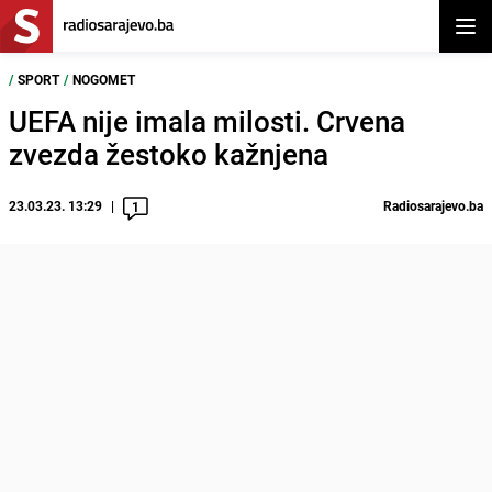
Otvor
/
SPORT
/
NOGOMET
UEFA nije imala milosti. Crvena
zvezda žestoko kažnjena
23.03.23. 13:29
Radiosarajevo.ba
1