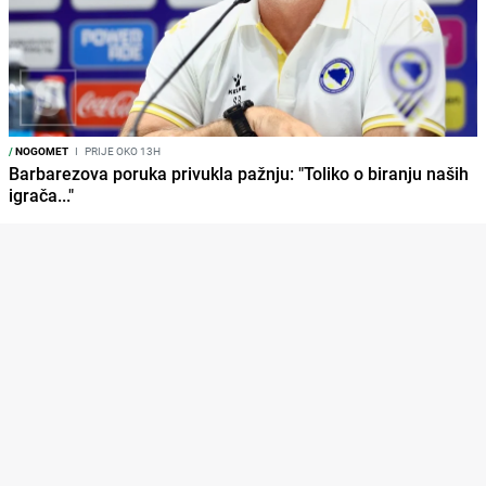
/
NOGOMET
I
PRIJE OKO 13H
Barbarezova poruka privukla pažnju: "Toliko o biranju naših
igrača..."