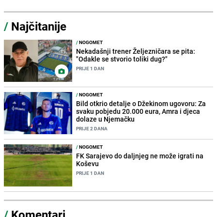
/
Najčitanije
/
NOGOMET
Nekadašnji trener Željezničara se pita:
"Odakle se stvorio toliki dug?"
PRIJE 1 DAN
/
NOGOMET
Bild otkrio detalje o Džekinom ugovoru: Za
svaku pobjedu 20.000 eura, Amra i djeca
dolaze u Njemačku
PRIJE 2 DANA
/
NOGOMET
FK Sarajevo do daljnjeg ne može igrati na
Koševu
PRIJE 1 DAN
/
Komentari