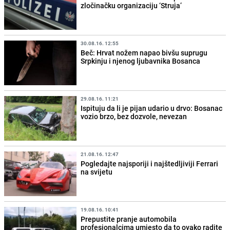
zločinačku organizaciju ‘Struja’
30.08.16. 12:55
Beč: Hrvat nožem napao bivšu suprugu
Srpkinju i njenog ljubavnika Bosanca
29.08.16. 11:21
Ispituju da li je pijan udario u drvo: Bosanac
vozio brzo, bez dozvole, nevezan
21.08.16. 12:47
Pogledajte najsporiji i najštedljiviji Ferrari
na svijetu
19.08.16. 10:41
Prepustite pranje automobila
profesionalcima umjesto da to ovako radite