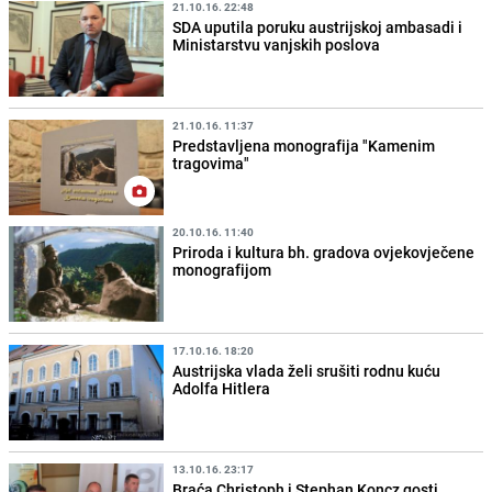
21.10.16. 22:48
SDA uputila poruku austrijskoj ambasadi i
Ministarstvu vanjskih poslova
21.10.16. 11:37
Predstavljena monografija "Kamenim
tragovima"
20.10.16. 11:40
Priroda i kultura bh. gradova ovjekovječene
monografijom
17.10.16. 18:20
Austrijska vlada želi srušiti rodnu kuću
Adolfa Hitlera
13.10.16. 23:17
Braća Christoph i Stephan Koncz gosti