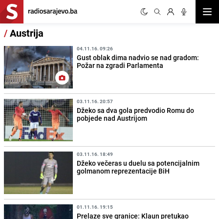
Otvor
/
Austrija
04.11.16. 09:26
Gust oblak dima nadvio se nad gradom:
Požar na zgradi Parlamenta
03.11.16. 20:57
Džeko sa dva gola predvodio Romu do
pobjede nad Austrijom
03.11.16. 18:49
Džeko večeras u duelu sa potencijalnim
golmanom reprezentacije BiH
01.11.16. 19:15
Prelaze sve granice: Klaun pretukao