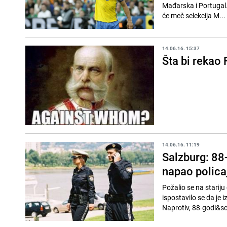
Mađarska i Portugal. 
će meč selekcija M...
14.06.16. 15:37
Šta bi rekao 
14.06.16. 11:19
Salzburg: 88-
napao polica
Požalio se na stariju osobu ko
ispostavilo se da je i
Naprotiv, 88-godi&sc