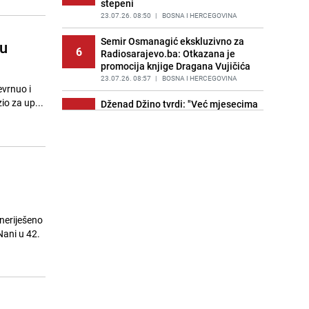
stepeni
23.07.26. 08:50
|
BOSNA I HERCEGOVINA
Semir Osmanagić ekskluzivno za
ju
6
Radiosarajevo.ba: Otkazana je
promocija knjige Dragana Vujičića
23.07.26. 08:57
|
BOSNA I HERCEGOVINA
evrnuo i
io za up...
Dženad Džino tvrdi: "Već mjesecima
7
sam meta napada, noćas je ponovo
bilo dramatično"
23.07.26. 09:01
|
BOSNA I HERCEGOVINA
Demokratska fronta o otkazima
8
radnika Bošnjaka u firmi u Mostaru:
"HDZ provodi teror, SDA, SDP šute"
23.07.26. 09:16
|
BOSNA I HERCEGOVINA
neriješeno
Grabus i Malkić evidentirani kao
Nani u 42.
9
kandidati za reisu-l-ulemu u
izbornim okruzima Zagreb i Austrija
23.07.26. 09:27
|
BOSNA I HERCEGOVINA
Automobil sletio s ceste kod
10
Srebrenika, vozač nije pronađen na