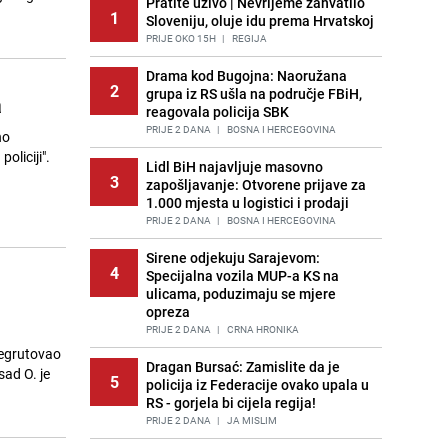
Pratite uživo | Nevrijeme zahvatilo
1
Sloveniju, oluje idu prema Hrvatskoj
PRIJE OKO 15H
|
REGIJA
Drama kod Bugojna: Naoružana
2
grupa iz RS ušla na područje FBiH,
a
reagovala policija SBK
PRIJE 2 DANA
|
BOSNA I HERCEGOVINA
no
oliciji".
Lidl BiH najavljuje masovno
3
zapošljavanje: Otvorene prijave za
1.000 mjesta u logistici i prodaji
PRIJE 2 DANA
|
BOSNA I HERCEGOVINA
Sirene odjekuju Sarajevom:
4
Specijalna vozila MUP-a KS na
ulicama, poduzimaju se mjere
opreza
PRIJE 2 DANA
|
CRNA HRONIKA
regrutovao
Dragan Bursać: Zamislite da je
sad O. je
5
policija iz Federacije ovako upala u
RS - gorjela bi cijela regija!
PRIJE 2 DANA
|
JA MISLIM