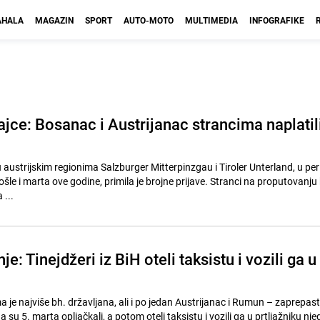
HALA
MAGAZIN
SPORT
AUTO-MOTO
MULTIMEDIA
INFOGRAFIKE
ajce: Bosanac i Austrijanac strancima naplatil
u austrijskim regionima Salzburger Mitterpinzgau i Tiroler Unterland, u pe
a ove godine, primila je brojne prijave. Stranci na proputovanju kroz
 ...
e: Tinejdžeri iz BiH oteli taksistu i vozili ga u
 je najviše bh. državljana, ali i po jedan Austrijanac i Rumun – zaprepasti
a su 5. marta opljačkali, a potom oteli taksistu i vozili ga u prtljažniku nj