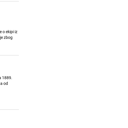
 o ekipi iz
nje zbog
la 1889.
na od