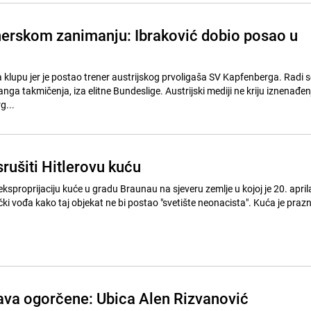
nerskom zanimanju: Ibraković dobio posao u
 klupu jer je postao trener austrijskog prvoligaša SV Kapfenberga. Radi se
nga takmičenja, iza elitne Bundeslige. Austrijski mediji ne kriju iznenađe
g...
 srušiti Hitlerovu kuću
 eksproprijaciju kuće u gradu Braunau na sjeveru zemlje u kojoj je 20. apri
ki vođa kako taj objekat ne bi postao "svetište neonacista". Kuća je praz
ava ogorčene: Ubica Alen Rizvanović