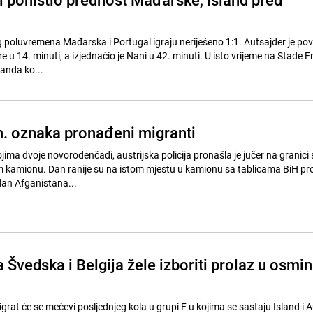
poluvremena Mađarska i Portugal igraju neriješeno 1:1. Autsajder je po
 u 14. minuti, a izjednačio je Nani u 42. minuti. U isto vrijeme na Stade 
landa ko...
. oznaka pronađeni migranti
ima dvoje novorođenčadi, austrijska policija pronašla je jučer na granici 
m kamionu. Dan ranije su na istom mjestu u kamionu sa tablicama BiH p
edan Afganistana...
a Švedska i Belgija žele izboriti prolaz u osmi
igrat će se mečevi posljednjeg kola u grupi F u kojima se sastaju Island i Au