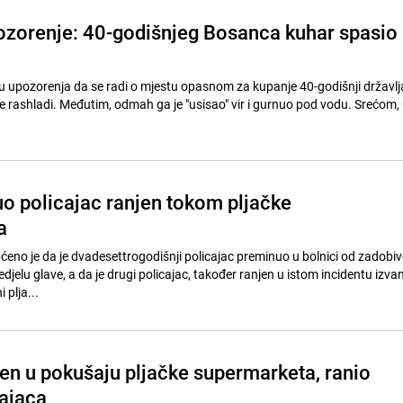
ozorenje: 40-godišnjeg Bosanca kuhar spasio
 upozorenja da se radi o mjestu opasnom za kupanje 40-godišnji državlj
e rashladi. Međutim, odmah ga je "usisao" vir i gurnuo pod vodu. Srećom, u
o policajac ranjen tokom pljačke
a
pćeno je da je dvadesettrogodišnji policajac preminuo u bolnici od zadobi
edjelu glave, a da je drugi policajac, također ranjen u istom incidentu izva
plja...
en u pokušaju pljačke supermarketa, ranio
cajaca