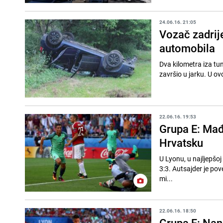
24.06.16. 21:05
Vozač zadrij
automobila
Dva kilometra iza tu
završio u jarku. U ov
22.06.16. 19:53
Grupa E: Mađa
Hrvatsku
U Lyonu, u najljepšo
3:3. Autsajder je pov
mi...
22.06.16. 18:50
Grupa F: Nan