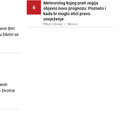
Meteorolog kojeg prati regija
6
objavio novu prognozu: Poznato i
kada bi moglo stići pravo
osvježenje
PRIJE 2 DANA
|
REGIJA
anin BiH
 blizini se
Tuga nakon nesreće kod Neuma:
7
Supruga poginulog motocikliste
oglasila se emotivnom objavom
PRIJE 1 DAN
|
BOSNA I HERCEGOVINA
Lice Sarajeva koje ne smijemo
8
ignorisati: Ispod mosta pronađen
improvizovani dom
PRIJE 2 DANA
|
LOKALNE TEME
venih
Ubistvo u Sarajevu, uhapšen 47-
n životne
9
godišnjak
PRIJE 2 DANA
|
CRNA HRONIKA
Agić kritizira političare u Bugojnu:
10
Zbog straha od HDZ-a niko Vučiću
nije rekao istinu o Čipuljiću
PRIJE OKO 21H
|
TEME