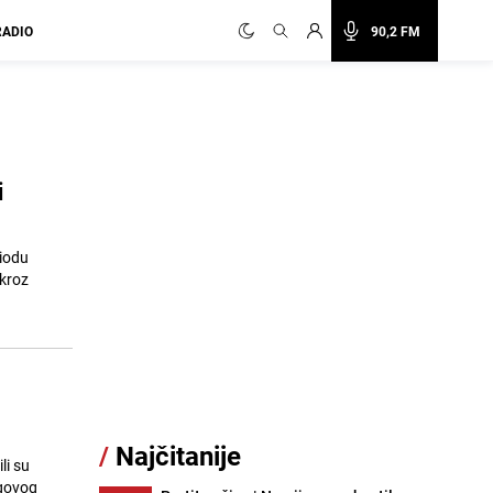
RADIO
90,2 FM
i
riodu
/
Najčitanije
li su
egovog