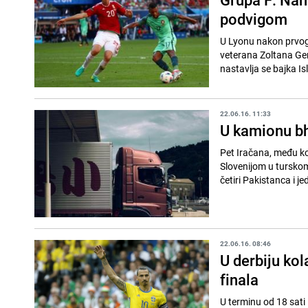
podvigom
U Lyonu nakon prvog 
veterana Zoltana Gere
nastavlja se bajka Is
22.06.16. 11:33
U kamionu bh
Pet Iračana, među koj
Slovenijom u tursko
četiri Pakistanca i j
22.06.16. 08:46
U derbiju kol
finala
U terminu od 18 sati 