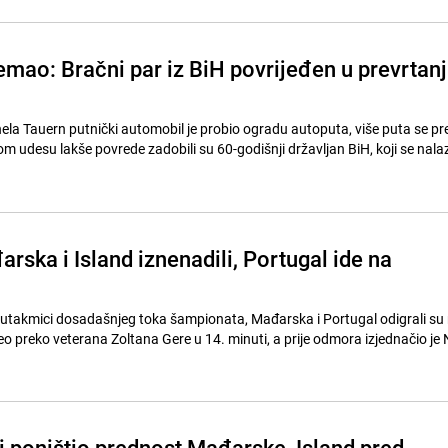
emao: Bračni par iz BiH povrijeđen u prevrtan
nela Tauern putnički automobil je probio ogradu autoputa, više puta se pr
om udesu lakše povrede zadobili su 60-godišnji državljan BiH, koji se nalaz
rska i Island iznenadili, Portugal ide na
j utakmici dosadašnjeg toka šampionata, Mađarska i Portugal odigrali su 
eo preko veterana Zoltana Gere u 14. minuti, a prije odmora izjednačio je 
i poništio prednost Mađarske, Island pred