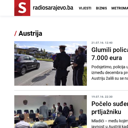
VIJESTI
BIZNIS
METROMA
/
Austrija
21.07.16. 12:40
Glumili polic
7.000 eura
Podsjetimo, policija 
između decembra prošle i mart
Austriju žalili su se na
19.07.16. 22:30
Počelo suđenj
prtljažniku
Mladići – među kojima
javnost u Austriji kad