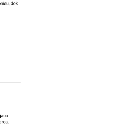
enisu, dok
a
arca.