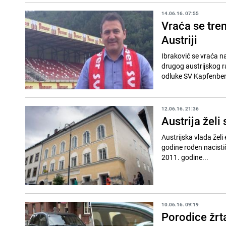
14.06.16. 07:55
Vraća se tre
Austriji
Ibraković se vraća na
drugog austrijskog ra
odluke SV Kapfenber
12.06.16. 21:36
Austrija želi
Austrijska vlada želi
godine rođen nacistič
2011. godine...
10.06.16. 09:19
Porodice žrt