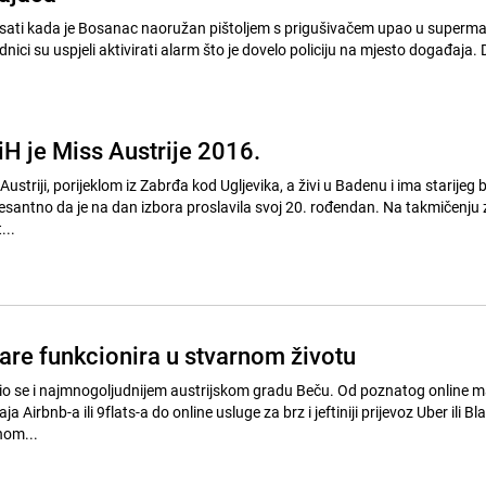
 sati kada je Bosanac naoružan pištoljem s prigušivačem upao u supermark
nici su uspjeli aktivirati alarm što je dovelo policiju na mjesto događaja. 
iH je Miss Austrije 2016.
ustriji, porijeklom iz Zabrđa kod Ugljevika, a živi u Badenu i ima starijeg b
resantno da je na dan izbora proslavila svoj 20. rođendan. Na takmičenju
...
are funkcionira u stvarnom životu
io se i najmnogoljudnijem austrijskom gradu Beču. Od poznatog online m
ja Airbnb-a ili 9flats-a do online usluge za brz i jeftiniji prijevoz Uber ili Bl
nom...