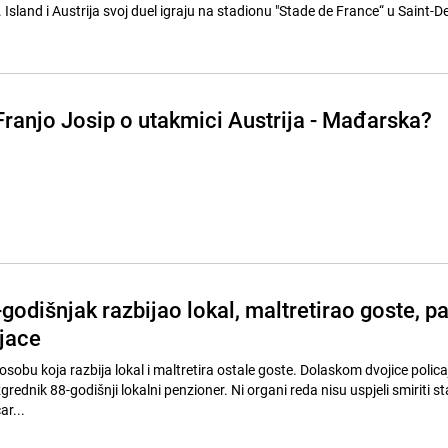
Island i Austrija svoj duel igraju na stadionu "Stade de France“ u Saint-D
Franjo Josip o utakmici Austrija - Mađarska?
godišnjak razbijao lokal, maltretirao goste, p
jace
ja razbija lokal i maltretira ostale goste. Dolaskom dvojice policajaca
zgrednik 88-godišnji lokalni penzioner. Ni organi reda nisu uspjeli smiriti st
ar...