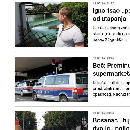
11.07.16. 21:20
Ignorisao up
od utapanja
Uprkos jasnom znaku
skočio je u vodu da s
našao 26-godi&s...
03.07.16. 13:47
Beč: Preminu
supermarket
Iz bečke policije sao
prostrelnih rana u pr
opasnosti. Naoružani 
03.07.16. 00:39
Bosanac ubij
dvojicu poli