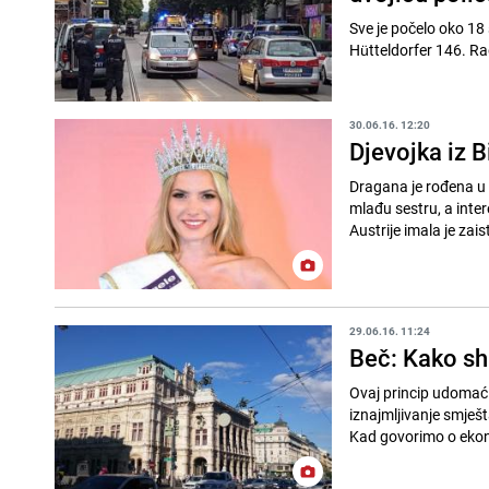
Sve je počelo oko 18
Hütteldorfer 146. Rad
30.06.16. 12:20
Djevojka iz B
Dragana je rođena u A
mlađu sestru, a inte
Austrije imala je zaist
29.06.16. 11:24
Beč: Kako sh
Ovaj princip udomać
iznajmljivanje smješta
Kad govorimo o eko