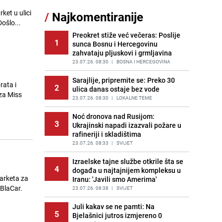
Akcija na Dobrinji: Specijalci MUP-a
et u ulici
/
Najkomentiranije
11
KS opkolili zgradu
Došlo...
PRIJE 1 DAN
|
LOKALNE TEME
Preokret stiže već večeras: Poslije
1
sunca Bosnu i Hercegovinu
Pijana sjela za volan: Osiguranje
12
zahvataju pljuskovi i grmljavina
odbilo isplatu štete na vozilu koje je
slupala Anja Ljubojević
23.07.26. 08:30
|
BOSNA I HERCEGOVINA
PRIJE 1 DAN
|
BOSNA I HERCEGOVINA
Sarajlije, pripremite se: Preko 30
rata i
2
ulica danas ostaje bez vode
Šta se dešava u sarajevskom
 za Miss
13
naselju Vraca? Policija zaprimila
23.07.26. 08:30
|
LOKALNE TEME
dojavu, izašli na teren
Noć dronova nad Rusijom:
PRIJE 2 DANA
|
CRNA HRONIKA
3
Ukrajinski napadi izazvali požare u
rafineriji i skladištima
Znate li šta Dino Merlin pojede prije
14
izlaska na scenu? Njegov ritual
23.07.26. 08:33
|
SVIJET
iznenadio mnoge
Izraelske tajne službe otkrile šta se
PRIJE OKO 22H
|
SHOWBIZ
4
događa u najtajnijem kompleksu u
arketa za
Iranu: 'Javili smo Amerima'
Nastavak provokacija: MUP RS
15
aBlaCar.
oduzeo zastavu s ljiljanima i
23.07.26. 08:38
|
SVIJET
sankcionisao vozača iz Bosanskog
Novog
Juli kakav se ne pamti: Na
5
Bjelašnici jutros izmjereno 0
PRIJE OKO 21H
|
BOSNA I HERCEGOVINA