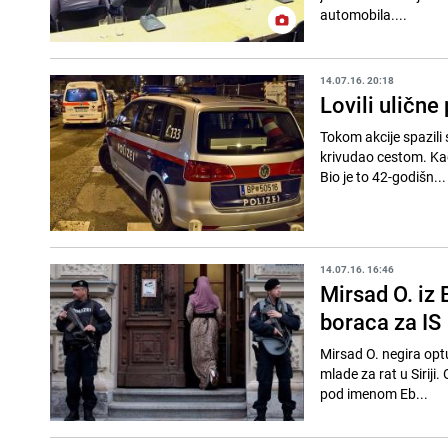
automobila....
14.07.16. 20:18
Lovili ulične
Tokom akcije spazili 
krivudao cestom. Kada
Bio je to 42-godišn...
14.07.16. 16:46
Mirsad O. iz
boraca za IS
Mirsad O. negira opt
mlade za rat u Siriji.
pod imenom Eb...