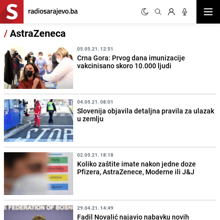
Otvor
/
AstraZeneca
05.05.21. 12:51
Crna Gora: Prvog dana imunizacije
vakcinisano skoro 10.000 ljudi
04.05.21. 08:01
Slovenija objavila detaljna pravila za ulazak
u zemlju
02.05.21. 18:18
Koliko zaštite imate nakon jedne doze
Pfizera, AstraZenece, Moderne ili J&J
29.04.21. 14:49
Fadil Novalić najavio nabavku novih