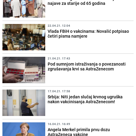
najave za starije od 65 godina
22.04.21. 12:04
Vlada FBiH o vakcinama: Novalić potpisao
četiri pisma namjere
21.04.21. 17:43
Pod sumnjom istraživanja o povezanosti
zgrušavanja krvi sa AstraZenecom
17.04.21. 17:58
Srbija: Niti jedan slučaj krvnog ugruška
nakon vakcinisanja AstraZenecom!
16.04.21. 16:49
Angela Merkel primila prvu dozu
AstraZeneca vakcine