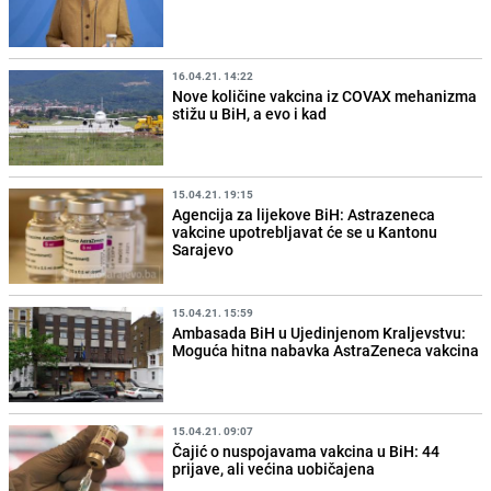
16.04.21. 14:22
Nove količine vakcina iz COVAX mehanizma
stižu u BiH, a evo i kad
15.04.21. 19:15
Agencija za lijekove BiH: Astrazeneca
vakcine upotrebljavat će se u Kantonu
Sarajevo
15.04.21. 15:59
Ambasada BiH u Ujedinjenom Kraljevstvu:
Moguća hitna nabavka AstraZeneca vakcina
15.04.21. 09:07
Čajić o nuspojavama vakcina u BiH: 44
prijave, ali većina uobičajena