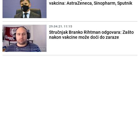
vakcina: AstraZeneca, Sinopharm, Sputnik
29.04.21. 11:15
Stručnjak Branko Rihtman odgovara: Zašto
nakon vakcine može doći do zaraze