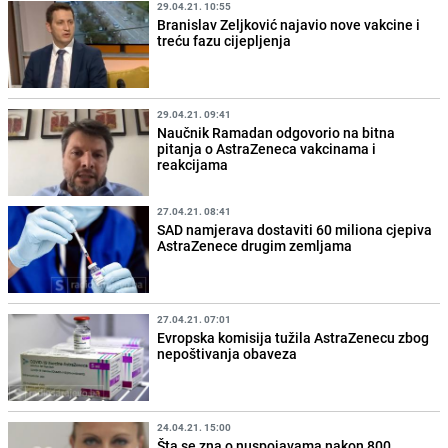
29.04.21. 10:55
Branislav Zeljković najavio nove vakcine i
treću fazu cijepljenja
29.04.21. 09:41
Naučnik Ramadan odgovorio na bitna
pitanja o AstraZeneca vakcinama i
reakcijama
27.04.21. 08:41
SAD namjerava dostaviti 60 miliona cjepiva
AstraZenece drugim zemljama
27.04.21. 07:01
Evropska komisija tužila AstraZenecu zbog
nepoštivanja obaveza
24.04.21. 15:00
Šta se zna o nuspojavama nakon 800