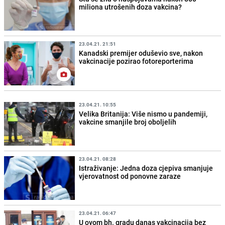
miliona utrošenih doza vakcina?
23.04.21. 21:51
Kanadski premijer oduševio sve, nakon
vakcinacije pozirao fotoreporterima
23.04.21. 10:55
Velika Britanija: Više nismo u pandemiji,
vakcine smanjile broj oboljelih
23.04.21. 08:28
Istraživanje: Jedna doza cjepiva smanjuje
vjerovatnost od ponovne zaraze
23.04.21. 06:47
U ovom bh. gradu danas vakcinacija bez