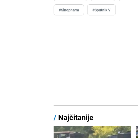
#Sinopharm
#Sputnik V
/
Najčitanije