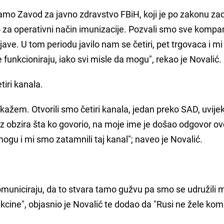
mamo Zavod za javno zdravstvo FBiH, koji je po zakonu z
no za operativni način imunizacije. Pozvali smo sve kompan
ave. U tom periodu javilo nam se četiri, pet trgovaca i m
ne funkcioniraju, iako svi misle da mogu", rekao je Novalić.
tiri kanala.
 kažem. Otvorili smo četiri kanala, jedan preko SAD, uvije
ez obzira šta ko govorio, na moje ime je došao odgovor o
gu i mi smo zatamnili taj kanal"; naveo je Novalić.
komuniciraju, da to stvara tamo gužvu pa smo se udružili m
ine", objasnio je Novalić te dodao da "Rusi ne žele komu