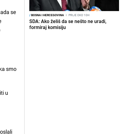
 Sada se
/
BOSNA I HERCEGOVINA
I
PRIJE OKO 10H
e
SDA: Ako želiš da se nešto ne uradi,
formiraj komisiju
e
rtka smo
ti u
oslali