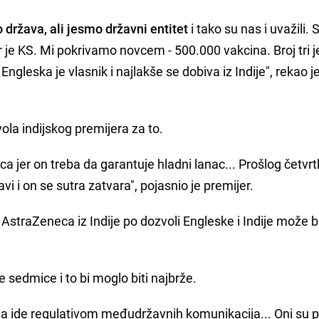
 država, ali jesmo državni entitet
i tako su nas i uvažili.
r je KS. Mi pokrivamo novcem - 500.000 vakcina. Broj tri j
, Engleska je vlasnik i najlakše se dobiva iz Indije", rekao j
la indijskog premijera za to.
ca jer on treba da garantuje hladni lanac... Prošlog četv
avi i on se sutra zatvara", pojasnio je premijer.
AstraZeneca iz Indije po dozvoli Engleske i Indije može bi
e sedmice i to bi moglo biti najbrže.
ja ide regulativom međudržavnih komunikacija... Oni su p