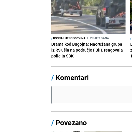
/
BOSNA I HERCEGOVINA
I
PRIJE 2 DANA
/
Drama kod Bugojna: Naoružana grupa
iz RS ušla na područje FBiH, reagovala
policija SBK
1
/
Komentari
/
Povezano