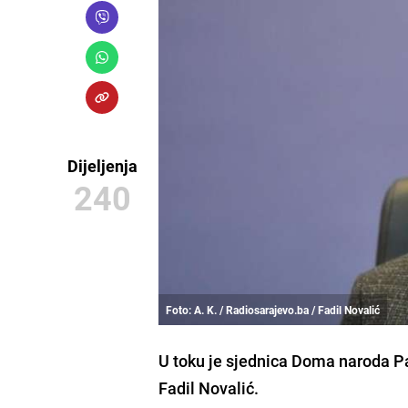
Dijeljenja
240
Foto: A. K. / Radiosarajevo.ba / Fadil Novalić
U toku je sjednica Doma naroda
P
Fadil Novalić
.