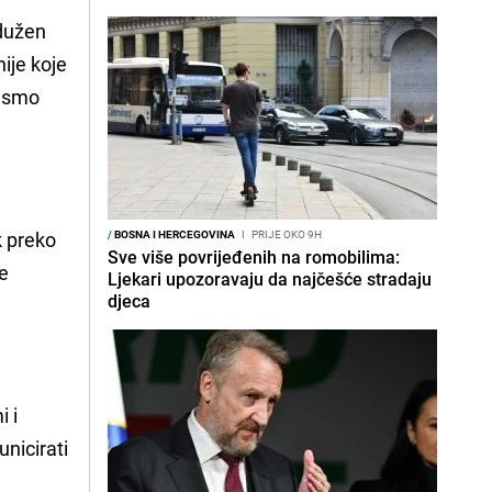
adužen
ije koje
i smo
k preko
/
BOSNA I HERCEGOVINA
I
PRIJE OKO 9H
Sve više povrijeđenih na romobilima:
ve
Ljekari upozoravaju da najčešće stradaju
djeca
i i
nicirati