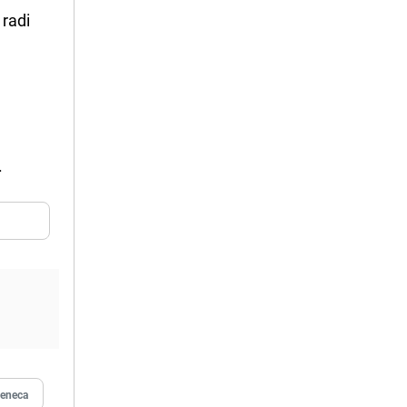
 radi
.
Zeneca