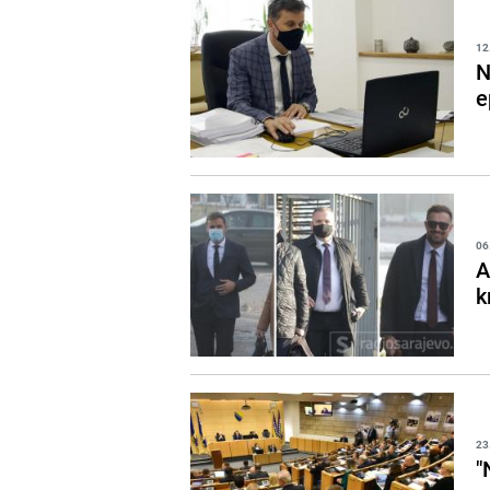
12
N
e
06
A
k
23
"