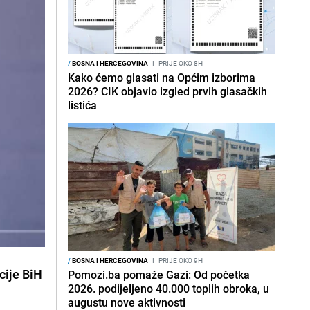
/
BOSNA I HERCEGOVINA
I
PRIJE OKO 8H
Kako ćemo glasati na Općim izborima
2026? CIK objavio izgled prvih glasačkih
listića
/
BOSNA I HERCEGOVINA
I
PRIJE OKO 9H
cije BiH
Pomozi.ba pomaže Gazi: Od početka
2026. podijeljeno 40.000 toplih obroka, u
augustu nove aktivnosti