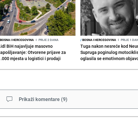
BOSNA I HERCEGOVINA
I
PRIJE 2 DANA
/
BOSNA I HERCEGOVINA
I
PRIJE 1 DA
Lidl BiH najavljuje masovno
Tuga nakon nesreće kod Neu
zapošljavanje: Otvorene prijave za
Supruga poginulog motocikli
.000 mjesta u logistici i prodaji
oglasila se emotivnom obja
Prikaži komentare
(
9
)