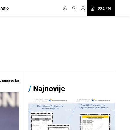
RADIO
90,2 FM
osarajevo.ba
/
Najnovije