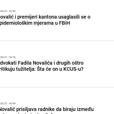
.04.21. 16:45
ovalić i premijeri kantona usaglasili se o
pidemiološkim mjerama u FBiH
.04.21. 16:16
dvokati Fadila Novalića i drugih oštro
ritikuju tužitelja: Šta će on u KCUS-u?
.03.21. 16:59
Novalić prisiljava radnike da biraju između