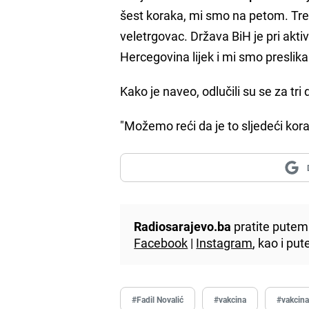
šest koraka, mi smo na petom. Treb
veletrgovac. Država BiH je pri akt
Hercegovina lijek i mi smo preslikal
Kako je naveo, odlučili su se za tri
"Možemo reći da je to sljedeći korak
Radiosarajevo.ba
pratite putem 
Facebook
|
Instagram
, kao i p
#Fadil Novalić
#vakcina
#vakcina