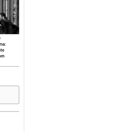
N
ma:
ste
vom