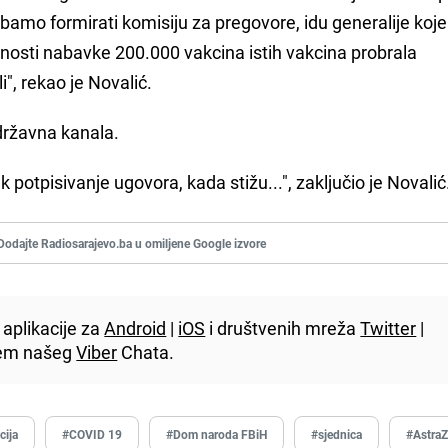
amo formirati komisiju za pregovore, idu generalije koje
ivnosti nabavke 200.000 vakcina istih vakcina probrala
i", rekao je Novalić.
 državna kanala.
 potpisivanje ugovora, kada stižu...", zaključio je Novalić
Dodajte Radiosarajevo.ba u omiljene Google izvore
aplikacije za
Android
|
iOS
i društvenih mreža
Twitter
|
utem našeg
Viber
Chata.
cija
#COVID 19
#Dom naroda FBiH
#sjednica
#Astra