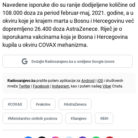
Navedene isporuke dio su ranije dodijeljene količine od
108.000 doza za period februar-maj, 2021. godine, a u
okviru koje je krajem marta u Bosnu i Hercegovinu već
dopremljeno 26.400 doza AstraZenece. Riječ je o
isporukama vakcinama koja je Bosna i Hercegovina
kupila u okviru COVAX mehanizma.
Dodajte Radiosarajevo.ba u omiljene Google izvore
Radiosarajevo.ba
pratite putem aplikacije za
Android
|
iOS
i društvenih
mreža
Twitter
|
Facebook
|
Instagram
, kao i putem našeg
Viber
Chata.
#COVAX
#vakcine
#AstraZeneca
#Ministarstvo civilnih poslova
#Sarajevo
#BiH