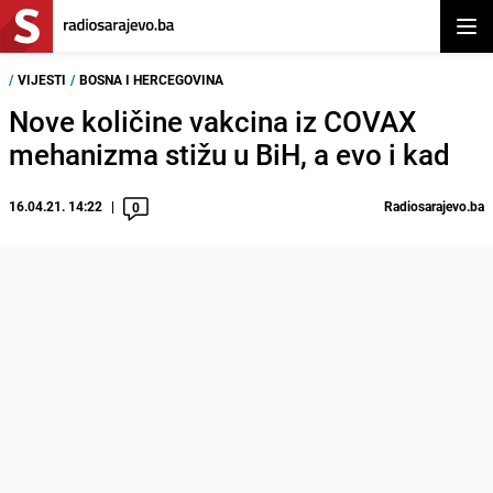
Otvor
/
VIJESTI
/
BOSNA I HERCEGOVINA
Nove količine vakcina iz COVAX
mehanizma stižu u BiH, a evo i kad
16.04.21. 14:22
Radiosarajevo.ba
0