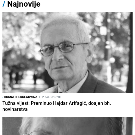
/
Najnovije
/
BOSNA I HERCEGOVINA
I
PRIJE OKO 9H
Tužna vijest: Preminuo Hajdar Arifagić, doajen bh.
novinarstva