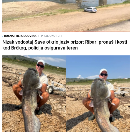
/
BOSNA I HERCEGOVINA
I
PRIJE OKO 10H
Nizak vodostaj Save otkrio jeziv prizor: Ribari pronašli kosti
kod Brčkog, policija osigurava teren