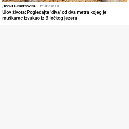
/
BOSNA I HERCEGOVINA
I
PRIJE OKO 11H
Ulov života: Pogledajte 'diva' od dva metra kojeg je
muškarac izvukao iz Bilećkog jezera