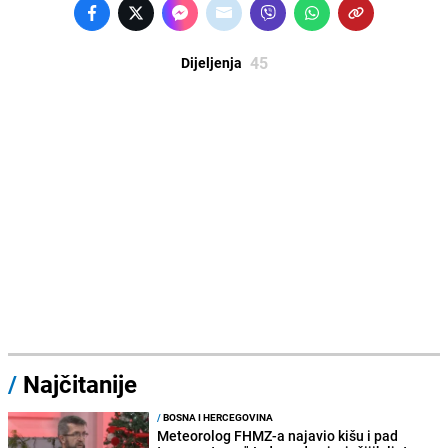
45
Dijeljenja
/
Najčitanije
/
BOSNA I HERCEGOVINA
Meteorolog FHMZ-a najavio kišu i pad