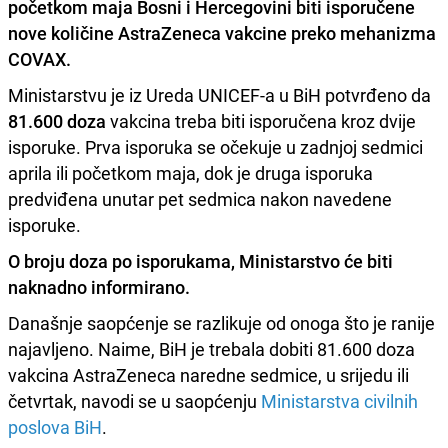
početkom maja Bosni i Hercegovini biti isporučene
nove količine AstraZeneca vakcine preko mehanizma
COVAX.
Ministarstvu je iz Ureda UNICEF-a u BiH potvrđeno da
81.600 doza
vakcina treba biti isporučena kroz dvije
isporuke. Prva isporuka se očekuje u zadnjoj sedmici
aprila ili početkom maja, dok je druga isporuka
predviđena unutar pet sedmica nakon navedene
isporuke.
O broju doza po isporukama, Ministarstvo će biti
naknadno informirano.
Današnje saopćenje se razlikuje od onoga što je ranije
najavljeno. Naime, BiH je trebala dobiti 81.600 doza
vakcina AstraZeneca naredne sedmice, u srijedu ili
četvrtak, navodi se u saopćenju
Ministarstva civilnih
poslova BiH
.