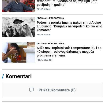
temperatura: "Jedno od najsvježijih ljeta
posljednjih godina"
PRIJE 1 DAN
/
BOSNA I HERCEGOVINA
Potresna poruka imama nakon smrti Aldine
Ljubunčić: "Dunjaluk ne vrijedi ni koliko krilo
komarca"
PRIJE 1 DAN
/
BOSNA I HERCEGOVINA
Stiže novi toplotni val: Temperature idu i do
40 stepeni, od ovog datuma je moguća
promjena vremena
PRIJE OKO 12H
/
Komentari
Prikaži komentare
(
0
)