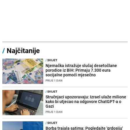
/
Najčitanije
/
SVIJET
Njemačka istražuje slučaj desetočlane
porodice iz BiH: Primaju 7.300 eura
socijalne pomoći mjesečno
PRIJE 1 DAN
/
SVIJET
Stručnjaci upozoravaju: Izrael ulaže milione
kako bi utjecao na odgovore ChatGPT-a o
Gazi
PRIJE 1 DAN
/
SVIJET
Borba trajala satima: Pogledajte 'grdosiju'