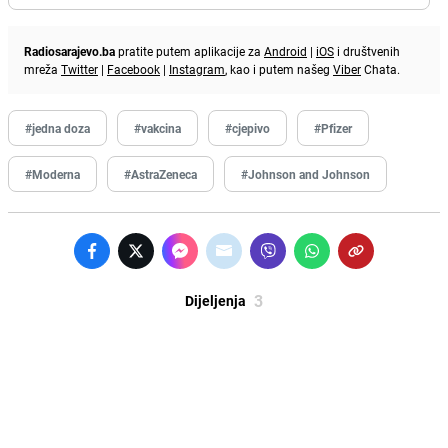
Radiosarajevo.ba
pratite putem aplikacije za
Android
|
iOS
i društvenih
mreža
Twitter
|
Facebook
|
Instagram
, kao i putem našeg
Viber
Chata.
#jedna doza
#vakcina
#cjepivo
#Pfizer
#Moderna
#AstraZeneca
#Johnson and Johnson
3
Dijeljenja