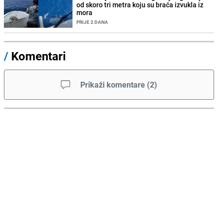
od skoro tri metra koju su braća izvukla iz
mora
PRIJE 2 DANA
/
Komentari
Prikaži komentare
(
2
)