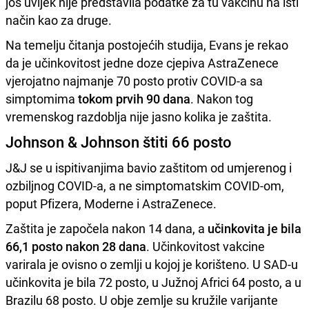
još uvijek nije predstavila podatke za tu vakcinu na isti
način kao za druge.
Na temelju čitanja postojećih studija, Evans je rekao
da je učinkovitost jedne doze cjepiva AstraZenece
vjerojatno najmanje 70 posto protiv COVID-a sa
simptomima
tokom prvih 90 dana
. Nakon tog
vremenskog razdoblja nije jasno kolika je zaštita.
Johnson & Johnson štiti 66 posto
J&J se u ispitivanjima bavio zaštitom od umjerenog i
ozbiljnog COVID-a, a ne simptomatskim COVID-om,
poput Pfizera, Moderne i AstraZenece.
Zaštita je započela nakon 14 dana, a
učinkovita je bila
66,1 posto nakon 28 dana
. Učinkovitost vakcine
varirala je ovisno o zemlji u kojoj je korišteno. U SAD-u
učinkovita je bila 72 posto, u Južnoj Africi 64 posto, a u
Brazilu 68 posto. U obje zemlje su kružile varijante