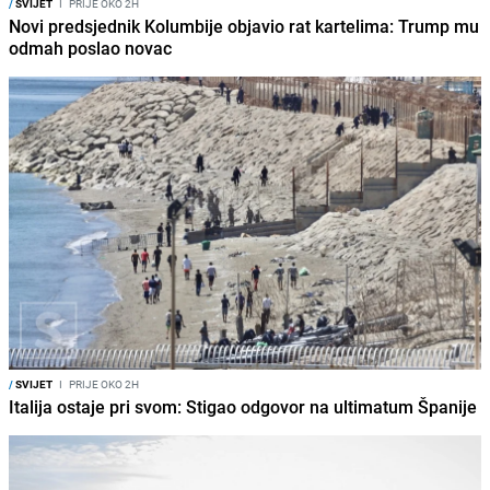
/
SVIJET
I
PRIJE OKO 2H
Novi predsjednik Kolumbije objavio rat kartelima: Trump mu
odmah poslao novac
/
SVIJET
I
PRIJE OKO 2H
Italija ostaje pri svom: Stigao odgovor na ultimatum Španije