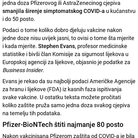
jedna doza Pfizerovog ili AstraZenecinog cjepiva
smanjila širenje simptomatskog COVID-a
u kućanstvu
i do 50 posto.
Podaci o tome koliko dobro djeluju vakcine nakon
jedne doze nisu uvijek jasni, to ovisi o tome šta mjerite
i kada mjerite.
Stephen Evans
, profesor medicinske
statistike i bivši član Komisije za sigurnost lijekova u
Europskoj agenciji za lijekove, objasnio je podatke za
Business Insider
.
Evans je rekao da su najbolji podaci Američke Agencije
za hranu i lijekove (FDA) iz kasnih faza ispitivanja
svake vakcine. U ostatku teksta možete pročitati
koliko zaštite pruža samo jedna doza svakog cjepiva
na temelju tih podataka.
Pfizer-BioNTech štiti najmanje 80 posto
Nakon vakcinisana Pfizerom zaštita od COVID-a je bila