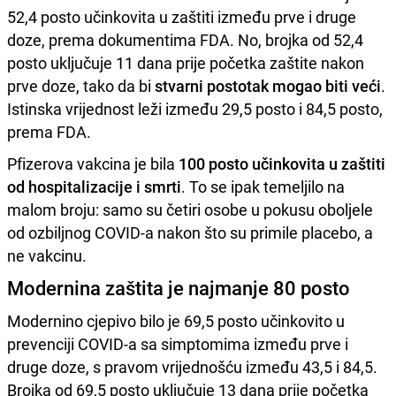
52,4 posto učinkovita u zaštiti između prve i druge
doze, prema dokumentima FDA. No, brojka od 52,4
posto uključuje 11 dana prije početka zaštite nakon
prve doze, tako da bi
stvarni postotak mogao biti veći
.
Istinska vrijednost leži između 29,5 posto i 84,5 posto,
prema FDA.
Pfizerova vakcina je bila
100 posto učinkovita u zaštiti
od hospitalizacije i smrti
. To se ipak temeljilo na
malom broju: samo su četiri osobe u pokusu oboljele
od ozbiljnog COVID-a nakon što su primile placebo, a
ne vakcinu.
Modernina zaštita je najmanje 80 posto
Modernino cjepivo bilo je 69,5 posto učinkovito u
prevenciji COVID-a sa simptomima između prve i
druge doze, s pravom vrijednošću između 43,5 i 84,5.
Brojka od 69,5 posto uključuje 13 dana prije početka