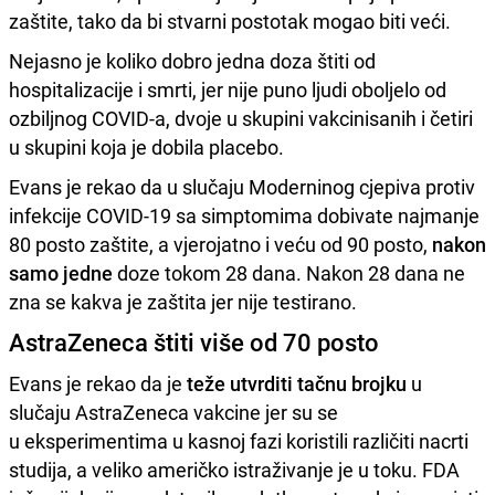
zaštite, tako da bi stvarni postotak mogao biti veći.
Nejasno je koliko dobro jedna doza štiti od
hospitalizacije i smrti, jer nije puno ljudi oboljelo od
ozbiljnog COVID-a, dvoje u skupini vakcinisanih i četiri
u skupini koja je dobila placebo.
Evans je rekao da u slučaju Moderninog cjepiva protiv
infekcije COVID-19 sa simptomima dobivate najmanje
80 posto zaštite, a vjerojatno i veću od 90 posto,
nakon
samo jedne
doze tokom 28 dana. Nakon 28 dana ne
zna se kakva je zaštita jer nije testirano.
AstraZeneca štiti više od 70 posto
Evans je rekao da je
teže utvrditi tačnu brojku
u
slučaju AstraZeneca vakcine jer su se
u eksperimentima u kasnoj fazi koristili različiti nacrti
studija, a veliko američko istraživanje je u toku. FDA