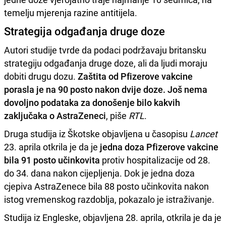
temelju mjerenja razine antitijela.
Strategija odgađanja druge doze
Autori studije tvrde da podaci podržavaju britansku
strategiju odgađanja druge doze, ali da ljudi moraju
dobiti drugu dozu.
Zaštita od Pfizerove vakcine
porasla je na 90 posto nakon dvije doze. Još nema
dovoljno podataka za donošenje bilo kakvih
zaključaka o AstraZeneci
, piše
RTL
.
Druga studija iz Škotske objavljena u časopisu
Lancet
23. aprila otkrila je da je
jedna doza Pfizerove vakcine
bila 91 posto učinkovita
protiv hospitalizacije od 28.
do 34. dana nakon cijepljenja. Dok je jedna doza
cjepiva AstraZenece bila 88 posto učinkovita nakon
istog vremenskog razdoblja, pokazalo je istraživanje.
Studija iz Engleske, objavljena 28. aprila, otkrila je da je