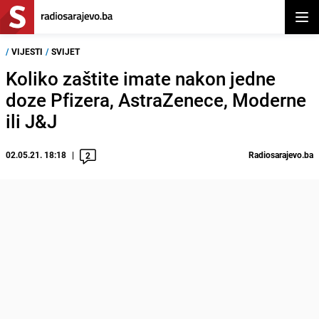
Otvor
/
VIJESTI
/
SVIJET
Koliko zaštite imate nakon jedne
doze Pfizera, AstraZenece, Moderne
ili J&J
02.05.21. 18:18
Radiosarajevo.ba
2