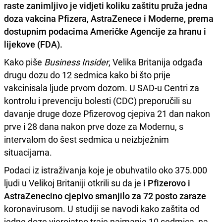
raste zanimljivo je vidjeti
koliku zaštitu pruža jedna
doza vakcina Pfizera, AstraZenece i Moderne
, prema
dostupnim podacima Američke Agencije za hranu i
lijekove (FDA).
Kako piše
Business Insider
, Velika Britanija odgađa
drugu dozu do 12 sedmica kako bi što prije
vakcinisala ljude prvom dozom. U SAD-u Centri za
kontrolu i prevenciju bolesti (CDC) preporučili su
davanje druge doze Pfizerovog cjepiva 21 dan nakon
prve i 28 dana nakon prve doze za Modernu, s
intervalom do šest sedmica u neizbježnim
situacijama.
Podaci iz istraživanja koje je obuhvatilo oko 375.000
ljudi u Velikoj Britaniji otkrili su da je
i Pfizerovo i
AstraZenecino cjepivo smanjilo za 72 posto zaraze
koronavirusom. U studiji se navodi kako zaštita od
jedne doze vjerojatno traje najmanje 10 sedmica, na