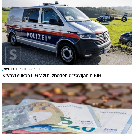
/
SVIJET
I
PRIJE OKO 10H
Krvavi sukob u Grazu: Izboden državljanin BiH