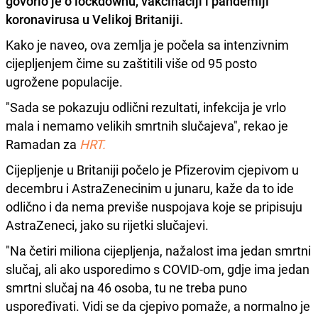
govorio je o lockdownu, vakcinaciji i pandemiji
koronavirusa u Velikoj Britaniji.
Kako je naveo, ova zemlja je počela sa
intenzivnim
cijepljenjem čime su zaštitili
više od 95 posto
ugrožene populacije.
"Sada se pokazuju odlični rezultati, infekcija je vrlo
mala i nemamo velikih smrtnih slučajeva", rekao je
Ramadan za
HRT.
Cijepljenje u Britaniji počelo je Pfizerovim cjepivom u
decembru i AstraZenecinim u junaru, kaže da to ide
odlično i da nema previše nuspojava koje se pripisuju
AstraZeneci, jako su rijetki slučajevi.
"Na četiri miliona cijepljenja, nažalost ima jedan smrtni
slučaj, ali ako usporedimo s COVID-om, gdje ima jedan
smrtni slučaj na 46 osoba, tu ne treba puno
uspoređivati. Vidi se da cjepivo pomaže, a normalno je