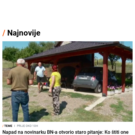
/
Najnovije
/
TEME
I
PRIJE OKO 10H
Napad na novinarku BN-a otvorio staro pitanje: Ko štiti one