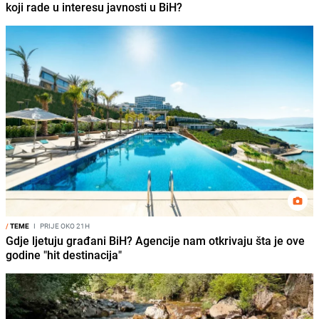
koji rade u interesu javnosti u BiH?
/
TEME
I
PRIJE OKO 21H
Gdje ljetuju građani BiH? Agencije nam otkrivaju šta je ove
godine "hit destinacija"