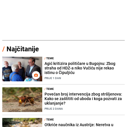
/
Najčitanije
/
TEME
Agić kritizira političare u Bugojnu: Zbog
straha od HDZ-a niko Vučiću nije rekao
istinu o Čipuljiću
PRIJE 1 DAN
/
TEME
Povećan broj intervencija zbog stršljenova:
Kako se zaštititi od uboda i koga pozvati za
uklanjanje?
PRIJE 2 DANA
/
TEME
Otkriće naučnika iz Austrije: Neretva u