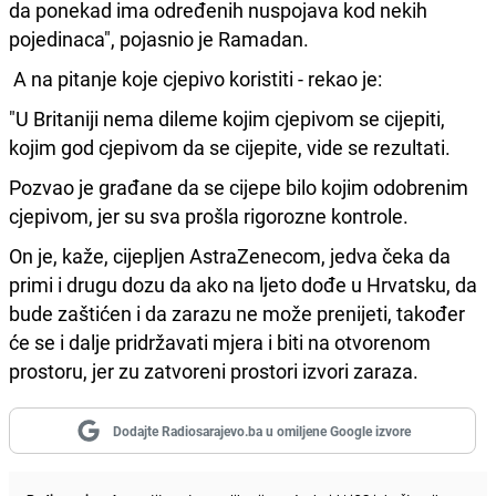
da ponekad ima određenih nuspojava kod nekih
pojedinaca", pojasnio je Ramadan.
A na pitanje koje cjepivo koristiti - rekao je:
"U Britaniji nema dileme kojim cjepivom se cijepiti,
kojim god cjepivom da se cijepite, vide se rezultati.
Pozvao je građane da se cijepe bilo kojim odobrenim
cjepivom, jer su sva prošla rigorozne kontrole.
On je, kaže, cijepljen AstraZenecom, jedva čeka da
primi i drugu dozu da ako na ljeto dođe u Hrvatsku, da
bude zaštićen i da zarazu ne može prenijeti, također
će se i dalje pridržavati mjera i biti na otvorenom
prostoru, jer zu zatvoreni prostori izvori zaraza.
Dodajte Radiosarajevo.ba u omiljene Google izvore