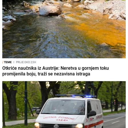
/
TEME
I
PRIJE OKO 23H
Otkriće naučnika iz Austrije: Neretva u gornjem toku
promijenila boju, traži se nezavisna istraga