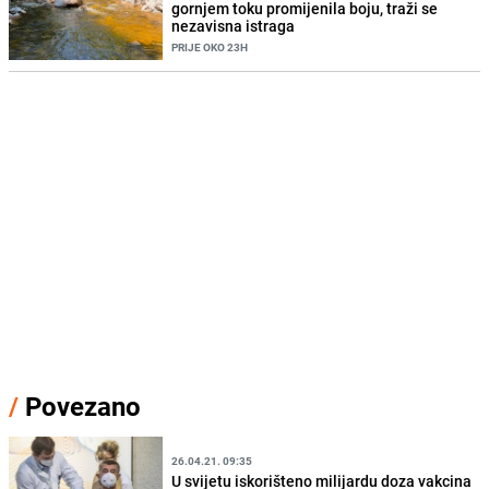
gornjem toku promijenila boju, traži se
nezavisna istraga
PRIJE OKO 23H
/
Povezano
26.04.21. 09:35
U svijetu iskorišteno milijardu doza vakcina