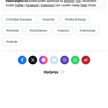
Radiosarajevo.ba
pratite putem aplikacije za
Android
|
iOS
i društvenih
mreža
Twitter
|
Facebook
|
Instagram
, kao i putem našeg
Viber
Chata.
# Kristijan Ramadan
#naučnik
#Velika Britanija
#Hrvatska
#AstraZeneca
#vakcina
#vakcinacija
#reakcija
22
Dijeljenja