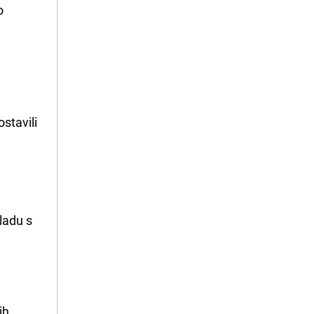
o
stavili
ladu s
ih