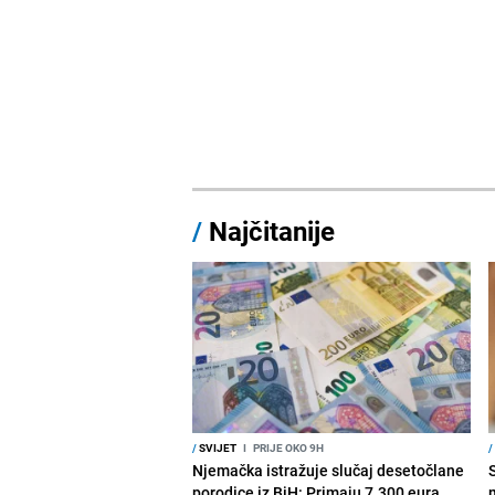
/
Najčitanije
/
SVIJET
I
PRIJE OKO 9H
/
Njemačka istražuje slučaj desetočlane
porodice iz BiH: Primaju 7.300 eura