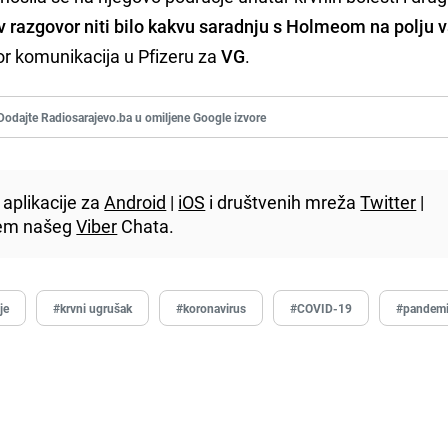
v razgovor niti bilo kakvu saradnju s Holmeom na polju 
tor komunikacija u Pfizeru za
VG
.
Dodajte Radiosarajevo.ba u omiljene Google izvore
aplikacije za
Android
|
iOS
i društvenih mreža
Twitter
|
utem našeg
Viber
Chata.
je
#krvni ugrušak
#koronavirus
#COVID-19
#pandemi