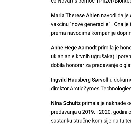
će Novartis pomoći i Pfizer/Bionte
Maria Therese Ahlen
navodi da je 
vakcinu "nove generacije" . Ona j
prema navodima kompanije doprinij
Anne Hege Aamodt
primila je hon
uklanjanje krvnih ugrušaka) i por
dobila honorar za predavanje o gl
Ingvild Hausberg Sørvoll
u dokumen
direktor ArcticZymes Technologies
Nina Schultz
primala je naknade od
predavanja u 2019. i 2020. godini o
sastanku stručne komisije na tu t