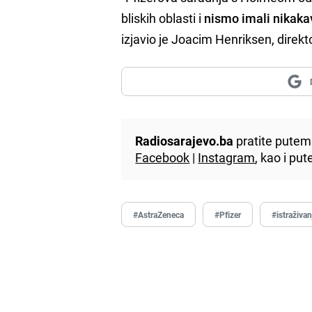
bliskih oblasti i
nismo imali nikaka
izjavio je Joacim Henriksen, direk
Radiosarajevo.ba
pratite putem 
Facebook
|
Instagram
, kao i p
#AstraZeneca
#Pfizer
#istraživan