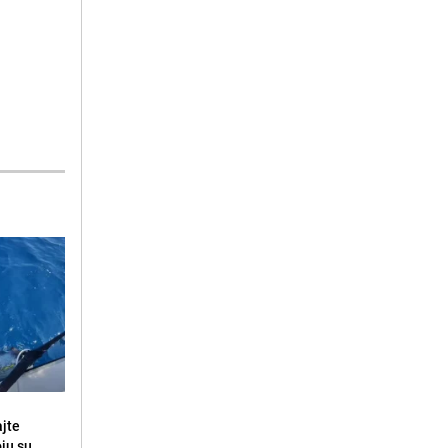
ajte
oju su