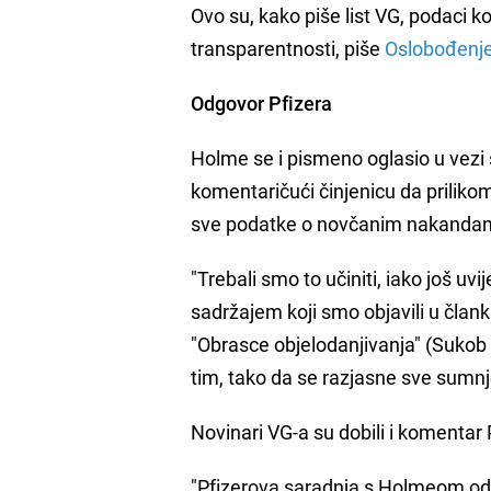
Ovo su, kako piše list VG, podaci k
transparentnosti
, piše
Oslobođenj
Odgovor Pfizera
Holme se i pismeno oglasio u vezi 
komentaričući činjenicu da priliko
sve podatke o novčanim nakanda
"Trebali smo to učiniti, iako još 
sadržajem koji smo objavili u član
"Obrasce objelodanjivanja" (Sukob
tim, tako da se razjasne sve sumnje
Novinari VG-a su dobili i komentar Pf
"Pfizerova saradnja s Holmeom odno