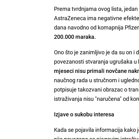
Prema tvrdnjama ovog lista, jedan 
AstraZeneca ima negativne efekte u
dana navodno od komapnija Pfizer 
200.000 maraka.
Ono što je zanimljivo je da su on i d
povezanosti stvaranja ugrušaka u 
mjeseci nisu primali novčane nakn
naučnog rada u stručnom i ugledn
potpisuje takozvani obrazac o tran
istraživanja nisu "naručena" od ko
Izjave o sukobu interesa
Kada se pojavila informacija kako
nije povezano sa njegovim istraži