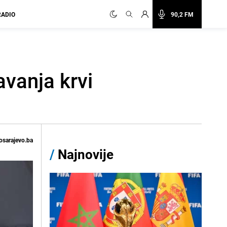
RADIO
90,2 FM
vanja krvi
osarajevo.ba
/
Najnovije