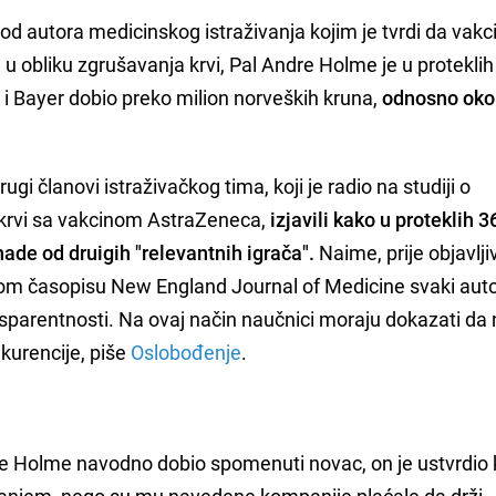
od autora medicinskog istraživanja kojim je tvrdi da vakc
 obliku zgrušavanja krvi, Pal Andre Holme je u protekli
i Bayer dobio preko milion norveških kruna,
odnosno oko
rugi članovi istraživačkog tima, koji je radio na studiji o
krvi sa vakcinom AstraZeneca,
izjavili kako u proteklih 3
ade od druigih "relevantnih igrača".
Naime, prije objavlji
om časopisu New England Journal of Medicine svaki aut
sparentnosti. Na ovaj način naučnici moraju dokazati da 
nkurencije, piše
Oslobođenje
.
 je Holme navodno dobio spomenuti novac, on je ustvrdio 
vanjem, nego su mu navedene kompanije plaćale da drži