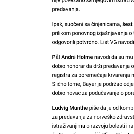
predavanja.
Ipak, suočeni sa činjenicama,
šest 
prilikom ponovnog izjašnjavanja o
odgovorili potvrdno. List VG navod
Pål André Holme
navodi da su m
dobio honorar da drži predavanja o
registra za poremećaje krvarenja n
Slično tome, Bayer je podržao odje
dobio novac za podučavanje o pore
Ludvig Munthe
piše da je od kompa
za predavanja za norveško zdrav
istraživanjima o razvoju bolesti i 