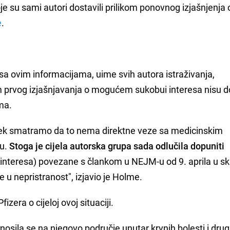
oje su sami autori dostavili prilikom ponovnog izjašnjenja 
e
.
sa ovim informacijama, uime svih autora istraživanja,
m prvog izjašnjavanja o mogućem sukobui interesa nisu do
ma.
uvijek smatramo da to nema direktne veze sa medicinskim
ku.
Stoga je cijela autorska grupa sada odlučila dopuniti
 interesa) povezane s člankom u NEJM-u od 9. aprila u sk
 u nepristranost", izjavio je Holme.
izera o cijeloj ovoj situaciji.
sila se na njegovo područje unutar krvnih bolesti i drug