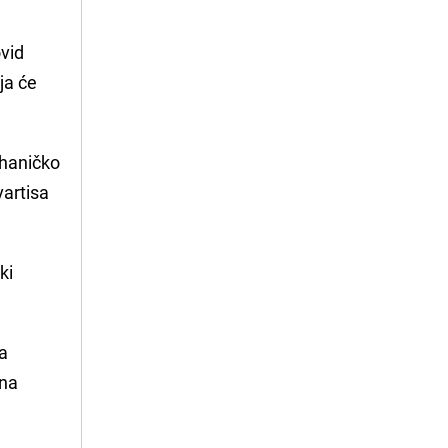
vid
ja će
ehaničko
artisa
ki
ja
 na