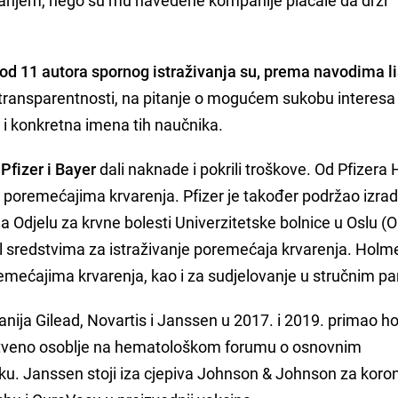
od 11 autora spornog istraživanja su, prema navodima l
 transparentnosti, na pitanje o mogućem sukobu interesa
i i konkretna imena tih naučnika.
u
Pfizer i Bayer
dali naknade i pokrili troškove. Od Pfizera
 poremećajima krvarenja. Pfizer je također podržao izra
a Odjelu za krvne bolesti Univerzitetske bolnice u Oslu (
l sredstvima za istraživanje poremećaja krvarenja. Holme
mećajima krvarenja, kao i za sudjelovanje u stručnim pa
nija Gilead, Novartis i Janssen u 2017. i 2019. primao h
stveno osoblje na hematološkom forumu o osnovnim
raku. Janssen stoji iza cjepiva Johnson & Johnson za koro