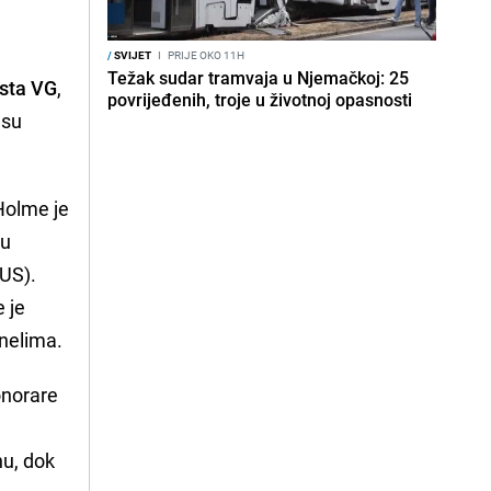
/
SVIJET
I
PRIJE OKO 11H
Težak sudar tramvaja u Njemačkoj: 25
ista VG
,
povrijeđenih, troje u životnoj opasnosti
 su
 Holme je
du
OUS).
 je
nelima.
onorare
nu, dok