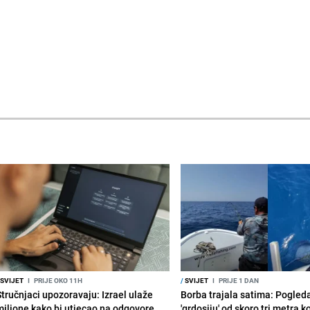
SVIJET
I
PRIJE OKO 11H
/
SVIJET
I
PRIJE 1 DAN
Stručnjaci upozoravaju: Izrael ulaže
Borba trajala satima: Pogled
milione kako bi utjecao na odgovore
'grdosiju' od skoro tri metra k