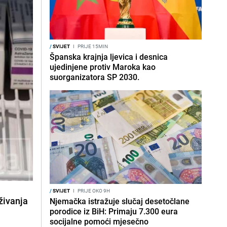
/
SVIJET
I
PRIJE 15MIN
Španska krajnja ljevica i desnica
ujedinjene protiv Maroka kao
suorganizatora SP 2030.
/
SVIJET
I
PRIJE OKO 9H
živanja
Njemačka istražuje slučaj desetočlane
porodice iz BiH: Primaju 7.300 eura
socijalne pomoći mjesečno