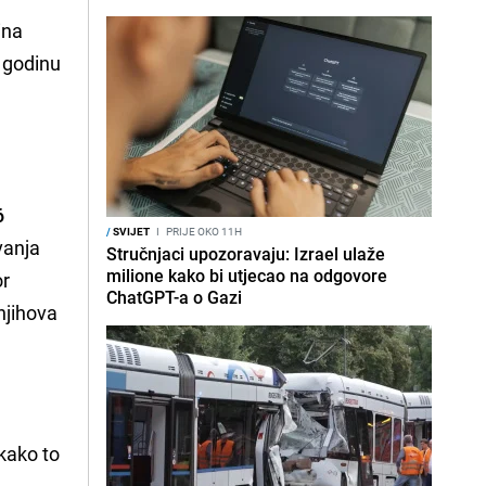
ina
h godinu
6
/
SVIJET
I
PRIJE OKO 11H
vanja
Stručnjaci upozoravaju: Izrael ulaže
milione kako bi utjecao na odgovore
or
ChatGPT-a o Gazi
njihova
kako to