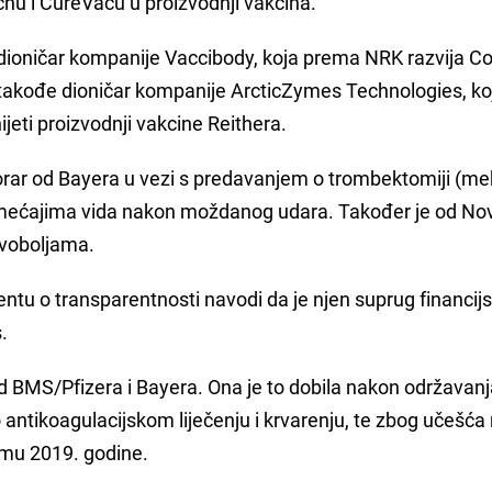
chu i CureVacu u proizvodnji vakcina.
dioničar kompanije Vaccibody, koja prema NRK razvija Co
e takođe dioničar kompanije ArcticZymes Technologies, ko
eti proizvodnji vakcine Reithera.
orar od Bayera u vezi s predavanjem o trombektomiji (m
emećajima vida nakon moždanog udara. Također je od Nov
avoboljama.
tu o transparentnosti navodi da je njen suprug financijs
.
 BMS/Pfizera i Bayera. Ona je to dobila nakon održavan
 antikoagulacijskom liječenju i krvarenju, te zbog učešća
emu 2019. godine.